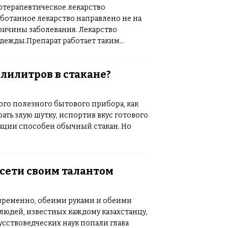
терапевтическое лекарство
аботанное лекарство направлено не на
ричины заболевания. Лекарство
адежды.Препарат работает таким
не позволяя ей атаковать клетки
лин.Во всем мире по официальной
лилитров в стакане?
человек. Печальным фактом является то,
о возраста, дети и подростки.По
 в Кыргызстане количество болеющих
ого полезного бытового прибора, как
ыс. 499 страдают диабетом 1 типа.Диабет
ать злую шутку, испортив вкус готового
енным методом лечения на сегодня
ации способен обычный стакан. Но
ния диабет 1 типа приводит к
чности, язве стопы, диабетической
о он задерживает развитие диабета
 для болеющих людей. У них будет
сети своим талантом
нтролировать уровень сахара в крови
появление подобного лекарства дает
рочка даст возможность и для
ременно, обеими руками и обеими
ьбу с этим недугом.Для справки,
людей, известных каждому казахстанцу,
 уровень сахара в крови человека
кусствоведческих наук попали глава