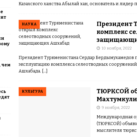
становится слишком высоким.Существует два основн
Казахского ханства Абылай хан, основатель и лидер
система организма атакует и разрушает клетки подж
ие
инсулин2 тип — когда организм не вырабатывает до
оит
организма не реагируют на инсулинДиабет 2 типа вст
Президент 
НАУКА
Инара Токтогонова
[…]
комплекс с
ли
защищающи
вому
10 ноября, 2022
Президент Туркменистана Сердар Бердымухамедов п
эксплуатацию комп­лекса селеотводных сооружений
 чем
Ашхабада.
[…]
ТЮРКСОЙ об
есь
КУЛЬТУРА
едят
Махтумкули
9 ноября, 2022
Международная о
м
(ТЮРКСОЙ) объяви
мыслителя тюркс