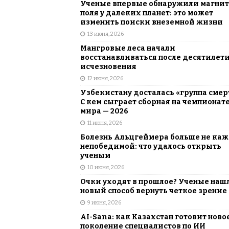
Ученые впервые обнаружили магни
поля у далеких планет: это может
изменить поиски внеземной жизни
13 июня, 2026
Мангровые леса начали
восстанавливаться после десятилет
исчезновения
12 июня, 2026
Узбекистану досталась «группа смер
С кем сыграет сборная на чемпионат
мира — 2026
11 июня, 2026
Болезнь Альцгеймера больше не каж
непобедимой: что удалось открыть
ученым
10 июня, 2026
Очки уходят в прошлое? Ученые наш
новый способ вернуть четкое зрение
9 июня, 2026
AI-Sana: как Казахстан готовит ново
поколение специалистов по ИИ