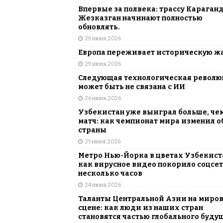
Впервые за полвека: трассу Караган
Жезказган начинают полностью
обновлять.
29 июня, 2026
Европа переживает историческую ж
29 июня, 2026
Следующая технологическая револ
может быть не связана с ИИ
26 июня, 2026
Узбекистан уже выиграл больше, че
матч: как чемпионат мира изменил о
страны
25 июня, 2026
Метро Нью-Йорка в цветах Узбекист
как вирусное видео покорило соцсет
несколько часов
24 июня, 2026
Таланты Центральной Азии на миро
сцене: как люди из наших стран
становятся частью глобального буду