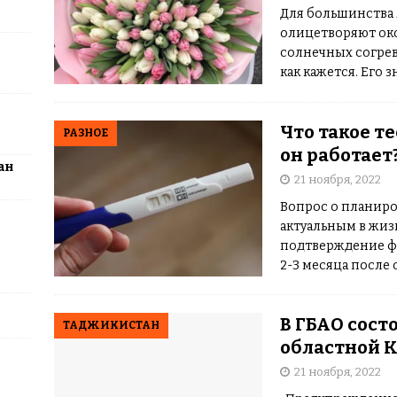
ные шахматисты победили сборную мира на международном
Для большинства
олицетворяют око
ЦИИ
солнечных согрев
как кажется. Его 
исторических эпох
Что такое т
РАЗНОЕ
он работает
ан
21 ноября, 2022
Вопрос о планиро
актуальным в жи
подтверждение фа
2-3 месяца после
дают возможность
беременность уже 
В ГБАО сост
ТАДЖИКИСТАН
областной К
21 ноября, 2022