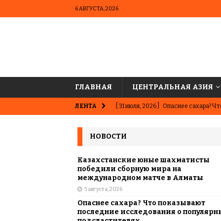
6 АВГУСТА, 2026
ГЛАВНАЯ
ЦЕНТРАЛЬНАЯ АЗИЯ
ЛЕНТА
[ 31 июля, 2026 ]
Опаснее сахара? Чт
подсластителях
ЦЕНТРАЛЬНАЯ 
НОВОСТИ
[ 31 июля, 2026 ]
Астана vs Алматы: 
АЗИЯ
Казахстанские юные шахматисты
победили сборную мира на
[ 29 июля, 2026 ]
Алихан Букейхан: 
международном матче в Алматы
5 августа, 2026
ИСТОРИЯ И КУЛЬТУРА
Опаснее сахара? Что показывают
[ 28 июля, 2026 ]
Алаш: история, из
последние исследования о популярн
подсластителях