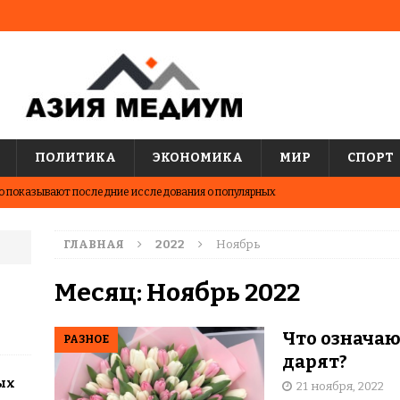
ПОЛИТИКА
ЭКОНОМИКА
МИР
СПОРТ
о показывают последние исследования о популярных
АЗИЯ
ГЛАВНАЯ
2022
Ноябрь
два города Казахстана. Где жить выгоднее?
ЦЕНТРАЛЬНАЯ
Месяц:
Ноябрь 2022
человек, который мечтал о современном Казахстане
Что означаю
РАЗНОЕ
дарят?
менившая Казахстан
ВЫБОР РЕДАКЦИИ
ых
21 ноября, 2022