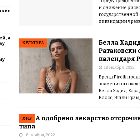
. Предупреждени
и снижение риско
акие
государственной
ликвидации чрезв
связи с этим в з
Бадахшанской ав
й, а
Белла Хадид
председательств
КУЛЬТУРА
ау
Ратаковски 
календаря Pi
му
18 ноября, 2022
Бренд Pirelli пре
знаменитого кален
Белла Хадид, Кара
Клосс, Эшли Грэм,
«золотыми ногами
В США одобрено лекарство отсрочи
МИР
типа
18 ноября, 2022