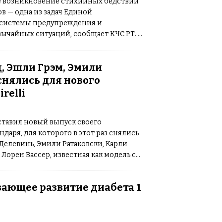
е возникновение стихийных бедствий
в — одна из задач Единой
 системы предупреждения и
ычайных ситуаций, сообщает КЧС РТ. В
але Исполнительной власти Горно-
тономной области под
, Эшли Грэм, Эмили
ом
[…]
снялись для нового
relli
дставил новый выпуск своего
даря, для которого в этот раз снялись
 Делевинь, Эмили Ратаковски, Карли
 Лорен Вассер, известная как модель с
». Тема календаря на
[…]
вающее развитие диабета 1