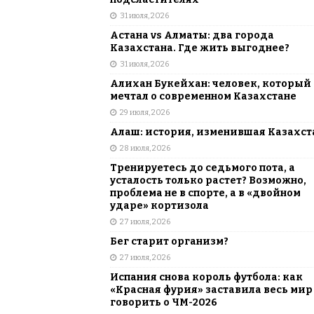
[ 5 августа, 2026 ]
Казахстанские ю
31 июля, 2026
матче в Алматы
ВЫБОР РЕДАК
Астана vs Алматы: два города
Казахстана. Где жить выгоднее?
31 июля, 2026
Алихан Букейхан: человек, который
мечтал о современном Казахстане
29 июля, 2026
Алаш: история, изменившая Казахст
28 июля, 2026
Тренируетесь до седьмого пота, а
усталость только растет? Возможно,
проблема не в спорте, а в «двойном
ударе» кортизола
27 июля, 2026
Бег старит организм?
27 июля, 2026
Испания снова король футбола: как
«Красная фурия» заставила весь мир
говорить о ЧМ-2026