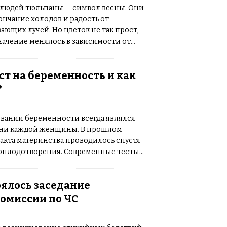
 людей тюльпаны — символ весны. Они
нчание холодов и радость от
ающих лучей. Но цветок не так прост,
значение менялось в зависимости от
 и культур. В
[…]
ест на беременность и как
?
вании беременности всегда являлся
зни каждой женщины. В прошлом
кта материнства проводилось спустя
 оплодотворения. Современные тесты
 подтвердить или опровергнуть
через 7-10 дней. Тест
[…]
оялось заседание
омиссии по ЧС