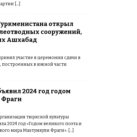
ых типа:1 тип – это когда иммунная
 партии
[…]
елудочной железы, где вырабатывается
статочно инсулина или клетки
речается гораздо чаще, чем 1 тип.Автор:
Туркменистана открыл
елеотводных сооружений,
х Ашхабад
ринял участие в церемонии сдачи в
, построенных в южной части
ъявил 2024 год годом
 Фраги
рганизация тюркской культуры
ла 2024 год «Годом великого поэта и
кого мира Махтумкули Фраги».
[…]