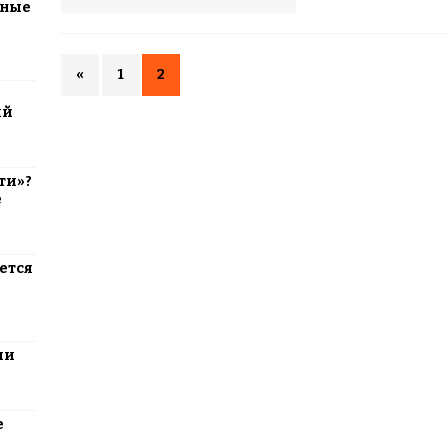
тные
«
1
2
ий
ти»?
е
ется
ли
е