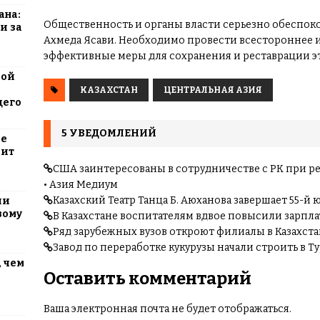
ана:
Общественность и органы власти серьезно обеспок
и за
Ахмеда Ясави. Необходимо провести всестороннее 
эффективные меры для сохранения и реставрации эт
вой
КАЗАХСТАН
ЦЕНТРАЛЬНАЯ АЗИЯ
щего
5 УВЕДОМЛЕНИЙ
ие
оит
США заинтересованы в сотрудничестве с РК при 
• Азия Медиум
Казахский Театр Танца Б. Аюханова завершает 55-й
ли
вому
В Казахстане воспитателям вдвое повысили зарпла
Ряд зарубежных вузов откроют филиалы в Казахст
Завод по переработке кукурузы начали строить в Т
 чем
Оставить комментарий
Ваша электронная почта не будет отображаться.