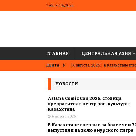
7 АВГУСТА, 2026
ГЛАВНАЯ
ЦЕНТРАЛЬНАЯ АЗИЯ
ЛЕНТА
[ 6 августа, 2026 ]
В Казахстане впер
ВЫБОР РЕДАКЦИИ
НОВОСТИ
[ 5 августа, 2026 ]
Казахстанские ю
матче в Алматы
ВЫБОР РЕДАК
Astana Comic Con 2026: столица
превратится в центр поп-культуры
[ 31 июля, 2026 ]
Опаснее сахара? Чт
Казахстана
6 августа, 2026
подсластителях
ЦЕНТРАЛЬНАЯ 
В Казахстане впервые за более чем 7
[ 31 июля, 2026 ]
Астана vs Алматы: 
выпустили на волю амурского тигра