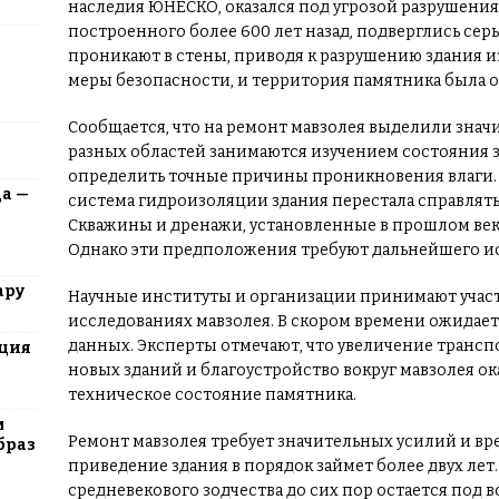
наследия ЮНЕСКО, оказался под угрозой разрушения.
построенного более 600 лет назад, подверглись сер
проникают в стены, приводя к разрушению здания и
меры безопасности, и территория памятника была о
Сообщается, что на ремонт мавзолея выделили знач
разных областей занимаются изучением состояния зд
определить точные причины проникновения влаги. 
да —
система гидроизоляции здания перестала справлять
Скважины и дренажи, установленные в прошлом век
Однако эти предположения требуют дальнейшего и
ару
Научные институты и организации принимают учас
исследованиях мавзолея. В скором времени ожидае
данных. Эксперты отмечают, что увеличение трансп
юция
новых зданий и благоустройство вокруг мавзолея о
техническое состояние памятника.
м
Ремонт мавзолея требует значительных усилий и вр
браз
приведение здания в порядок займет более двух лет
средневекового зодчества до сих пор остается под 