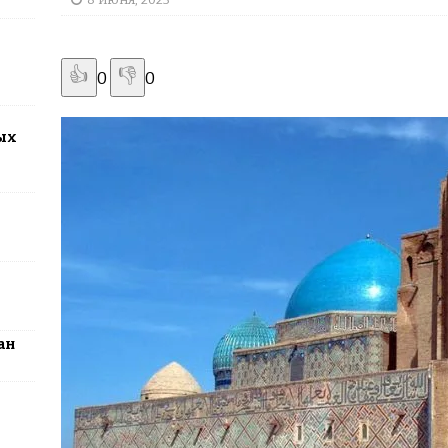
2026: столица превратится в центр поп-культуры Казахстана
👍
👎
0
0
ых
ан