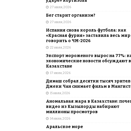
ударе» кортизола
27 июля, 2026
Бег старит организм?
27 июля, 2026
Испания снова король футбола: как
«Красная фурия» заставила весь мир
говорить о ЧМ-2026
22 июля, 2026
Экспорт мороженого вырос на 77%: к
экономические новости обсуждают в
Казахстане
17 июля, 2026
Димаш собрал десятки тысяч зрителе
Джеки Чан снимает фильм в Мангист
15 июля, 2026
Аномальная жара в Казахстане: поче
видео из Кызылорды набирают
миллионы просмотров
14 июля, 2026
Аральское море