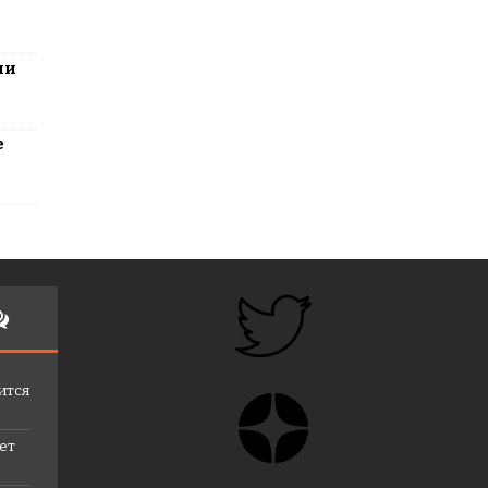
ли
е
ится
лет