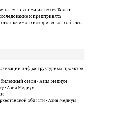
оены состоянием мавзолея Ходжи
исследование и предпринять
ого значимого исторического объекта.
реализации инфраструктурных проектов
 юбилейный сезон • Азия Медиум
ту • Азия Медиум
ане
уркестанской области • Азия Медиум