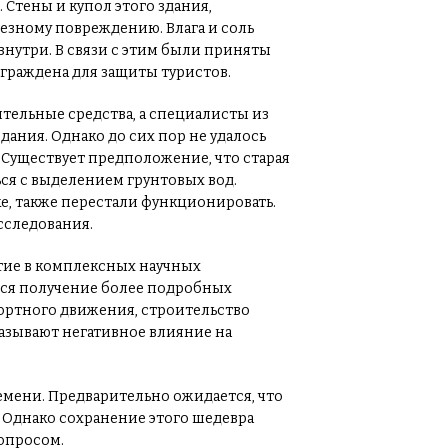
 Стены и купол этого здания,
ьезному повреждению. Влага и соль
знутри. В связи с этим были приняты
граждена для защиты туристов.
ительные средства, а специалисты из
ания. Однако до сих пор не удалось
Существует предположение, что старая
ся с выделением грунтовых вод.
е, также перестали функционировать.
сследования.
тие в комплексных научных
тся получение более подробных
ортного движения, строительство
казывают негативное влияние на
емени. Предварительно ожидается, что
. Однако сохранение этого шедевра
вопросом.