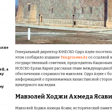
акие
Генеральный директор ЮНЕСКО Одрэ Азуле посетила
этом сообщило издание
Tengrinews.kz
со ссылкой н
государственный советник, председатель Национал
ИСЕСКО Ерлан Карин рассказал главе международно
й, а
ау
обеспечению сохранности мавзолея. Одрэ Азуле с 
информацией о принимаемых казахстанской сторон
культурного наследия.
му
Мавзолей Ходжи Ахмеда Ясав
Мавзолей Ходжи Ахмеда Ясави, исторический памят