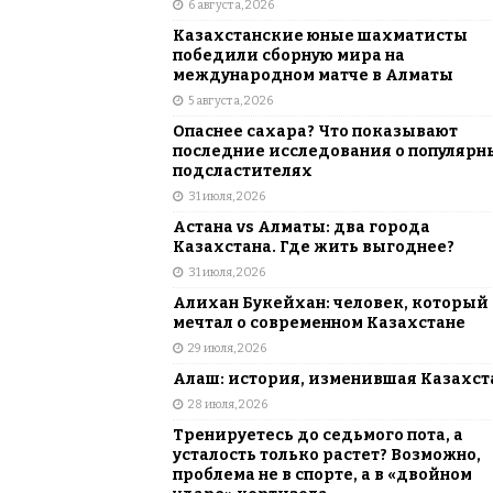
6 августа, 2026
АЗИЯ
Казахстанские юные шахматисты
[ 6 августа, 2026 ]
Astana Comic Con 
победили сборную мира на
международном матче в Алматы
КАЗАХСТАН
5 августа, 2026
Опаснее сахара? Что показывают
последние исследования о популярн
подсластителях
31 июля, 2026
Астана vs Алматы: два города
Казахстана. Где жить выгоднее?
31 июля, 2026
Алихан Букейхан: человек, который
мечтал о современном Казахстане
29 июля, 2026
Алаш: история, изменившая Казахст
28 июля, 2026
Тренируетесь до седьмого пота, а
усталость только растет? Возможно,
проблема не в спорте, а в «двойном