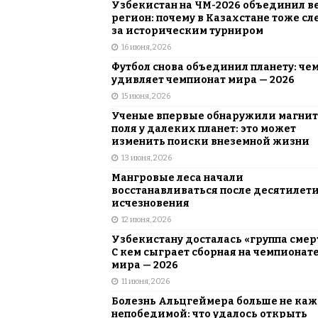
Узбекистан на ЧМ-2026 объединил в
регион: почему в Казахстане тоже сл
за историческим турниром
16 июня, 2026
Футбол снова объединил планету: че
удивляет чемпионат мира — 2026
15 июня, 2026
Ученые впервые обнаружили магни
поля у далеких планет: это может
изменить поиски внеземной жизни
13 июня, 2026
Мангровые леса начали
восстанавливаться после десятилет
исчезновения
12 июня, 2026
Узбекистану досталась «группа смер
С кем сыграет сборная на чемпионат
мира — 2026
11 июня, 2026
Болезнь Альцгеймера больше не каж
непобедимой: что удалось открыть