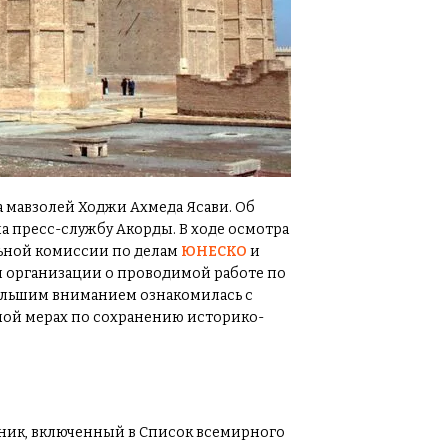
 мавзолей Ходжи Ахмеда Ясави. Об
а пресс-службу Акорды. В ходе осмотра
ьной комиссии по делам
ЮНЕСКО
и
й организации о проводимой работе по
большим вниманием ознакомилась с
ой мерах по сохранению историко-
и
ник, включенный в Список всемирного