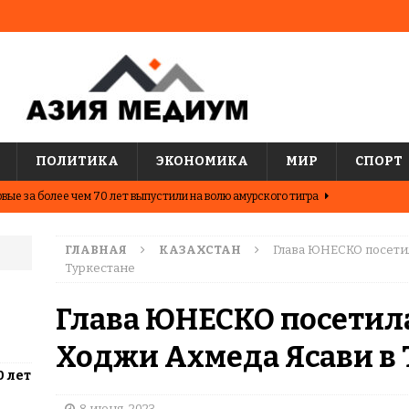
ПОЛИТИКА
ЭКОНОМИКА
МИР
СПОРТ
вые за более чем 70 лет выпустили на волю амурского тигра
ГЛАВНАЯ
КАЗАХСТАН
Глава ЮНЕСКО посети
ные шахматисты победили сборную мира на международном
Туркестане
ЦИИ
Глава ЮНЕСКО посетил
о показывают последние исследования о популярных
Ходжи Ахмеда Ясави в 
АЗИЯ
0 лет
два города Казахстана. Где жить выгоднее?
ЦЕНТРАЛЬНАЯ
8 июня, 2023