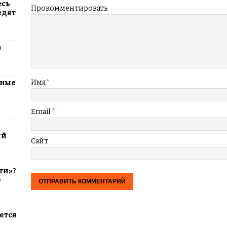
есь
Прокомментировать
едят
м
Имя
*
тные
Email
*
ий
Сайт
ти»?
е
ется