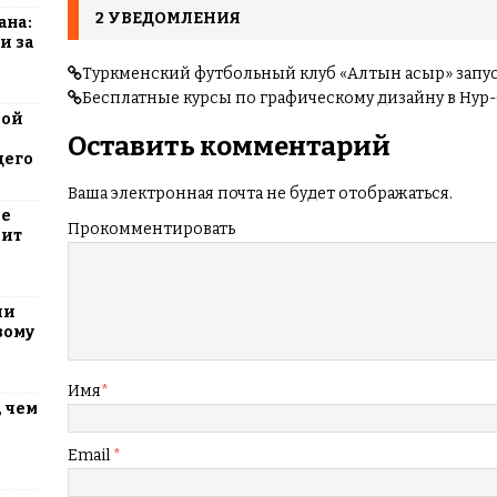
2 УВЕДОМЛЕНИЯ
ана:
и за
Туркменский футбольный клуб «Алтын асыр» запус
Бесплатные курсы по графическому дизайну в Нур
вой
Оставить комментарий
щего
Ваша электронная почта не будет отображаться.
ие
Прокомментировать
оит
ли
вому
Имя
*
 чем
Email
*