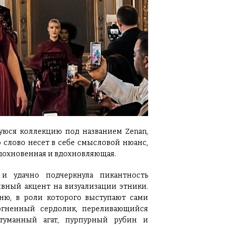
уюся коллекцию под названием Zenan,
о слово несет в себе смысловой нюанс,
дохновенная и вдохновляющая.
и удачно подчеркнула пикантность
 явный акцент на визуализации этники.
мню, в роли которого выступают сами
 огненный сердолик, переливающийся
-туманный агат, пурпурный рубин и