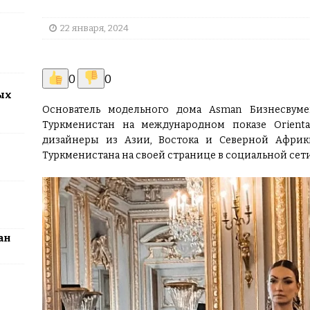
2026: столица превратится в центр поп-культуры Казахстана
22 января, 2024
0
0
ых
Основатель модельного дома Asman Бизнeсвуме
Туркменистан на международном показе Orienta
дизайнеры из Азии, Востока и Северной Афри
Туркменистана на своей странице в социальной сети
ан