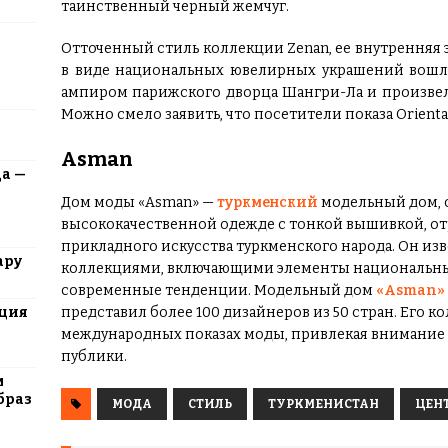
таинственный черный жемчуг.
Отточенный стиль коллекции Zenan, ее внутренняя
в виде национальных ювелирных украшений вошл
ампиром парижского дворца Шангри-Ла и произвел
Можно смело заявить, что посетители показа Orienta
Asman
да —
Дом моды «Asman» —
туркменский
модельный дом, 
высококачественной одежде с тонкой вышивкой, от
прикладного искусства туркменского народа. Он и
ару
коллекциями, включающими элементы национальны
современные тенденции. Модельный дом
«Asman»
юция
представил более 100 дизайнеров из 50 стран. Его 
международных показах моды, привлекая внимание 
публики.
м
браз
МОДА
СТИЛЬ
ТУРКМЕНИСТАН
ЦЕН