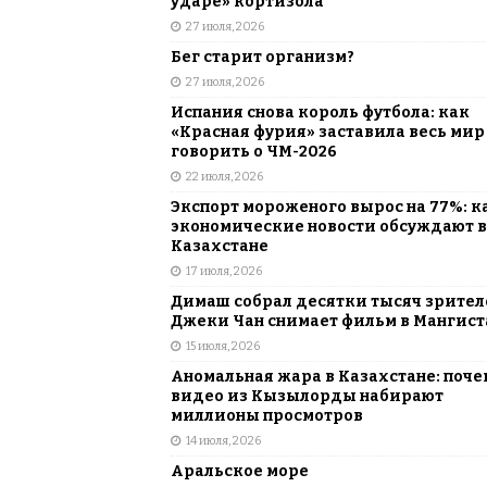
ударе» кортизола
27 июля, 2026
Бег старит организм?
27 июля, 2026
Испания снова король футбола: как
«Красная фурия» заставила весь мир
говорить о ЧМ-2026
22 июля, 2026
Экспорт мороженого вырос на 77%: к
экономические новости обсуждают в
Казахстане
17 июля, 2026
Димаш собрал десятки тысяч зрителе
Джеки Чан снимает фильм в Мангист
15 июля, 2026
Аномальная жара в Казахстане: поче
видео из Кызылорды набирают
миллионы просмотров
14 июля, 2026
Аральское море