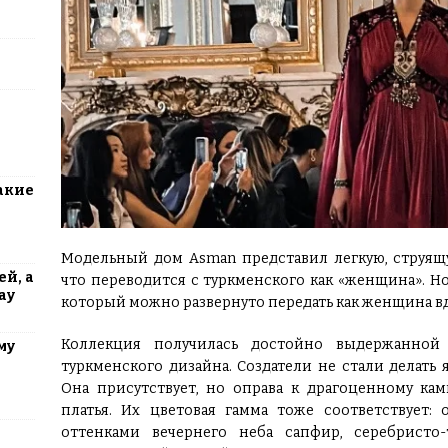
акие
Модельный дом Asman представил легкую, струящ
й, а
что переводится с туркменского как «женщина». Н
ау
который можно развернуто передать как женщина в
Коллекция получилась достойно выдержанной 
му
туркменского дизайна. Создатели не стали делать
Она присутствует, но оправа к драгоценному ка
платья. Их цветовая гамма тоже соответствует:
оттенками вечернего неба сапфир, серебристо