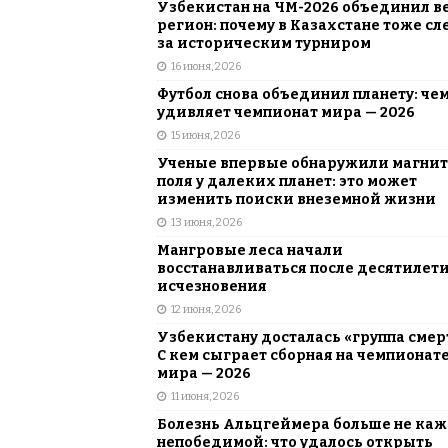
Узбекистан на ЧМ-2026 объединил в
регион: почему в Казахстане тоже сл
за историческим турниром
16 июня, 2026
Футбол снова объединил планету: че
удивляет чемпионат мира — 2026
15 июня, 2026
Ученые впервые обнаружили магни
поля у далеких планет: это может
изменить поиски внеземной жизни
13 июня, 2026
Мангровые леса начали
восстанавливаться после десятилет
исчезновения
12 июня, 2026
Узбекистану досталась «группа смер
С кем сыграет сборная на чемпионат
мира — 2026
11 июня, 2026
Болезнь Альцгеймера больше не каж
непобедимой: что удалось открыть