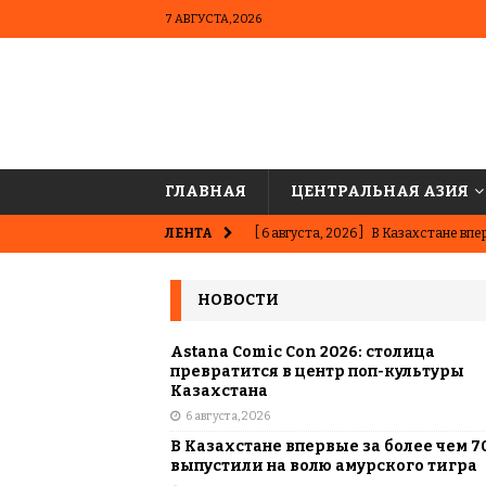
7 АВГУСТА, 2026
ГЛАВНАЯ
ЦЕНТРАЛЬНАЯ АЗИЯ
ЛЕНТА
[ 6 августа, 2026 ]
В Казахстане впер
ВЫБОР РЕДАКЦИИ
НОВОСТИ
[ 5 августа, 2026 ]
Казахстанские ю
матче в Алматы
ВЫБОР РЕДАК
Astana Comic Con 2026: столица
превратится в центр поп-культуры
[ 31 июля, 2026 ]
Опаснее сахара? Чт
Казахстана
6 августа, 2026
подсластителях
ЦЕНТРАЛЬНАЯ 
В Казахстане впервые за более чем 7
[ 31 июля, 2026 ]
Астана vs Алматы: 
выпустили на волю амурского тигра