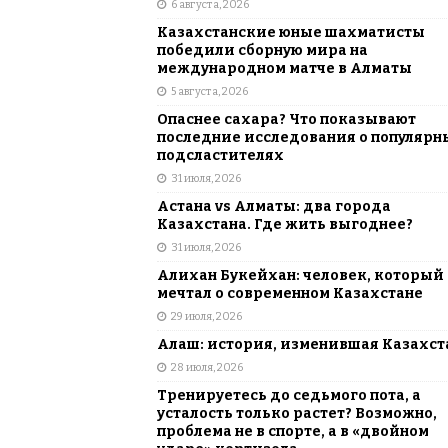
6 августа, 2026
АЗИЯ
Казахстанские юные шахматисты
[ 6 августа, 2026 ]
Astana Comic Con 
победили сборную мира на
международном матче в Алматы
КАЗАХСТАН
5 августа, 2026
Опаснее сахара? Что показывают
последние исследования о популярн
подсластителях
31 июля, 2026
Астана vs Алматы: два города
Казахстана. Где жить выгоднее?
31 июля, 2026
Алихан Букейхан: человек, который
мечтал о современном Казахстане
29 июля, 2026
Алаш: история, изменившая Казахст
28 июля, 2026
Тренируетесь до седьмого пота, а
усталость только растет? Возможно,
проблема не в спорте, а в «двойном