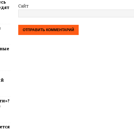
есь
Сайт
едят
м
тные
ий
ти»?
е
ется