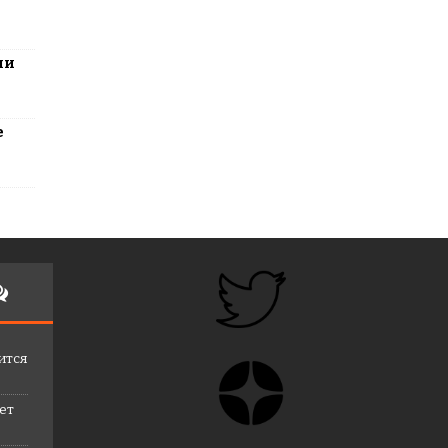
ли
е
ится
лет