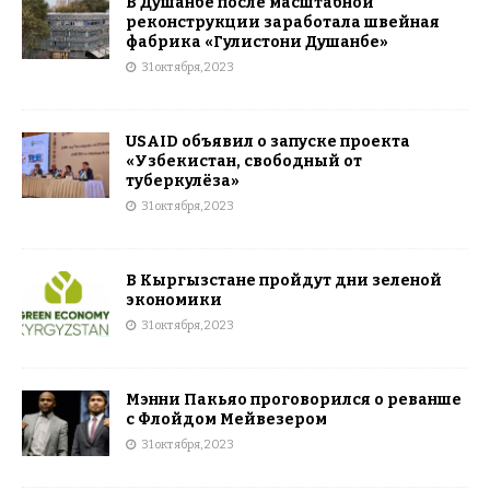
В Душанбе после масштабной
реконструкции заработала швейная
фабрика «Гулистони Душанбе»
31 октября, 2023
USAID объявил о запуске проекта
«Узбекистан, свободный от
туберкулёза»
31 октября, 2023
В Кыргызстане пройдут дни зеленой
экономики
31 октября, 2023
Мэнни Пакьяо проговорился о реванше
с Флойдом Мейвезером
31 октября, 2023