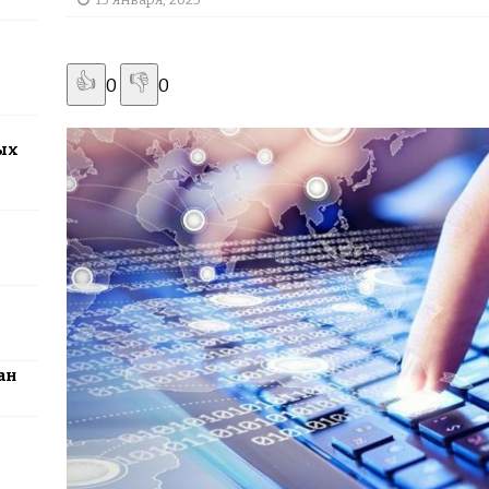
2026: столица превратится в центр поп-культуры Казахстана
👍
👎
0
0
ых
ан