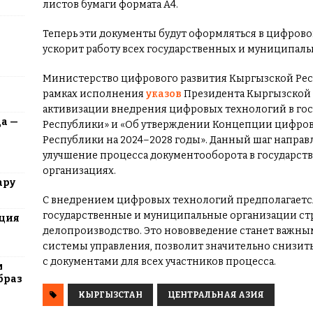
листов бумаги формата А4.
Теперь эти документы будут оформляться в цифрово
ускорит работу всех государственных и муниципаль
Министерство цифрового развития Кыргызской Респ
рамках исполнения
указов
Президента Кыргызской 
активизации внедрения цифровых технологий в го
да —
Республики» и «Об утверждении Концепции цифро
Республики на 2024–2028 годы». Данный шаг напра
улучшение процесса документооборота в государст
организациях.
ару
С внедрением цифровых технологий предполагается
государственные и муниципальные организации ст
юция
делопроизводство. Это нововведение станет важны
системы управления, позволит значительно снизить
с документами для всех участников процесса.
м
браз
КЫРГЫЗСТАН
ЦЕНТРАЛЬНАЯ АЗИЯ