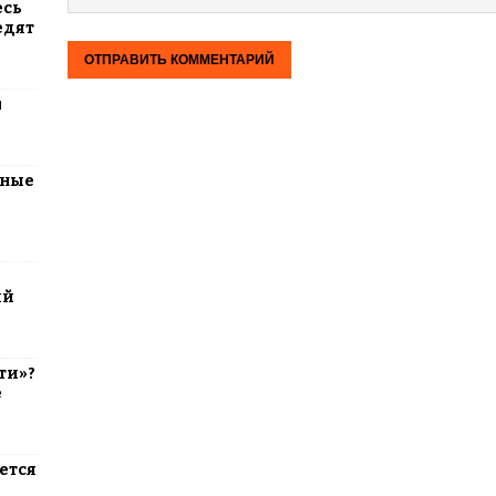
есь
едят
м
тные
ий
ти»?
е
ется