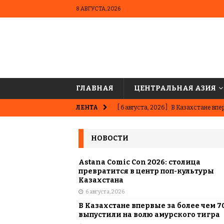
8 АВГУСТА, 2026
ГЛАВНАЯ
ЦЕНТРАЛЬНАЯ АЗИЯ
ЛЕНТА
[ 6 августа, 2026 ]
В Казахстане впер
ВЫБОР РЕДАКЦИИ
НОВОСТИ
[ 5 августа, 2026 ]
Казахстанские ю
матче в Алматы
ВЫБОР РЕДАК
Astana Comic Con 2026: столица
превратится в центр поп-культуры
[ 31 июля, 2026 ]
Опаснее сахара? Чт
Казахстана
6 августа, 2026
подсластителях
ЦЕНТРАЛЬНАЯ 
В Казахстане впервые за более чем 7
[ 31 июля, 2026 ]
Астана vs Алматы: 
выпустили на волю амурского тигра