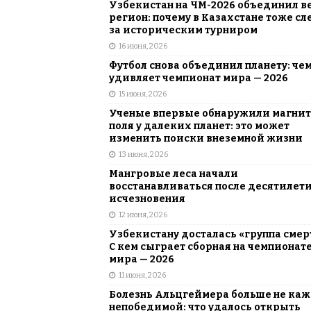
Узбекистан на ЧМ-2026 объединил в
регион: почему в Казахстане тоже сл
за историческим турниром
16 июня, 2026
Футбол снова объединил планету: че
удивляет чемпионат мира — 2026
15 июня, 2026
Ученые впервые обнаружили магни
поля у далеких планет: это может
изменить поиски внеземной жизни
13 июня, 2026
Мангровые леса начали
восстанавливаться после десятилет
исчезновения
12 июня, 2026
Узбекистану досталась «группа смер
С кем сыграет сборная на чемпионат
мира — 2026
11 июня, 2026
Болезнь Альцгеймера больше не каж
непобедимой: что удалось открыть