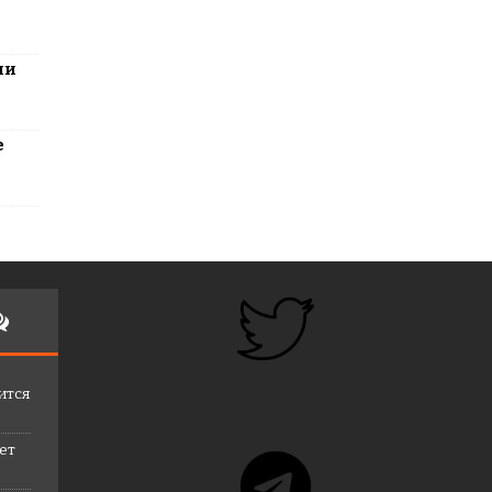
ли
е
ится
лет