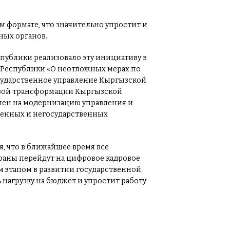
м формате, что значительно упростит и
ных органов.
ублики реализовало эту инициативу в
Республики «О неотложных мерах по
сударственное управление Кыргызской
вой трансформации Кыргызской
влен на модернизацию управления и
венных и негосударственных
, что в ближайшее время все
раны перейдут на цифровое кадровое
м этапом в развитии государственной
 нагрузку на бюджет и упростит работу