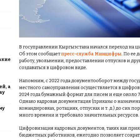
В госуправлении Кыргызстана начался переход на ц
Об этом сообщает
пресс-служба Минцифры
. По ее
акие
работу, увольнении, предоставлении отпусков и др
создаваться в цифровом виде.
Напомним, с 2022 года документооборот между гос
й, а
местного самоуправления осуществляется в цифров
ау
2024 года бумажный формат для писем и еще около 
Однако кадровая документация (приказы о назначен
командировках, ротациях, отпусках и т. д.) до сих по
му
много времени и требовало значительных ресурсов.
Цифровизация кадровых документов, таких как прика
бюджетных работников, ежегодно позволяет сократ