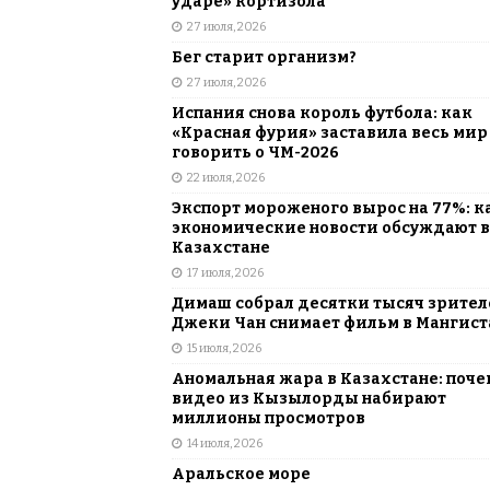
ударе» кортизола
27 июля, 2026
Бег старит организм?
27 июля, 2026
Испания снова король футбола: как
«Красная фурия» заставила весь мир
говорить о ЧМ-2026
22 июля, 2026
Экспорт мороженого вырос на 77%: к
экономические новости обсуждают в
Казахстане
17 июля, 2026
Димаш собрал десятки тысяч зрителе
Джеки Чан снимает фильм в Мангист
15 июля, 2026
Аномальная жара в Казахстане: поче
видео из Кызылорды набирают
миллионы просмотров
14 июля, 2026
Аральское море