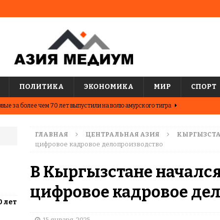
ПОЛИТИКА
ЭКОНОМИКА
МИР
СПОРТ
вые за более чем 70 лет выпустили на волю амурского тигра
ГЛАВНАЯ
ЦЕНТРАЛЬНАЯ АЗИЯ
КЫРГЫЗСТ
ные шахматисты победили сборную мира на международном
цифровое кадровое делопроизводство
ЦИИ
В Кыргызстане начался
о показывают последние исследования о популярных
цифровое кадровое де
АЗИЯ
0 лет
два города Казахстана. Где жить выгоднее?
ЦЕНТРАЛЬНАЯ
15 января, 2025