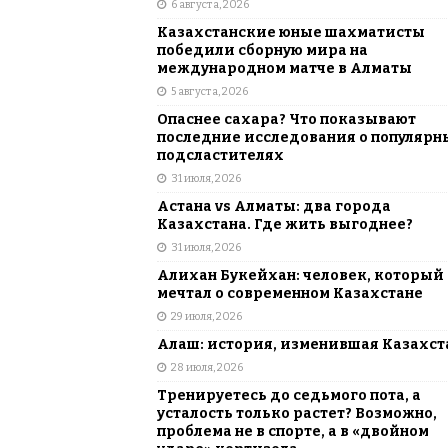
6 августа, 2026
АЗИЯ
Казахстанские юные шахматисты
[ 6 августа, 2026 ]
Astana Comic Con 
победили сборную мира на
международном матче в Алматы
КАЗАХСТАН
5 августа, 2026
Опаснее сахара? Что показывают
последние исследования о популярн
подсластителях
31 июля, 2026
Астана vs Алматы: два города
Казахстана. Где жить выгоднее?
31 июля, 2026
Алихан Букейхан: человек, который
мечтал о современном Казахстане
29 июля, 2026
Алаш: история, изменившая Казахст
28 июля, 2026
Тренируетесь до седьмого пота, а
усталость только растет? Возможно,
проблема не в спорте, а в «двойном