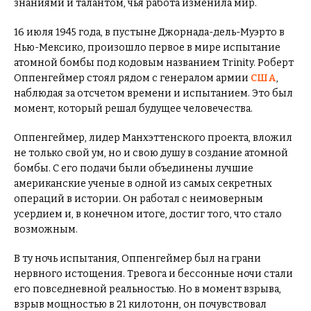
знаниями и талантом, чья работа изменила мир.
16 июля 1945 года, в пустыне Джорнада-дель-Муэрто в
Нью-Мексико, произошло первое в мире испытание
атомной бомбы под кодовым названием Trinity. Роберт
Оппенгеймер стоял рядом с генералом армии
США
,
наблюдая за отсчетом времени и испытанием. Это был
момент, который решал будущее человечества.
Оппенгеймер, лидер Манхэттенского проекта, вложил
не только свой ум, но и свою душу в создание атомной
бомбы. С его подачи были объединены лучшие
американские ученые в одной из самых секретных
операций в истории. Он работал с неимоверным
усердием и, в конечном итоге, достиг того, что стало
возможным.
В ту ночь испытания, Оппенгеймер был на грани
нервного истощения. Тревога и бессонные ночи стали
его повседневной реальностью. Но в момент взрыва,
взрыв мощностью в 21 килотонн, он почувствовал