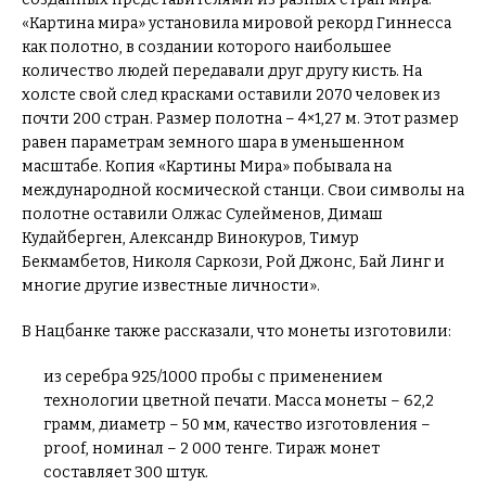
«Картина мира» установила мировой рекорд Гиннесса
как полотно, в создании которого наибольшее
количество людей передавали друг другу кисть. На
холсте свой след красками оставили 2070 человек из
почти 200 стран. Размер полотна – 4×1,27 м. Этот размер
равен параметрам земного шара в уменьшенном
масштабе. Копия «Картины Мира» побывала на
международной космической станци. Свои символы на
полотне оставили Олжас Сулейменов, Димаш
Кудайберген, Александр Винокуров, Тимур
Бекмамбетов, Николя Саркози, Рой Джонс, Бай Линг и
многие другие известные личности».
В Нацбанке также рассказали, что монеты изготовили:
из серебра 925/1000 пробы с применением
технологии цветной печати. Масса монеты – 62,2
грамм, диаметр – 50 мм, качество изготовления –
proof, номинал – 2 000 тенге. Тираж монет
составляет 300 штук.