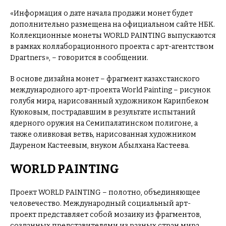
«Информация о дате начала продажи монет будет
дополнительно размещена на официальном сайте НБК.
Коллекционные монеты WORLD PAINTING выпускаются
в рамках коллаборационного проекта с арт-агентством
Dpartners», – говорится в сообщении.
В основе дизайна монет – фрагмент казахстанского
международного арт-проекта World Painting – рисунок
голубя мира, нарисованный художником Карипбеком
Куюковым, пострадавшим в результате испытаний
ядерного оружия на Семипалатинском полигоне, а
также оливковая ветвь, нарисованная художником
Дауреном Кастеевым, внуком Абылхана Кастеева.
WORLD PAINTING
Проект WORLD PAINTING – полотно, объединяющее
человечество. Международный социальный арт-
проект представляет собой мозаику из фрагментов,
созданных представителями из разных стран мира.