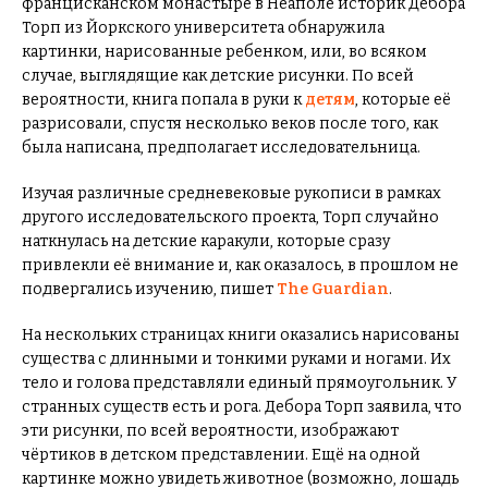
францисканском монастыре в Неаполе историк Дебора
Торп из Йоркского университета обнаружила
картинки, нарисованные ребенком, или, во всяком
случае, выглядящие как детские рисунки. По всей
вероятности, книга попала в руки к
детям
, которые её
разрисовали, спустя несколько веков после того, как
была написана, предполагает исследовательница.
Изучая различные средневековые рукописи в рамках
другого исследовательского проекта, Торп случайно
наткнулась на детские каракули, которые сразу
привлекли её внимание и, как оказалось, в прошлом не
подвергались изучению, пишет
The Guardian
.
На нескольких страницах книги оказались нарисованы
существа с длинными и тонкими руками и ногами. Их
тело и голова представляли единый прямоугольник. У
странных существ есть и рога. Дебора Торп заявила, что
эти рисунки, по всей вероятности, изображают
чёртиков в детском представлении. Ещё на одной
картинке можно увидеть животное (возможно, лошадь