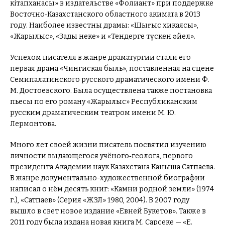
кітапханасы» в издательстве «Фолиант» при поддержке
Восточно‑Казахстанского областного акимата в 2013
году. Наиболее известны драмы: «Шыңғыс хикаясы»,
«Жарылыс», «Заңды неке» и «Тендерге түскен әйел».
Успехом писателя в жанре драматургии стали его
первая драма «Чингиская быль», поставленная на сцене
Семипалатинского русского драматического имени Ф.
М. Достоевского. Была осуществлена ​​также постановка
пьесы по его роману «Жарылыс» ​​Республиканским
русским драматическим театром имени М. Ю.
Лермонтова.
Много лет своей жизни писатель посвятил изучению
личности выдающегося учёного‑геолога, первого
президента Академии наук Казахстана Каныша Сатпаева.
В жанре документально-художественной биографии
написал о нём десять книг: «Камни родной земли» (1974
г.), «Сатпаев» (Серия «ЖЗЛ» 1980, 2004). В 2007 году
вышло в свет новое издание «Евней Букетов». Также в
2011 году была издана новая книга М. Сарсеке — «Е.