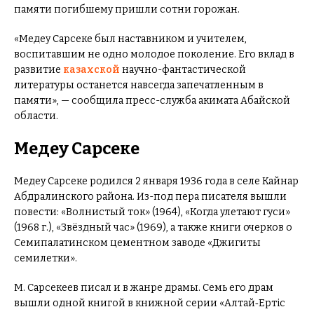
памяти погибшему пришли сотни горожан.
«Медеу Сарсеке был наставником и учителем,
воспитавшим не одно молодое поколение. Его вклад в
развитие
казахской
научно-фантастической
литературы останется навсегда запечатленным в
памяти», — сообщила пресс-служба акимата Абайской
области.
Медеу Сарсеке
Медеу Сарсеке родился 2 января 1936 года в селе Кайнар
Абдралинского района. Из-под пера писателя вышли
повести: «Волнистый ток» (1964), «Когда улетают гуси»
(1968 г.), «Звёздный час» (1969), а также книги очерков о
Семипалатинском цементном заводе «Джигиты
семилетки».
М. Сарсекеев писал и в жанре драмы. Семь его драм
вышли одной книгой в книжной серии «Алтай‑Ертіс