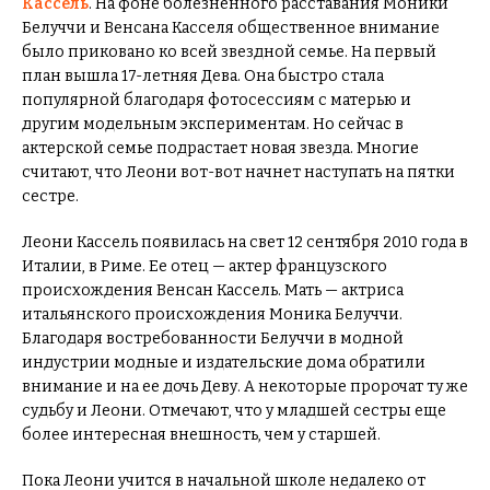
Кассель
. На фоне болезненного расставания Моники
Белуччи и Венсана Касселя общественное внимание
было приковано ко всей звездной семье. На первый
план вышла 17-летняя Дева. Она быстро стала
популярной благодаря фотосессиям с матерью и
другим модельным экспериментам. Но сейчас в
актерской семье подрастает новая звезда. Многие
считают, что Леони вот-вот начнет наступать на пятки
сестре.
Леони Кассель появилась на свет 12 сентября 2010 года в
Италии, в Риме. Ее отец — актер французского
происхождения Венсан Кассель. Мать — актриса
итальянского происхождения Моника Белуччи.
Благодаря востребованности Белуччи в модной
индустрии модные и издательские дома обратили
внимание и на ее дочь Деву. А некоторые пророчат ту же
судьбу и Леони. Отмечают, что у младшей сестры еще
более интересная внешность, чем у старшей.
Пока Леони учится в начальной школе недалеко от