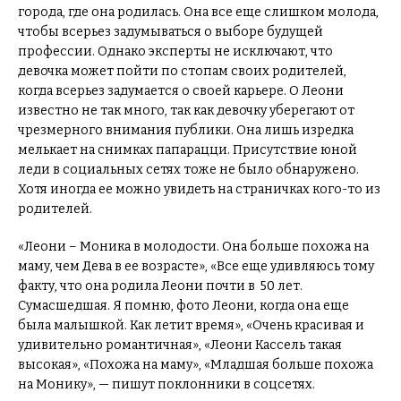
города, где она родилась. Она все еще слишком молода,
чтобы всерьез задумываться о выборе будущей
профессии. Однако эксперты не исключают, что
девочка может пойти по стопам своих родителей,
когда всерьез задумается о своей карьере. О Леони
известно не так много, так как девочку уберегают от
чрезмерного внимания публики. Она лишь изредка
мелькает на снимках папарацци. Присутствие юной
леди в социальных сетях тоже не было обнаружено.
Хотя иногда ее можно увидеть на страничках кого-то из
родителей.
«Леони – Моника в молодости. Она больше похожа на
маму, чем Дева в ее возрасте», «Все еще удивляюсь тому
факту, что она родила Леони почти в 50 лет.
Сумасшедшая. Я помню, фото Леони, когда она еще
была малышкой. Как летит время», «Очень красивая и
удивительно романтичная», «Леони Кассель такая
высокая», «Похожа на маму», «Младшая больше похожа
на Монику», — пишут поклонники в соцсетях.