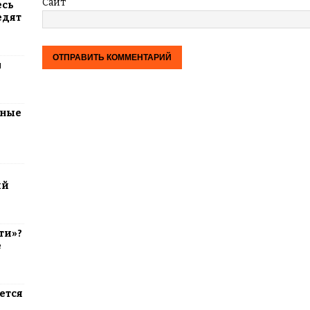
Сайт
есь
едят
м
тные
ий
ти»?
е
ется