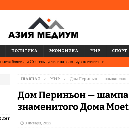
ПОЛИТИКА
ЭКОНОМИКА
МИР
СПОРТ
вые за более чем 70 лет выпустили на волю амурского тигра
ГЛАВНАЯ
МИР
Дом Периньон — шампанское о
ные шахматисты победили сборную мира на международном
ЦИИ
Дом Периньон — шампа
о показывают последние исследования о популярных
знаменитого Дома Moet
АЗИЯ
0 лет
два города Казахстана. Где жить выгоднее?
ЦЕНТРАЛЬНАЯ
3 января, 2023