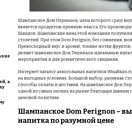
Шампанское Дом Периньон, цена которого сразу внуш
является продуктом премиум-класса. Его производ
Шандон. Шампанские вина этой компании получили
столетий. При этом Dom Perignon, без сомнения, м
Превосходный вкус и аромат, тонкие нотки фруктов
делают шампанское Дон Периньон идеальным напит
акие
мероприятия и для романтического свидания.
Интернет каталог алкогольных напитков WinaRium.r
на выгодных условиях. Большой выбор, разумная сто
й, а
способы оплаты и доставки. На шампанское Дон Пер
ау
одной из самых низких на рынке благодаря давним
ценовой политике.
му
Шампанское Dom Perignon – вы
напитка по разумной цене