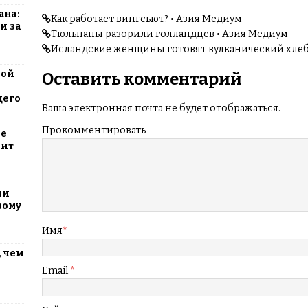
ана:
Как работает вингсьют? • Азия Медиум
и за
Тюльпаны разорили голландцев • Азия Медиум
Исландские женщины готовят вулканический хле
вой
Оставить комментарий
щего
Ваша электронная почта не будет отображаться.
Прокомментировать
ие
оит
ли
вому
Имя
*
 чем
Email
*