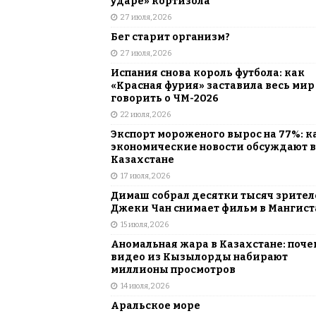
ударе» кортизола
27 июля, 2026
Бег старит организм?
27 июля, 2026
Испания снова король футбола: как
«Красная фурия» заставила весь мир
говорить о ЧМ-2026
22 июля, 2026
Экспорт мороженого вырос на 77%: к
экономические новости обсуждают в
Казахстане
17 июля, 2026
Димаш собрал десятки тысяч зрителе
Джеки Чан снимает фильм в Мангист
15 июля, 2026
Аномальная жара в Казахстане: поче
видео из Кызылорды набирают
миллионы просмотров
14 июля, 2026
Аральское море