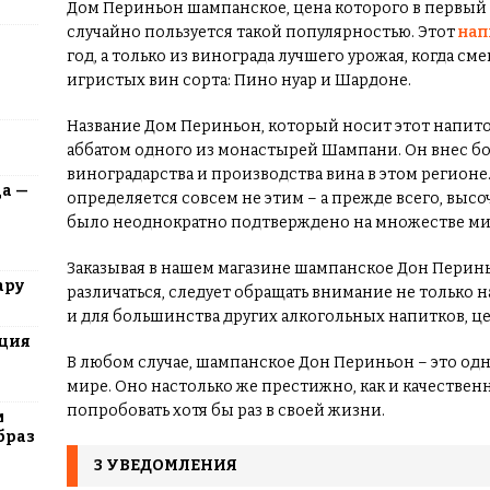
Дом Периньон шампанское, цена которого в первый р
случайно пользуется такой популярностью. Этот
нап
год, а только из винограда лучшего урожая, когда 
игристых вин сорта: Пино нуар и Шардоне.
Название Дом Периньон, который носит этот напито
аббатом одного из монастырей Шампани. Он внес бо
виноградарства и производства вина в этом регионе.
да —
определяется совсем не этим – а прежде всего, вы
было неоднократно подтверждено на множестве ми
Заказывая в нашем магазине шампанское Дон Перин
ару
различаться, следует обращать внимание не только на 
и для большинства других алкогольных напитков, це
юция
В любом случае, шампанское Дон Периньон – это одн
мире. Оно настолько же престижно, как и качествен
попробовать хотя бы раз в своей жизни.
м
браз
3 УВЕДОМЛЕНИЯ