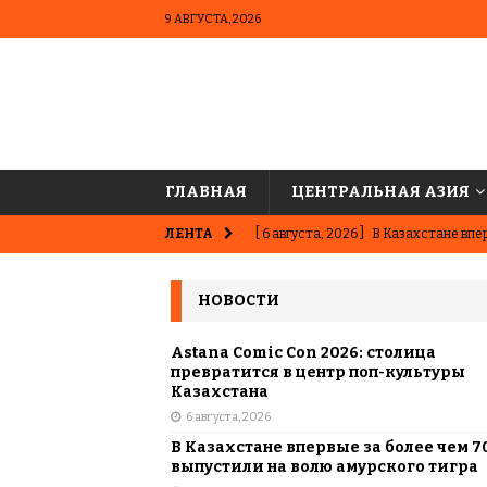
9 АВГУСТА, 2026
ГЛАВНАЯ
ЦЕНТРАЛЬНАЯ АЗИЯ
ЛЕНТА
[ 6 августа, 2026 ]
В Казахстане впер
ВЫБОР РЕДАКЦИИ
НОВОСТИ
[ 5 августа, 2026 ]
Казахстанские ю
матче в Алматы
ВЫБОР РЕДАК
Astana Comic Con 2026: столица
превратится в центр поп-культуры
[ 31 июля, 2026 ]
Опаснее сахара? Чт
Казахстана
6 августа, 2026
подсластителях
ЦЕНТРАЛЬНАЯ 
В Казахстане впервые за более чем 7
[ 31 июля, 2026 ]
Астана vs Алматы: 
выпустили на волю амурского тигра