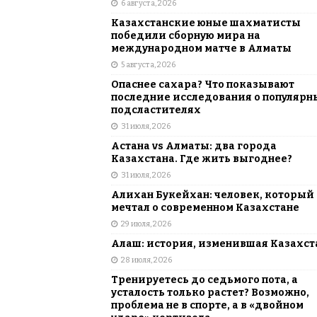
6 августа, 2026
АЗИЯ
Казахстанские юные шахматисты
[ 6 августа, 2026 ]
Astana Comic Con 
победили сборную мира на
международном матче в Алматы
КАЗАХСТАН
5 августа, 2026
Опаснее сахара? Что показывают
последние исследования о популярн
подсластителях
31 июля, 2026
Астана vs Алматы: два города
Казахстана. Где жить выгоднее?
31 июля, 2026
Алихан Букейхан: человек, который
мечтал о современном Казахстане
29 июля, 2026
Алаш: история, изменившая Казахст
28 июля, 2026
Тренируетесь до седьмого пота, а
усталость только растет? Возможно,
проблема не в спорте, а в «двойном