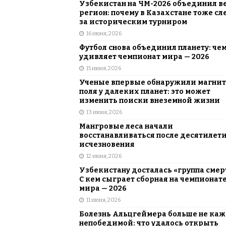
Узбекистан на ЧМ-2026 объединил в
регион: почему в Казахстане тоже сл
за историческим турниром
16 июня, 2026
Футбол снова объединил планету: че
удивляет чемпионат мира — 2026
15 июня, 2026
Ученые впервые обнаружили магни
поля у далеких планет: это может
изменить поиски внеземной жизни
13 июня, 2026
Мангровые леса начали
восстанавливаться после десятилет
исчезновения
12 июня, 2026
Узбекистану досталась «группа смер
С кем сыграет сборная на чемпионат
мира — 2026
11 июня, 2026
Болезнь Альцгеймера больше не каж
непобедимой: что удалось открыть