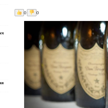
2026: столица превратится в центр поп-культуры Казахстана
0
0
ых
ан