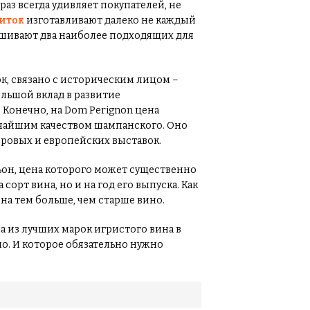
аз всегда удивляет покупателей, не
иток
изготавливают далеко не каждый
смешивают два наиболее подходящих для
к, связано с историческим лицом –
льшой вклад в развитие
 Конечно, на Dom Perignon цена
сочайшим качеством шампанского. Оно
ровых и европейских выставок.
ьон, цена которого может существенно
сорт вина, но и на год его выпуска. Как
на тем больше, чем старше вино.
а из лучших марок игристого вина в
но. И которое обязательно нужно