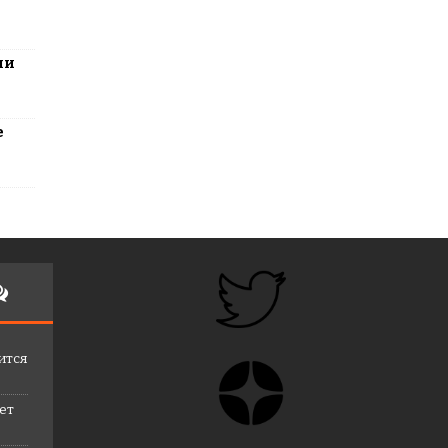
ли
е
ится
лет