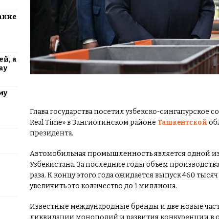
акие
й, а
ау
му
Глава государства посетил узбекско-сингапурское с
Real Time» в Зангиотинском районе
Ташкентской
об
президента.
Автомобильная промышленность является одной из
Узбекистана. За последние годы объем производств
раза. К концу этого года ожидается выпуск 460 тыся
увеличить это количество до 1 миллиона.
Известные международные бренды и две новые час
ликвидации монополий и развития конкуренции в отр