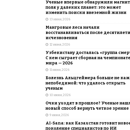
Ученые впервые обнаружили магни
поля у далеких планет: это может
изменить поиски внеземной жизни
13 июня, 2026
Мангровые леса начали
восстанавливаться после десятилет
исчезновения
12 июня, 2026
Узбекистану досталась «группа смер
С кем сыграет сборная на чемпионат
мира — 2026
11 июня, 2026
Болезнь Альцгеймера больше не каж
непобедимой: что удалось открыть
ученым
10 июня, 2026
Очки уходят в прошлое? Ученые наш
новый способ вернуть четкое зрение
9 июня, 2026
AI-Sana: как Казахстан готовит ново
поколение специалистов по ИИ