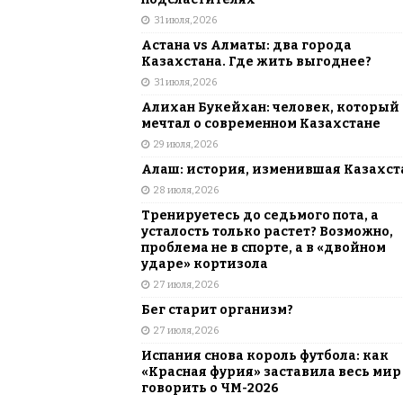
[ 5 августа, 2026 ]
Казахстанские ю
31 июля, 2026
матче в Алматы
ВЫБОР РЕДАК
Астана vs Алматы: два города
Казахстана. Где жить выгоднее?
31 июля, 2026
Алихан Букейхан: человек, который
мечтал о современном Казахстане
29 июля, 2026
Алаш: история, изменившая Казахст
28 июля, 2026
Тренируетесь до седьмого пота, а
усталость только растет? Возможно,
проблема не в спорте, а в «двойном
ударе» кортизола
27 июля, 2026
Бег старит организм?
27 июля, 2026
Испания снова король футбола: как
«Красная фурия» заставила весь мир
говорить о ЧМ-2026