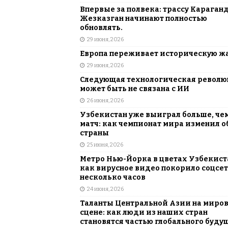
Впервые за полвека: трассу Караган
Жезказган начинают полностью
обновлять.
29 июня, 2026
Европа переживает историческую ж
29 июня, 2026
Следующая технологическая револ
может быть не связана с ИИ
26 июня, 2026
Узбекистан уже выиграл больше, че
матч: как чемпионат мира изменил о
страны
25 июня, 2026
Метро Нью-Йорка в цветах Узбекист
как вирусное видео покорило соцсет
несколько часов
24 июня, 2026
Таланты Центральной Азии на миро
сцене: как люди из наших стран
становятся частью глобального буду