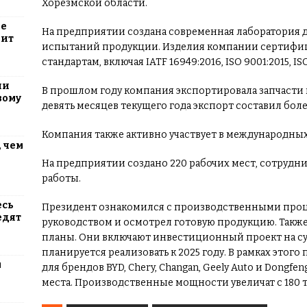
Хорезмской области.
ие
На предприятии создана современная лаборатория д
оит
испытаний продукции. Изделия компании сертиф
стандартам, включая IATF 16949:2016, ISO 9001:2015, IS
ли
В прошлом году компания экспортировала запчасти н
вому
девять месяцев текущего года экспорт составил бол
Компания также активно участвует в международных
 чем
На предприятии создано 220 рабочих мест, сотрудни
работы.
есь
Президент ознакомился с производственными проце
едят
руководством и осмотрел готовую продукцию. Такж
планы. Они включают инвестиционный проект на сум
планируется реализовать к 2025 году. В рамках этого
м
для брендов BYD, Chery, Changan, Geely Auto и Dongfe
места. Производственные мощности увеличат с 180 