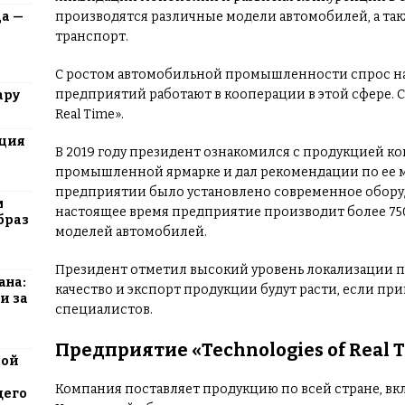
производятся различные модели автомобилей, а та
да —
транспорт.
С ростом автомобильной промышленности спрос на з
предприятий работают в кооперации в этой сфере. С
ару
Real Time».
юция
В 2019 году президент ознакомился с продукцией 
промышленной ярмарке и дал рекомендации по ее мо
предприятии было установлено современное оборудо
м
настоящее время предприятие производит более 750
браз
моделей автомобилей.
Президент отметил высокий уровень локализации пр
ана:
качество и экспорт продукции будут расти, если п
и за
специалистов.
Предприятие «Technologies of Real 
вой
Компания поставляет продукцию по всей стране, вклю
щего