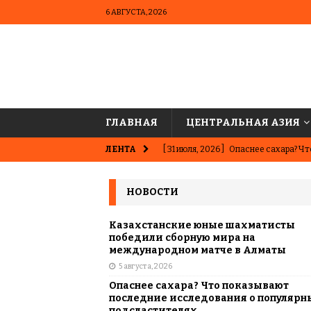
6 АВГУСТА, 2026
ГЛАВНАЯ
ЦЕНТРАЛЬНАЯ АЗИЯ
ЛЕНТА
[ 31 июля, 2026 ]
Опаснее сахара? Чт
подсластителях
ЦЕНТРАЛЬНАЯ 
НОВОСТИ
[ 31 июля, 2026 ]
Астана vs Алматы: 
АЗИЯ
Казахстанские юные шахматисты
победили сборную мира на
[ 29 июля, 2026 ]
Алихан Букейхан: 
международном матче в Алматы
5 августа, 2026
ИСТОРИЯ И КУЛЬТУРА
Опаснее сахара? Что показывают
[ 28 июля, 2026 ]
Алаш: история, из
последние исследования о популярн
подсластителях