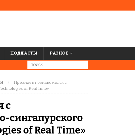
ПОДКАСТЫ
РАЗНОЕ
АН
Президент ознакомился с
hnologies of Real Time»
 с
о-сингапурского
ies of Real Time»