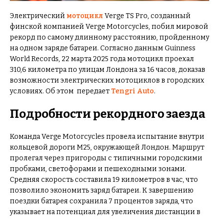
Электрический
мотоцикл
Verge TS Pro, созданный
финской компанией Verge Motorcycles, побил мировой
рекорд по самому длинному расстоянию, пройденному
на одном заряде батареи. Согласно данным Guinness
World Records, 22 марта 2025 года мотоцикл проехал
310,6 километра по улицам Лондона за 16 часов, доказав
возможности электрических мотоциклов в городских
условиях. Об этом передает
Tengri Auto
.
Подробности рекордного заезда
Команда Verge Motorcycles провела испытание внутри
кольцевой дороги M25, окружающей Лондон. Маршрут
пролегал через пригороды с типичными городскими
пробками, светофорами и пешеходными зонами.
Средняя скорость составила 19 километров в час, что
позволило экономить заряд батареи. К завершению
поездки батарея сохранила 7 процентов заряда, что
указывает на потенциал для увеличения дистанции в