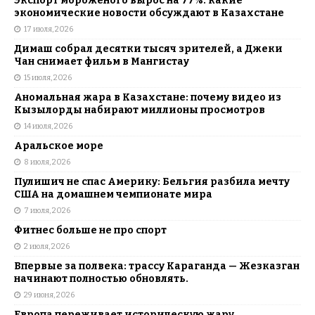
Экспорт мороженого вырос на 77%: какие
экономические новости обсуждают в Казахстане
17 июля, 2026
Димаш собрал десятки тысяч зрителей, а Джеки
Чан снимает фильм в Мангистау
15 июля, 2026
Аномальная жара в Казахстане: почему видео из
Кызылорды набирают миллионы просмотров
14 июля, 2026
Аральское море
8 июля, 2026
Пулишич не спас Америку: Бельгия разбила мечту
США на домашнем чемпионате мира
7 июля, 2026
Фитнес больше не про спорт
2 июля, 2026
Впервые за полвека: трассу Караганда — Жезказган
начинают полностью обновлять.
29 июня, 2026
Европа переживает историческую жару