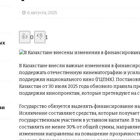
2026: столица превратится в центр поп-культуры Казахстана
6 августа, 2025
👍
👎
0
1
ых
В Казахстане внесли важные изменения в финансир
поддержать отечественную кинематографию и усили
поддержки национального кино (ГЦПНК). Постанов
Казахстан от 30 июля 2025 года обновило правила п
поддержки кинопроектам, которые претендуют на с
Государство обязуется выделять финансирование на
ан
Исключение составляют средства, которые получае
государственным участием в уставном капитале. В 
составлять не менее 30% от общей суммы, направля
изменения направлены на повышение прозрачност