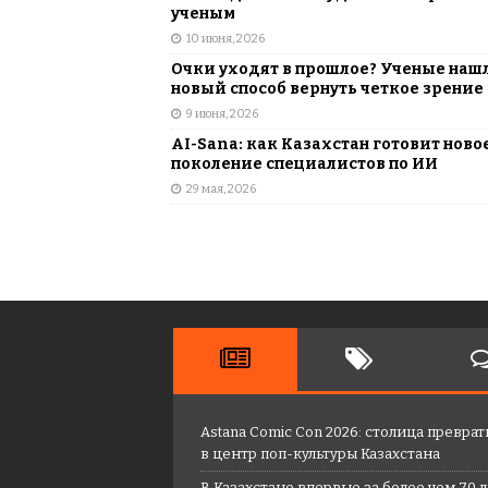
ученым
10 июня, 2026
Очки уходят в прошлое? Ученые наш
новый способ вернуть четкое зрение
9 июня, 2026
AI-Sana: как Казахстан готовит ново
поколение специалистов по ИИ
29 мая, 2026
Astana Comic Con 2026: столица преврат
в центр поп-культуры Казахстана
В Казахстане впервые за более чем 70 