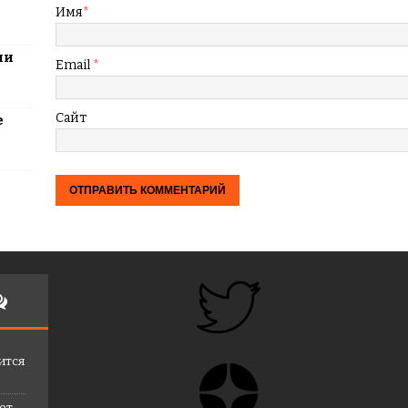
Имя
*
ли
Email
*
Сайт
е
ится
лет