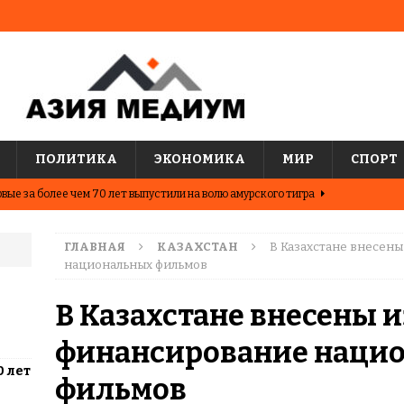
ПОЛИТИКА
ЭКОНОМИКА
МИР
СПОРТ
вые за более чем 70 лет выпустили на волю амурского тигра
ГЛАВНАЯ
КАЗАХСТАН
В Казахстане внесен
ные шахматисты победили сборную мира на международном
национальных фильмов
ЦИИ
В Казахстане внесены 
о показывают последние исследования о популярных
финансирование наци
АЗИЯ
0 лет
два города Казахстана. Где жить выгоднее?
ЦЕНТРАЛЬНАЯ
фильмов