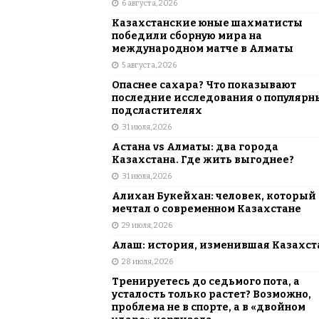
6 августа, 2026
АЗИЯ
Казахстанские юные шахматисты
[ 6 августа, 2026 ]
Astana Comic Con 
победили сборную мира на
международном матче в Алматы
КАЗАХСТАН
5 августа, 2026
Опаснее сахара? Что показывают
последние исследования о популярн
подсластителях
31 июля, 2026
Астана vs Алматы: два города
Казахстана. Где жить выгоднее?
31 июля, 2026
Алихан Букейхан: человек, который
мечтал о современном Казахстане
29 июля, 2026
Алаш: история, изменившая Казахст
28 июля, 2026
Тренируетесь до седьмого пота, а
усталость только растет? Возможно,
проблема не в спорте, а в «двойном