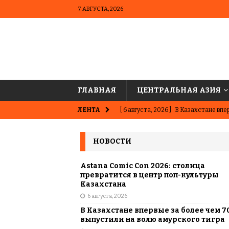
7 АВГУСТА, 2026
ГЛАВНАЯ
ЦЕНТРАЛЬНАЯ АЗИЯ
ЛЕНТА
[ 6 августа, 2026 ]
В Казахстане впер
ВЫБОР РЕДАКЦИИ
НОВОСТИ
[ 5 августа, 2026 ]
Казахстанские ю
матче в Алматы
ВЫБОР РЕДАК
Astana Comic Con 2026: столица
превратится в центр поп-культуры
[ 31 июля, 2026 ]
Опаснее сахара? Чт
Казахстана
6 августа, 2026
подсластителях
ЦЕНТРАЛЬНАЯ 
В Казахстане впервые за более чем 7
[ 31 июля, 2026 ]
Астана vs Алматы: 
выпустили на волю амурского тигра