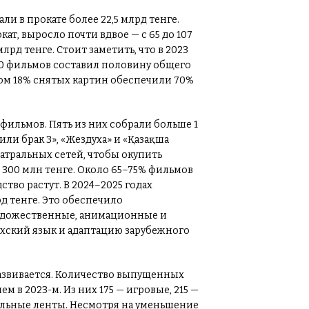
ли в прокате более 22,5 млрд тенге.
ат, выросло почти вдвое — с 65 до 107
лрд тенге. Стоит заметить, что в 2023
-10 фильмов составил половину общего
этом 18% снятых картин обеспечили 70%
 фильмов. Пять из них собрали больше 1
 или брак 3», «Жездуха» и «Қазақша
атральных сетей, чтобы окупить
300 млн тенге. Около 65–75% фильмов
тво растут. В 2024–2025 годах
д тенге. Это обеспечило
художественные, анимационные и
ахский язык и адаптацию зарубежного
развивается. Количество выпущенных
чем в 2023-м. Из них 175 — игровые, 215 —
альные ленты. Несмотря на уменьшение