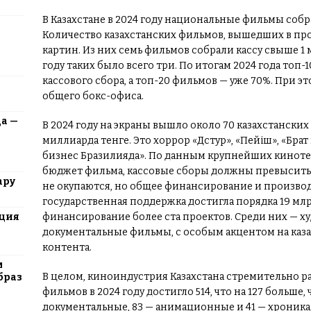
В Казахстане в 2024 году национальные фильмы собра
Количество казахстанских фильмов, вышедших в прок
картин. Из них семь фильмов собрали кассу свыше 1 м
году таких было всего три. По итогам 2024 года топ
кассового сбора, а топ-20 фильмов — уже 70%. При 
общего бокс-офиса.
да —
В 2024 году на экраны вышло около 70 казахстанских
миллиарда тенге. Это хоррор «Дәстур», «Пейіш», «Брат
бизнес Бразилияда». По данным крупнейших киноте
бюджет фильма, кассовые сборы должны превысить 
ару
не окупаются, но общее финансирование и производс
государственная поддержка достигла порядка 19 млр
юция
финансирование более ста проектов. Среди них — 
документальные фильмы, с особым акцентом на каз
контента.
м
В целом, киноиндустрия Казахстана стремительно 
браз
фильмов в 2024 году достигло 514, что на 127 больше, 
документальные, 83 — анимационные и 41 — хроник