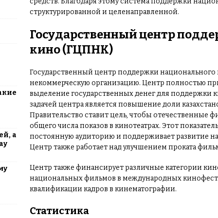
средств. Благодаря этому система поддержки нацио
структурированной и целенаправленной.
Государственный центр подд
кино (ГЦПНК)
Государственный центр поддержки национального ки
некоммерческую организацию. Центр полностью прин
акие
выделение государственных денег для поддержки к
задачей центра является повышение доли казахстанс
Правительство ставит цель, чтобы отечественные 
общего числа показов в кинотеатрах. Этот показатель
й, а
постоянную аудиторию и поддерживает развитие на
ау
Центр также работает над улучшением проката фил
Центр также финансирует различные категории кино
му
национальных фильмов в международных кинофест
квалификации кадров в кинематографии.
Статистика