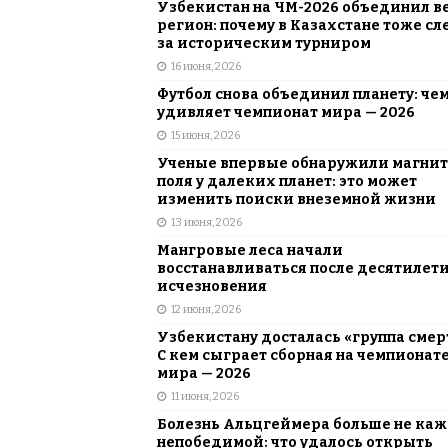
Узбекистан на ЧМ-2026 объединил в
регион: почему в Казахстане тоже сл
за историческим турниром
16 июня, 2026
Футбол снова объединил планету: че
удивляет чемпионат мира — 2026
15 июня, 2026
Ученые впервые обнаружили магни
поля у далеких планет: это может
изменить поиски внеземной жизни
13 июня, 2026
Мангровые леса начали
восстанавливаться после десятилет
исчезновения
12 июня, 2026
Узбекистану досталась «группа смер
С кем сыграет сборная на чемпионат
мира — 2026
11 июня, 2026
Болезнь Альцгеймера больше не каж
непобедимой: что удалось открыть