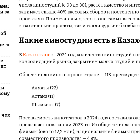
числа киностудий (с 98 до 80), растёт качество и и
ана:
и за
занимает свыше 40% кассовых сборов и постепенно
проектами. Примечательно, что в топе самых кассо
казахстанские проекты, так и голливудские блокбас
вой
Какие киностудии есть в Казах
щего
В
Казахстане
за 2024 год количество киностудий сокр
ие
консолидацией рынка, закрытием малых студий и 
оит
Общее число кинотеатров в стране — 113, преимущес
ли
Алматы (22)
вому
Астана (11)
Шымкент (7)
 чем
Посещаемость кинотеатров в 2024 году составила око
превышает показатели 2023-го. Из общего числа по
фильмы (около 12,2 млн), национальные фильмы при
совместного производства — 4,8%.