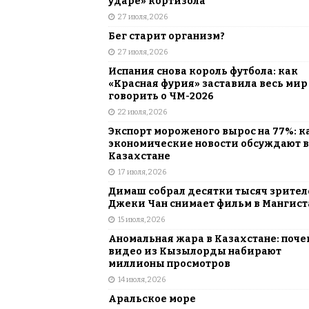
ударе» кортизола
27 июля, 2026
Бег старит организм?
27 июля, 2026
Испания снова король футбола: как
«Красная фурия» заставила весь мир
говорить о ЧМ-2026
22 июля, 2026
Экспорт мороженого вырос на 77%: к
экономические новости обсуждают в
Казахстане
17 июля, 2026
Димаш собрал десятки тысяч зрителе
Джеки Чан снимает фильм в Мангист
15 июля, 2026
Аномальная жара в Казахстане: поче
видео из Кызылорды набирают
миллионы просмотров
14 июля, 2026
Аральское море