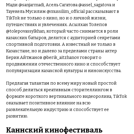
Мади @sanjarmadi, Асель Сагатова @assel_sagatova и
Тауекель Мусилим @mussilim_official рассказывают в
TikTok не только о кино, но и о личной жизни,
путешествиях и увлечениях. Асылхан Толепов
@tolepovassylkhan, который часто снимается в роли
казахских батыров, делится с аудиторией секретами
спортивной подготовки. А известный не только в
Казахстане, но и далеко за пределами страны актер
Берик Айтжанов @berik_aitzhanov говорит о
продвижении отечественного кино и способствует
популяризации казахской культуры и киноискусства.
Предлагая талантам по всему миру новый простой
способ делиться креативным сторителлингом в
формате короткого вертикального видеоролика, TikTok
оказывает позитивное влияние на всю
развлекательную индустрию и способствует ее
развитию.
Каннский кинофестиваль