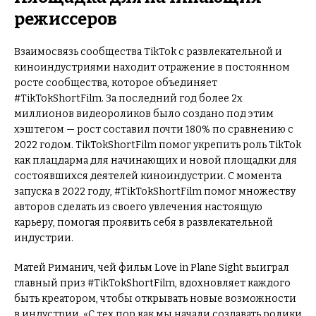
режиссеров
Взаимосвязь сообщества TikTok с развлекательной и
киноиндустриями находит отражение в постоянном
росте сообщества, которое объединяет
#TikTokShortFilm. За последний год более 2х
миллионов видеороликов было создано под этим
хэштегом — рост составил почти 180% по сравнению с
2022 годом. TikTokShortFilm помог укрепить роль TikTok
как плацдарма для начинающих и новой площадки для
состоявшихся деятелей киноиндустрии. С момента
запуска в 2022 году, #TikTokShortFilm помог множеству
авторов сделать из своего увлечения настоящую
карьеру, помогая проявить себя в развлекательной
индустрии.
Матей Риманич, чей фильм Love in Plane Sight выиграл
главный приз #TikTokShortFilm, вдохновляет каждого
быть креатором, чтобы открывать новые возможности
в индустрии. «С тех пор как мы начали создавать ролики