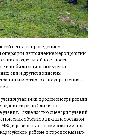
ластей сегодня проведением
ной операции, выполнение мероприятий
жения в отдельной местности
ное и мобилизационное учение
нных сил и других воинских
рации и местного самоуправления, а
ики.
апа учения учасники продемонстрировали
и ведомств республики по
учения. Также частью сценария учений
тегических объектов личным составом
й МВД и резервных формирований при
 Карасуйском районе и городах Кызыл-