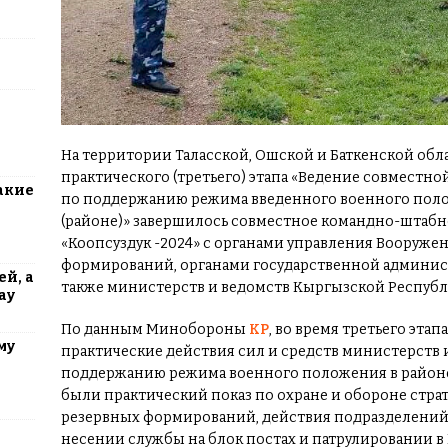
На территории Таласской, Ошской и Баткенской об
практического (третьего) этапа «Ведение совмест
акие
по поддержанию режима введенного военного поло
(районе)» завершилось совместное командно-штаб
«Коопсуздук -2024» с органами управления Вооруже
формирований, органами государственной админист
й, а
также министерств и ведомств Кыргызской Республ
ау
По данным Минобороны
КР
, во время третьего эт
му
практические действия сил и средств министерств 
поддержанию режима военного положения в районе 
были практический показ по охране и обороне стра
резервных формирований, действия подразделени
несении службы на блок постах и патрулировании в