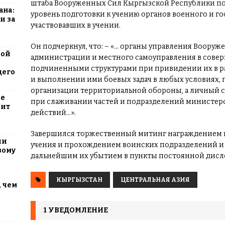
штаба Вооруженных Сил Кыргызской Республики по
ана:
уровень подготовки к учению органов военного и г
и за
участвовавших в учении.
Он подчеркнул, что: – «… органы управления Воору
вой
администрации и местного самоуправления в сове
подчиненными структурами при привидении их в р
щего
и выполнении ими боевых задач в любых условиях,
организации территориальной обороны, а личный с
ие
при слаживании частей и подразделений министерс
оит
действий…».
Завершился торжественный митинг награждением 
ли
учения и прохождением воинских подразделений и
вому
дальнейшим их убытием в пункты постоянной дисл
КЫРГЫЗСТАН
ЦЕНТРАЛЬНАЯ АЗИЯ
 чем
1 УВЕДОМЛЕНИЕ