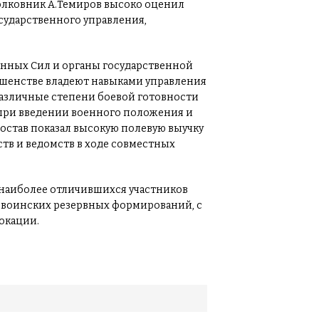
лковник А.Темиров высоко оценил
осударственного управления,
женных Сил и органы государственной
ршенстве владеют навыками управления
азличные степени боевой готовности
 при введении военного положения и
остав показал высокую полевую выучку
тв и ведомств в ходе совместных
наиболее отличившихся участников
 воинских резервных формирований, с
окации.