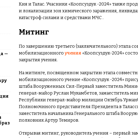
Кия и Талас. Учасники «Коопсуздук -2024» также п
и локализации зон химического заражения, ликви
катастроф силами и средствами МЧС .
Митинг
По завершению третьего (заключительного) этапа с
мобилизационного
учения
«Коопсуздук-2024» сост
да —
закрытия учения.
На митинге, посвященном закрытию этапа совмест
мобилизационного учение «Коопсуздук -2024» прис
ару
штаба Вооруженных Сил-Первый заместитель Мини
генерал-майор Руслан Мукамбетов, замаеститель м
юция
Республики генерал-майор милиции Октябрь Урманб
Полномочнного представителя Президента в Таласск
заместитель начальника Генерального штаба Воору
м
полковник Артур Темиров.
браз
Открывая митинг, руководитель учения – первый за