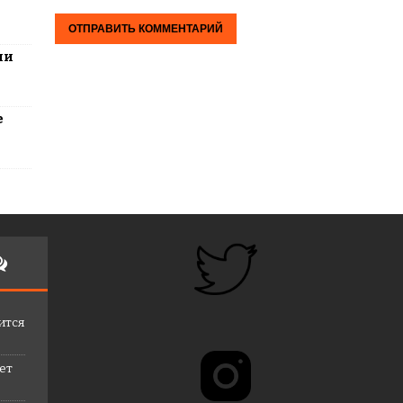
ли
е
ится
лет