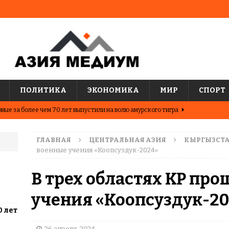
ПОЛИТИКА
ЭКОНОМИКА
МИР
СПОРТ
вые за более чем 70 лет выпустили на волю амурского тигра
ГЛАВНАЯ
ЦЕНТРАЛЬНАЯ АЗИЯ
КЫРГЫЗСТ
ные шахматисты победили сборную мира на международном
военные учения «Коопсуздук-2024»
ЦИИ
В трех областях КР пр
о показывают последние исследования о популярных
учения «Коопсуздук-2
АЗИЯ
0 лет
два города Казахстана. Где жить выгоднее?
ЦЕНТРАЛЬНАЯ
26 апреля, 2024