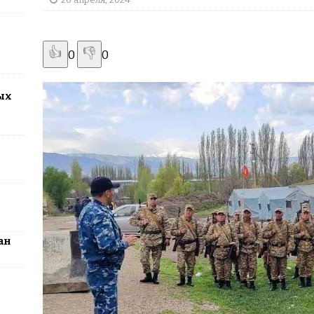
2026: столица превратится в центр поп-культуры Казахстана
👍
👎
0
0
ых
ан