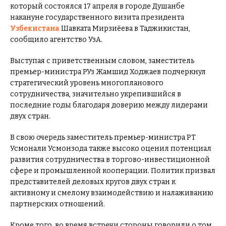
который состоялся 17 апреля в городе Душанбе
накануне государственного визита президента
Узбекистана
Шавката Мирзиёева в Таджикистан,
сообщило агентство УзА.
Выступая с приветственным словом, заместитель
премьер-министра РУз Жамшид Ходжаев подчеркнул
стратегический уровень многопланового
сотрудничества, значительно укрепившийся в
последние годы благодаря доверию между лидерами
двух стран.
В свою очередь заместитель премьер-министра РТ
Усмонали Усмонзода также высоко оценил потенциал
развития сотрудничества в торгово-инвестиционной
сфере и промышленной кооперации. Политик призвал
представителей деловых кругов двух стран к
активному и смелому взаимодействию и налаживанию
партнерских отношений.
Кроме того, во время встречи стороны говорили о том,