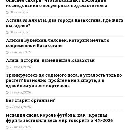
Опаснее сахара? Что показывают последние
исследования о популярных подсластителях
31 июля, 2026
Астана vs Алматы: два города Казахстана. Где жить
выгоднее?
31 июля, 2026
Алихан Букейхан: человек, который мечтал о
современном Казахстане
29 июля, 2026
Алаш: история, изменившая Казахстан
28 июля, 2026
Тренируетесь до седьмого пота, а усталость только
растет? Возможно, проблема не в спорте, а в
«двойном ударе» кортизола
27 июля, 2026
Бег старит организм?
27 июля, 2026
Испания снова король футбола: как «Красная
фурия» заставила весь мир говорить о ЧМ-2026
22 июля, 2026