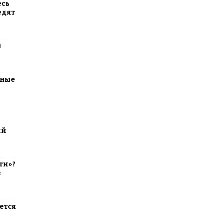
есь
едят
м
тные
ий
ти»?
е
ется