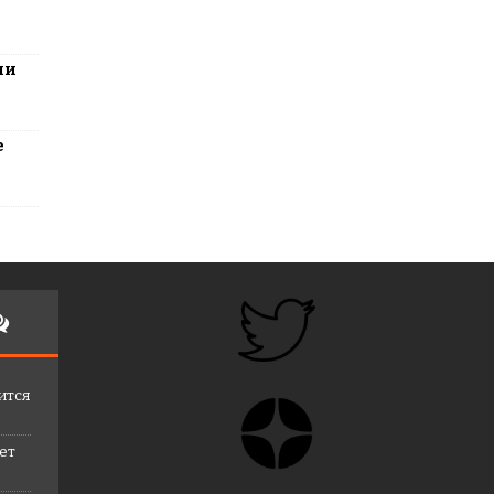
ли
е
ится
лет