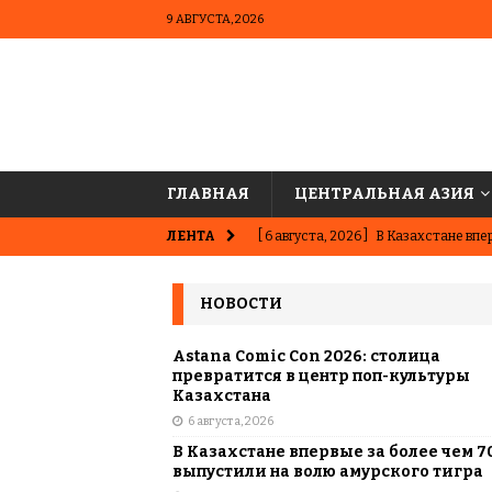
9 АВГУСТА, 2026
ГЛАВНАЯ
ЦЕНТРАЛЬНАЯ АЗИЯ
ЛЕНТА
[ 6 августа, 2026 ]
В Казахстане впер
ВЫБОР РЕДАКЦИИ
НОВОСТИ
[ 5 августа, 2026 ]
Казахстанские ю
матче в Алматы
ВЫБОР РЕДАК
Astana Comic Con 2026: столица
превратится в центр поп-культуры
[ 31 июля, 2026 ]
Опаснее сахара? Чт
Казахстана
6 августа, 2026
подсластителях
ЦЕНТРАЛЬНАЯ 
В Казахстане впервые за более чем 7
[ 31 июля, 2026 ]
Астана vs Алматы: 
выпустили на волю амурского тигра