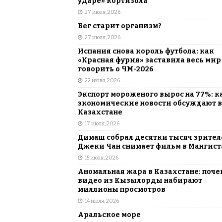
ударе» кортизола
27 июля, 2026
Бег старит организм?
27 июля, 2026
Испания снова король футбола: как
«Красная фурия» заставила весь мир
говорить о ЧМ-2026
22 июля, 2026
Экспорт мороженого вырос на 77%: к
экономические новости обсуждают в
Казахстане
17 июля, 2026
Димаш собрал десятки тысяч зрителе
Джеки Чан снимает фильм в Мангист
15 июля, 2026
Аномальная жара в Казахстане: поче
видео из Кызылорды набирают
миллионы просмотров
14 июля, 2026
Аральское море