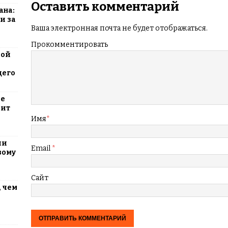
Оставить комментарий
ана:
и за
Ваша электронная почта не будет отображаться.
Прокомментировать
вой
щего
ие
оит
Имя
*
ли
Email
*
вому
Сайт
 чем