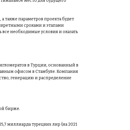
птимальное место для будущего
 а также параметров проекта будет
онкретными сроками и этапами
ь все необходимые условия и оказать
онгломератов в Турции, основанный в
главным офисом в Стамбуле. Компания
ьство, генерацию и распределение
ой бирже.
5,7 миллиарда турецких лир (на 2021