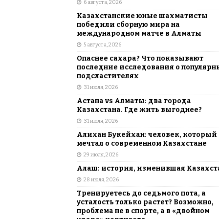
6 августа, 2026
АЗИЯ
Казахстанские юные шахматисты
[ 6 августа, 2026 ]
Astana Comic Con 
победили сборную мира на
международном матче в Алматы
КАЗАХСТАН
5 августа, 2026
Опаснее сахара? Что показывают
последние исследования о популярн
подсластителях
31 июля, 2026
Астана vs Алматы: два города
Казахстана. Где жить выгоднее?
31 июля, 2026
Алихан Букейхан: человек, который
мечтал о современном Казахстане
29 июля, 2026
Алаш: история, изменившая Казахст
28 июля, 2026
Тренируетесь до седьмого пота, а
усталость только растет? Возможно,
проблема не в спорте, а в «двойном