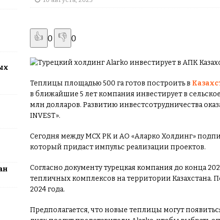
2026: столица превратится в центр поп-культуры Казахстана
👍
👎
0
0
ых
Теплицы площадью 500 га готов построить в
Казахс
в ближайшие 5 лет компания инвестирует в сельско
млн долларов. Развитию инвестсотрудничества ока
INVEST».
Сегодня между МСХ РК и АО «Аларко Холдинг» под
который придаст импульс реализации проектов.
Согласно документу турецкая компания до конца 202
ан
тепличных комплексов на территории Казахстана. 
2024 года.
Предполагается, что новые теплицы могут появиться