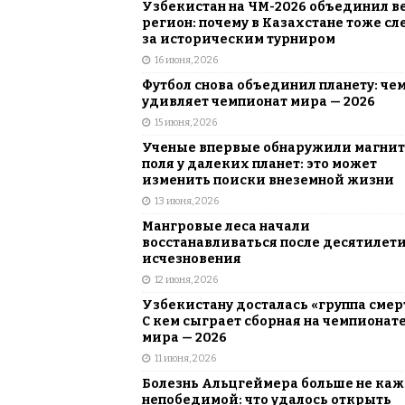
Узбекистан на ЧМ-2026 объединил в
регион: почему в Казахстане тоже сл
за историческим турниром
16 июня, 2026
Футбол снова объединил планету: че
удивляет чемпионат мира — 2026
15 июня, 2026
Ученые впервые обнаружили магни
поля у далеких планет: это может
изменить поиски внеземной жизни
13 июня, 2026
Мангровые леса начали
восстанавливаться после десятилет
исчезновения
12 июня, 2026
Узбекистану досталась «группа смер
С кем сыграет сборная на чемпионат
мира — 2026
11 июня, 2026
Болезнь Альцгеймера больше не каж
непобедимой: что удалось открыть