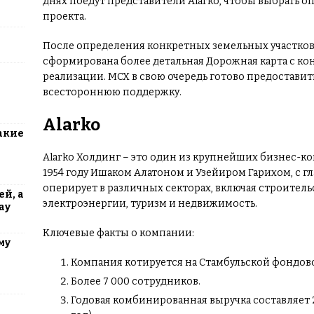
днях поедут представители Alarko, чтобы выбрать о
проекта.
После определения конкретных земельных участков,
сформирована более детальная Дорожная карта с к
реализации. МСХ в свою очередь готово предоставит
всестороннюю поддержку.
Alarko
акие
Alarko Холдинг – это один из крупнейших бизнес-к
1954 году Ишаком Алатоном и Узейиром Гарихом, с 
оперирует в различных секторах, включая строител
й, а
электроэнергии, туризм и недвижимость.
ау
Ключевые факты о компании:
му
Компания котируется на Стамбульской фондов
Более 7 000 сотрудников.
Годовая комбинированная выручка составляет 2