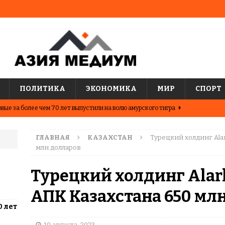
ПОЛИТИКА
ЭКОНОМИКА
МИР
СПОРТ
вые за более чем 70 лет выпустили на волю амурского тигра
ГЛАВНАЯ
КАЗАХСТАН
Турецкий холдинг Ala
ные шахматисты победили сборную мира на международном
млн долларов
ЦИИ
Турецкий холдинг Alar
о показывают последние исследования о популярных
АПК Казахстана 650 мл
АЗИЯ
0 лет
два города Казахстана. Где жить выгоднее?
ЦЕНТРАЛЬНАЯ
10 августа, 2023