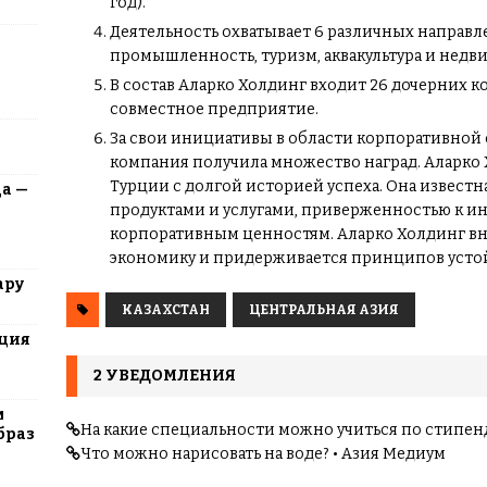
год).
Деятельность охватывает 6 различных направле
промышленность, туризм, аквакультура и недв
В состав Аларко Холдинг входит 26 дочерних 
совместное предприятие.
За свои инициативы в области корпоративной
компания получила множество наград. Аларко 
Турции с долгой историей успеха. Она извес
да —
продуктами и услугами, приверженностью к и
корпоративным ценностям. Аларко Холдинг вн
экономику и придерживается принципов устой
ару
КАЗАХСТАН
ЦЕНТРАЛЬНАЯ АЗИЯ
юция
2 УВЕДОМЛЕНИЯ
м
На какие специальности можно учиться по стипен
браз
Что можно нарисовать на воде? • Азия Медиум