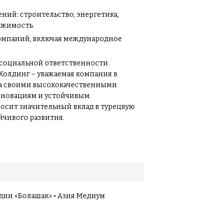
ний: строительство, энергетика,
ижимость.
компаний, включая международное
 социальной ответственности
Холдинг – уважаемая компания в
тна своими высококачественными
нновациям и устойчивым
осит значительный вклад в турецкую
чивого развития.
дии «Болашак» • Азия Медиум