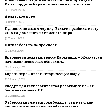
Аномальная жара в Казахстане: почему видео из
Кызылорды набирают миллионы просмотров
14 июля, 2026
Аральское море
8 июля, 2026
Пулишич не спас Америку: Бельгия разбила мечту
США на домашнем чемпионате мира
7 июля, 2026
Фитнес больше не про спорт
2 июля, 2026
Впервые за полвека: трассу Караганда — Жезказган
начинают полностью обновлять.
29 июня, 2026
Европа переживает историческую жару
29 июня, 2026
Следующая технологическая революция может
быть не связана с ИИ
26 июня, 2026
Узбекистан уже выиграл больше, чем матч: как
чемпионат мира изменил образ страны