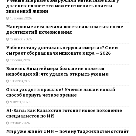
Ученые впервые обнаружили магнитные поля у
далеких планет: это может изменить поиски
внеземной жизни
13 июня, 2026
Мангровые леса начали восстанавливаться после
десятилетий исчезновения
12 июня, 2026
Узбекистану досталась «группа смерти»? С кем
сыграет сборная на чемпионате мира — 2026
11 июня, 2026
Болезнь Альцгеймера больше не кажется
непобедимой: что удалось открыть ученым
10 июня, 2026
Очки уходят в прошлое? Ученые нашли новый
способ вернуть четкое зрение
9 июня, 2026
AI-Sana: как Казахстан готовит новое поколение
специалистов по ИИ
29 мая, 2026
Мир уже живёт с ИИ — почему Таджикистан отстаёт