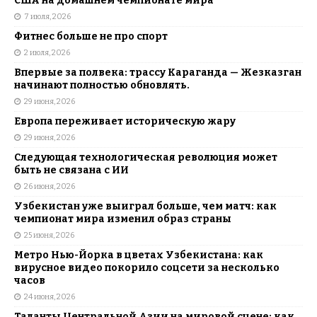
США на домашнем чемпионате мира
7 июля, 2026
Фитнес больше не про спорт
2 июля, 2026
Впервые за полвека: трассу Караганда — Жезказган
начинают полностью обновлять.
29 июня, 2026
Европа переживает историческую жару
29 июня, 2026
Следующая технологическая революция может
быть не связана с ИИ
26 июня, 2026
Узбекистан уже выиграл больше, чем матч: как
чемпионат мира изменил образ страны
25 июня, 2026
Метро Нью-Йорка в цветах Узбекистана: как
вирусное видео покорило соцсети за несколько
часов
24 июня, 2026
Таланты Центральной Азии на мировой сцене: как