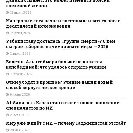
далеких планет: это может изменить поиски
внеземной жизни
13 июня, 2026
Мангровые леса начали восстанавливаться после
десятилетий исчезновения
12 июня, 2026
Узбекистану досталась «группа смерти»? С кем
сыграет сборная на чемпионате мира — 2026
11 июня, 2026
Болезнь Альцгеймера больше не кажется
непобедимой: что удалось открыть ученым
10 июня, 2026
Очки уходят в прошлое? Ученые нашли новый
способ вернуть четкое зрение
9 июня, 2026
AI-Sana: как Казахстан готовит новое поколение
специалистов по ИИ
29 мая, 2026
Мир уже живёт с ИИ — почему Таджикистан отстаёт
28 мая, 2026