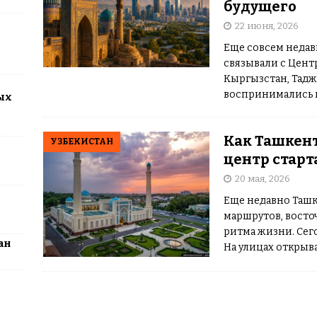
будущего
22 июня, 2026
2026: столица превратится в центр поп-культуры Казахстана
Еще совсем недав
связывали с Центр
Кыргызстан, Тадж
воспринимались 
ых
а не как источни
специалистов мир
Как Ташкен
УЗБЕКИСТАН
центр стар
20 мая, 2026
Еще недавно Ташк
маршрутов, восто
ритма жизни. Сег
ан
На улицах открыв
молодых предпри
обсуждают искус
инвесторы
[…]