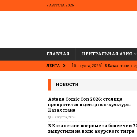
7 АВГУСТА, 2026
ГЛАВНАЯ
ЦЕНТРАЛЬНАЯ АЗИЯ
ЛЕНТА
[ 6 августа, 2026 ]
В Казахстане впер
ВЫБОР РЕДАКЦИИ
НОВОСТИ
[ 5 августа, 2026 ]
Казахстанские ю
матче в Алматы
ВЫБОР РЕДАК
Astana Comic Con 2026: столица
превратится в центр поп-культуры
[ 31 июля, 2026 ]
Опаснее сахара? Чт
Казахстана
6 августа, 2026
подсластителях
ЦЕНТРАЛЬНАЯ 
В Казахстане впервые за более чем 7
[ 31 июля, 2026 ]
Астана vs Алматы: 
выпустили на волю амурского тигра