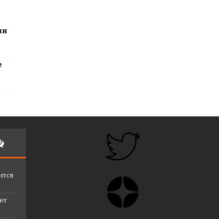
ли
е
ится
лет