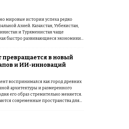
но мировые истории успеха редко
альной Азией. Казахстан, Узбекистан,
икистан и Туркменистан чаще
как быстро развивающиеся экономики,
к предпринимателей, инженеров и
ового уровня. Однако сегодня
[…]
т превращается в новый
тапов и ИИ-инноваций
ент воспринимался как город древних
чной архитектуры и размеренного
одня его образ стремительно меняется.
аются современные пространства для
нимателей, в университетах
ственный интеллект, а международные