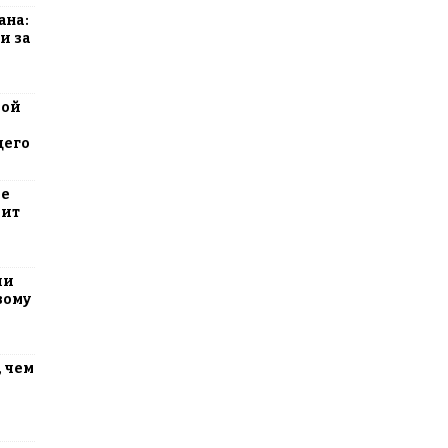
ана:
и за
вой
щего
ие
оит
ли
вому
 чем