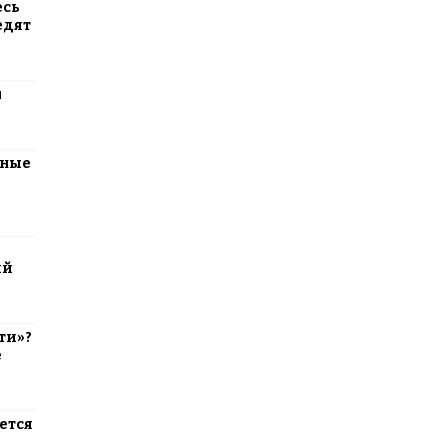
есь
едят
м
тные
ий
ти»?
е
ется