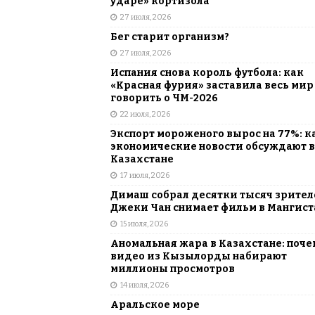
ударе» кортизола
27 июля, 2026
Бег старит организм?
27 июля, 2026
Испания снова король футбола: как
«Красная фурия» заставила весь мир
говорить о ЧМ-2026
22 июля, 2026
Экспорт мороженого вырос на 77%: к
экономические новости обсуждают в
Казахстане
17 июля, 2026
Димаш собрал десятки тысяч зрителе
Джеки Чан снимает фильм в Мангист
15 июля, 2026
Аномальная жара в Казахстане: поче
видео из Кызылорды набирают
миллионы просмотров
14 июля, 2026
Аральское море