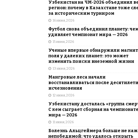
Узбекистан на ЧМ-2026 объединил в
регион: почему в Казахстане тоже сл
за историческим турниром
16 июня, 2026
Футбол снова объединил планету: че
удивляет чемпионат мира — 2026
15 июня, 2026
Ученые впервые обнаружили магни
поля у далеких планет: это может
изменить поиски внеземной жизни
13 июня, 2026
Мангровые леса начали
восстанавливаться после десятилет
исчезновения
12 июня, 2026
Узбекистану досталась «группа смер
С кем сыграет сборная на чемпионат
мира — 2026
11 июня, 2026
Болезнь Альцгеймера больше не каж
непобедимой: что удалось открыть