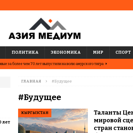
ПОЛИТИКА
ЭКОНОМИКА
МИР
СПОРТ
вые за более чем 70 лет выпустили на волю амурского тигра
ГЛАВНАЯ
#Будущее
ные шахматисты победили сборную мира на международном
ЦИИ
#Будущее
о показывают последние исследования о популярных
Таланты Це
КЫРГЫЗСТАН
АЗИЯ
мировой сце
0 лет
два города Казахстана. Где жить выгоднее?
ЦЕНТРАЛЬНАЯ
стран стано