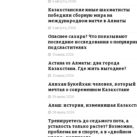
6 августа, 2026
АЗИЯ
Казахстанские юные шахматисты
[ 6 августа, 2026 ]
Astana Comic Con 
победили сборную мира на
международном матче в Алматы
КАЗАХСТАН
5 августа, 2026
Опаснее сахара? Что показывают
последние исследования о популярн
подсластителях
31 июля, 2026
Астана vs Алматы: два города
Казахстана. Где жить выгоднее?
31 июля, 2026
Алихан Букейхан: человек, который
мечтал о современном Казахстане
29 июля, 2026
Алаш: история, изменившая Казахст
28 июля, 2026
Тренируетесь до седьмого пота, а
усталость только растет? Возможно,
проблема не в спорте, а в «двойном