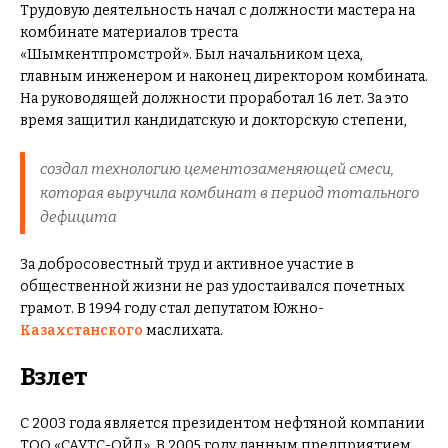
Трудовую деятельность начал с должности мастера на
комбинате материалов треста
«Шымкентпромстрой». Был начальником цеха,
главным инженером и наконец директором комбината.
На руководящей должности проработал 16 лет. За это
время защитил кандидатскую и докторскую степени,
создал технологию цементозаменяющей смеси,
которая выручила комбинат в период тотального
дефицита
За добросовестный труд и активное участие в
общественной жизни не раз удостаивался почетных
грамот. В 1994 году стал депутатом Южно-
Казахстанского
маслихата.
Взлет
С 2003 года является президентом нефтяной компании
ТОО «САУТС-ОЙЛ». В 2005 году данным предприятием