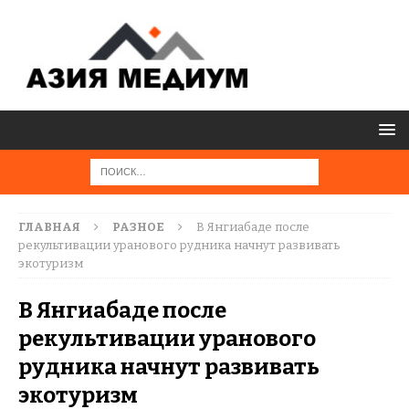
ГЛАВНАЯ
РАЗНОЕ
В Янгиабаде после
рекультивации уранового рудника начнут развивать
экотуризм
В Янгиабаде после
рекультивации уранового
рудника начнут развивать
экотуризм