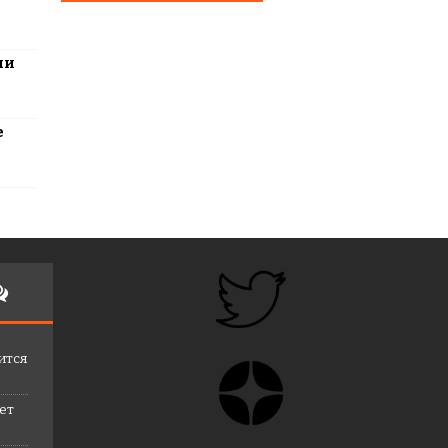
ли
е
ится
лет