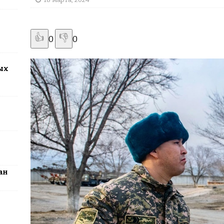
2026: столица превратится в центр поп-культуры Казахстана
👍
👎
0
0
ых
ан