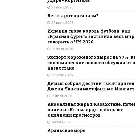
ударе» кортизола
27 июля, 2026
Бег старит организм?
27 июля, 2026
Испания снова король футбола: как
«Красная фурия» заставила весь мир
говорить о ЧМ-2026
22 июля, 2026
Экспорт мороженого вырос на 77%: к
экономические новости обсуждают в
Казахстане
17 июля, 2026
Димаш собрал десятки тысяч зрителе
Джеки Чан снимает фильм в Мангист
15 июля, 2026
Аномальная жара в Казахстане: поче
видео из Кызылорды набирают
миллионы просмотров
14 июля, 2026
Аральское море