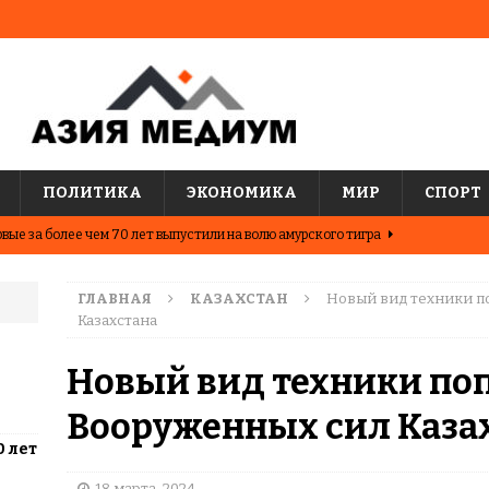
ПОЛИТИКА
ЭКОНОМИКА
МИР
СПОРТ
вые за более чем 70 лет выпустили на волю амурского тигра
ГЛАВНАЯ
КАЗАХСТАН
Новый вид техники п
ные шахматисты победили сборную мира на международном
Казахстана
ЦИИ
Новый вид техники поп
о показывают последние исследования о популярных
Вооруженных сил Каза
АЗИЯ
0 лет
два города Казахстана. Где жить выгоднее?
ЦЕНТРАЛЬНАЯ
18 марта, 2024