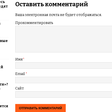
есь
Оставить комментарий
едят
Ваша электронная почта не будет отображаться.
Прокомментировать
м
тные
Имя
*
ий
Email
*
ти»?
Сайт
е
ется