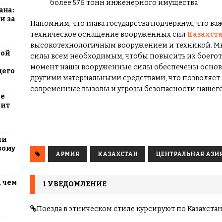
более 576 тонн инженерного имущества
ана:
и за
Напомним, что глава государства подчеркнул, что 
техническое оснащение вооруженных сил
Казахст
высокотехнологичным вооружением и техникой. М
вой
силы всем необходимым, чтобы повысить их боегот
момент наши вооруженные силы обеспечены основ
щего
другими материальными средствами, что позволяет 
современные вызовы и угрозы безопасности нашего 
ие
оит
ли
вому
АРМИЯ
КАЗАХСТАН
ЦЕНТРАЛЬНАЯ АЗИ
 чем
1 УВЕДОМЛЕНИЕ
Поезда в этническом стиле курсируют по Казахстан