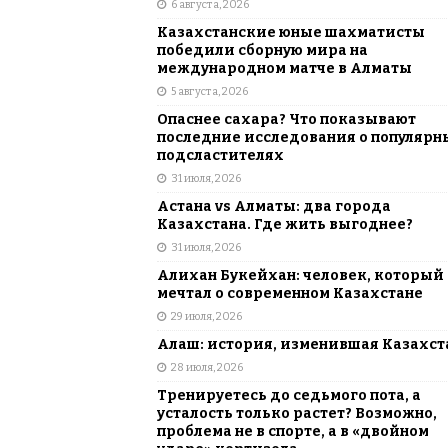
6 августа, 2026
АЗИЯ
Казахстанские юные шахматисты
[ 6 августа, 2026 ]
Astana Comic Con 
победили сборную мира на
международном матче в Алматы
КАЗАХСТАН
5 августа, 2026
Опаснее сахара? Что показывают
последние исследования о популярн
подсластителях
31 июля, 2026
Астана vs Алматы: два города
Казахстана. Где жить выгоднее?
31 июля, 2026
Алихан Букейхан: человек, который
мечтал о современном Казахстане
29 июля, 2026
Алаш: история, изменившая Казахст
28 июля, 2026
Тренируетесь до седьмого пота, а
усталость только растет? Возможно,
проблема не в спорте, а в «двойном