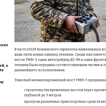
акие
В часть 10228 Конаевского гарнизона инженерных в
виде пяти новых единиц техники. Среди них имеет
моста ТММ-3, один автогрейдер ДЗ-98 и один фронта
техника была передана соответствующим частям и 
й, а
ау
дальнейшего использования.
Тяжелый механизированный мост ТММ-3 предназна
му
строительства временных мостов через препя
глубиной до 3 метров
пропуска различных транспортных средств вес