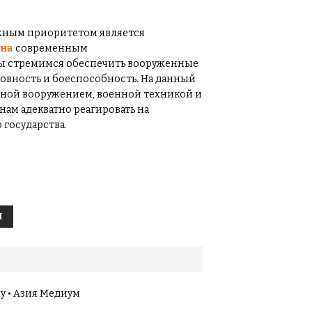
важным приоритетом является
ана
современным
ы стремимся обеспечить вооруженные
овность и боеспособность. На данный
ной вооружением, военной техникой и
нам адекватно реагировать на
государства.
Я
у • Азия Медиум