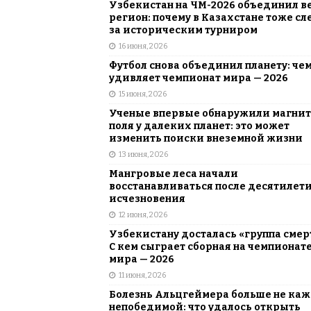
Узбекистан на ЧМ-2026 объединил в
регион: почему в Казахстане тоже сл
за историческим турниром
16 июня, 2026
Футбол снова объединил планету: че
удивляет чемпионат мира — 2026
15 июня, 2026
Ученые впервые обнаружили магни
поля у далеких планет: это может
изменить поиски внеземной жизни
13 июня, 2026
Мангровые леса начали
восстанавливаться после десятилет
исчезновения
12 июня, 2026
Узбекистану досталась «группа смер
С кем сыграет сборная на чемпионат
мира — 2026
11 июня, 2026
Болезнь Альцгеймера больше не каж
непобедимой: что удалось открыть