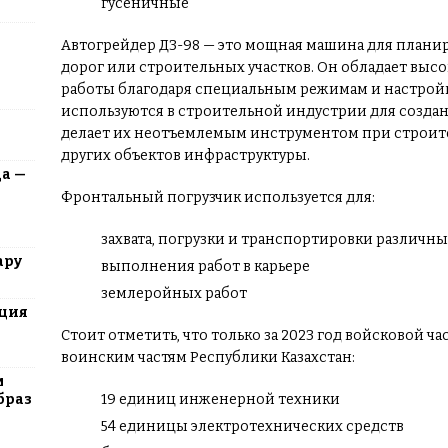
гусеничные
Автогрейдер ДЗ-98 — это мощная машина для плани
дорог или строительных участков. Он обладает выс
работы благодаря специальным режимам и настрой
используются в строительной индустрии для создан
делает их неотъемлемым инструментом при строите
других объектов инфраструктуры.
да —
Фронтальный погрузчик используется для:
захвата, погрузки и транспортировки различн
ару
выполнения работ в карьере
землеройных работ
юция
Стоит отметить, что только за 2023 год войсковой ч
воинским частям Республики Казахстан:
м
19 единиц инженерной техники
браз
54 единицы электротехнических средств