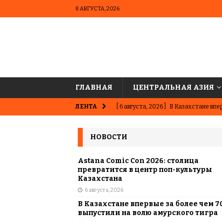
8 АВГУСТА, 2026
ГЛАВНАЯ
ЦЕНТРАЛЬНАЯ АЗИЯ
ЛЕНТА
[ 6 августа, 2026 ]
В Казахстане впер
ВЫБОР РЕДАКЦИИ
НОВОСТИ
[ 5 августа, 2026 ]
Казахстанские ю
матче в Алматы
ВЫБОР РЕДАК
Astana Comic Con 2026: столица
превратится в центр поп-культуры
[ 31 июля, 2026 ]
Опаснее сахара? Чт
Казахстана
6 августа, 2026
подсластителях
ЦЕНТРАЛЬНАЯ 
В Казахстане впервые за более чем 7
[ 31 июля, 2026 ]
Астана vs Алматы: 
выпустили на волю амурского тигра