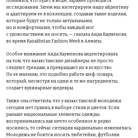
понимать, что будет в моде, заранее проводить
исследования. Затем мы интегрируем нашу айдентику
и адаптируем ее в коллекции, создавая такие изделия,
которые будут не только актуальными,
но и комфортными, чтобы каждый мог
с удовольствием их носить, — сказала Аида Кауменова
во время Kazakhstan Fashion Week в Алматы.
Особое внимание Аида Кауменова акцентировала
на том, что казахстанские дизайнеры не просто
следуют трендам, а превращают их в искусство.
По ее мнению, это подобно работе шеф-повара,
который, несмотря на одни и те же ингредиенты,
создает кулинарные шедевры.
Также она отметила, что у казахстанской молодежи
сегодня нет границ в выборе стиля и цветов. Если
раньше национальные элементы одежды
воспринимались как нечто особенное и редко
носились, то сейчас ситуация кардинально изменилась.
Молодежь не боится носить тюбетейки, футболки