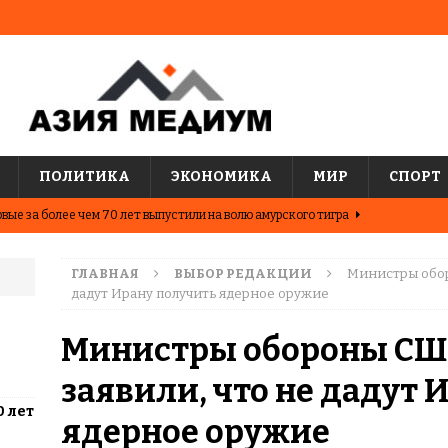
ПОЛИТИКА
ЭКОНОМИКА
МИР
СПОРТ
вые за более чем 70 лет выпустили на волю амурского тигра
ГЛАВНАЯ
ВЫБОР РЕДАКЦИИ
Министры обор
ные шахматисты победили сборную мира на международном
дадут Ирану получить ядерное оружие
ЦИИ
Министры обороны СШ
о показывают последние исследования о популярных
заявили, что не дадут 
АЗИЯ
0 лет
два города Казахстана. Где жить выгоднее?
ЦЕНТРАЛЬНАЯ
ядерное оружие