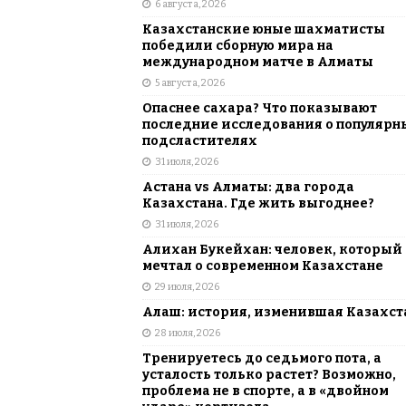
6 августа, 2026
АЗИЯ
Казахстанские юные шахматисты
[ 6 августа, 2026 ]
Astana Comic Con 
победили сборную мира на
международном матче в Алматы
КАЗАХСТАН
5 августа, 2026
Опаснее сахара? Что показывают
последние исследования о популярн
подсластителях
31 июля, 2026
Астана vs Алматы: два города
Казахстана. Где жить выгоднее?
31 июля, 2026
Алихан Букейхан: человек, который
мечтал о современном Казахстане
29 июля, 2026
Алаш: история, изменившая Казахст
28 июля, 2026
Тренируетесь до седьмого пота, а
усталость только растет? Возможно,
проблема не в спорте, а в «двойном