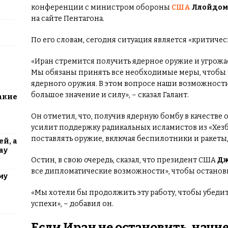
конференции с министром обороны
США
Ллойдом
на сайте Пентагона.
По его словам, сегодня ситуация является «критиче
«Иран стремится получить ядерное оружие и угрожае
Мы обязаны принять все необходимые меры, чтобы
ядерного оружия. В этом вопросе наши возможност
большое значение и силу», – сказал Галант.
акие
Он отметил, что, получив ядерную бомбу в качестве
усилит поддержку радикальных исламистов из «Хез
поставлять оружие, включая беспилотники и ракеты
й, а
ау
Остин, в свою очередь, сказал, что президент США
Дж
все дипломатические возможности», чтобы останов
му
«Мы хотели бы продолжить эту работу, чтобы убеди
успехи», – добавил он.
Если Иран не остановить, начн