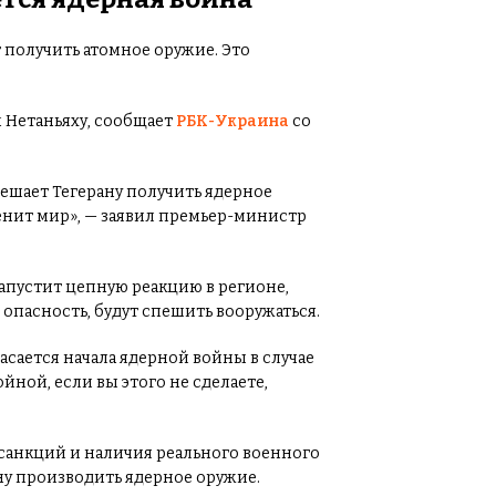
т получить атомное оружие. Это
 Нетаньяху, сообщает
РБК-Украина
со
мешает Тегерану получить ядерное
менит мир», — заявил премьер-министр
запустит цепную реакцию в регионе,
опасность, будут спешить вооружаться.
асается начала ядерной войны в случае
йной, если вы этого не сделаете,
санкций и наличия реального военного
у производить ядерное оружие.