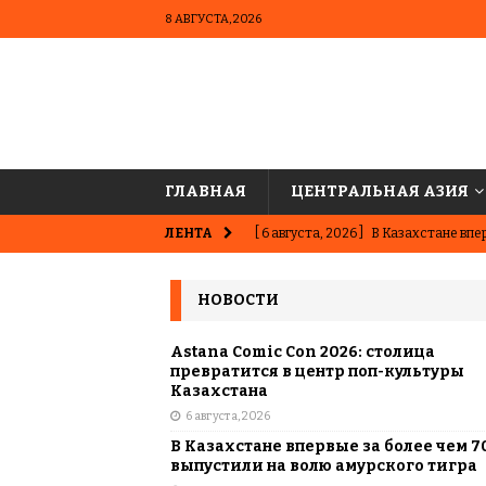
8 АВГУСТА, 2026
ГЛАВНАЯ
ЦЕНТРАЛЬНАЯ АЗИЯ
ЛЕНТА
[ 6 августа, 2026 ]
В Казахстане впер
ВЫБОР РЕДАКЦИИ
НОВОСТИ
[ 5 августа, 2026 ]
Казахстанские ю
матче в Алматы
ВЫБОР РЕДАК
Astana Comic Con 2026: столица
превратится в центр поп-культуры
[ 31 июля, 2026 ]
Опаснее сахара? Чт
Казахстана
6 августа, 2026
подсластителях
ЦЕНТРАЛЬНАЯ 
В Казахстане впервые за более чем 7
[ 31 июля, 2026 ]
Астана vs Алматы: 
выпустили на волю амурского тигра