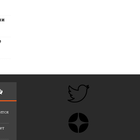
ли
е
ится
лет