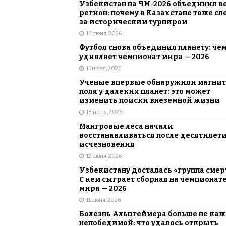
Узбекистан на ЧМ-2026 объединил в
регион: почему в Казахстане тоже сл
за историческим турниром
16 июня, 2026
Футбол снова объединил планету: че
удивляет чемпионат мира — 2026
15 июня, 2026
Ученые впервые обнаружили магни
поля у далеких планет: это может
изменить поиски внеземной жизни
13 июня, 2026
Мангровые леса начали
восстанавливаться после десятилет
исчезновения
12 июня, 2026
Узбекистану досталась «группа смер
С кем сыграет сборная на чемпионат
мира — 2026
11 июня, 2026
Болезнь Альцгеймера больше не каж
непобедимой: что удалось открыть