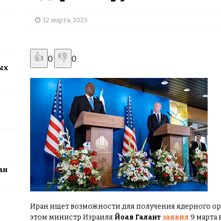
2026: столица превратится в центр поп-культуры Казахстана
12 марта, 2023
👍
👎
0
0
ых
ан
Иран ищет возможности для получения ядерного ору
этом министр Израиля
Йоав Галант
заявил
9 марта 