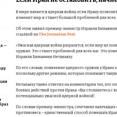
В мире начнется ядерная война, если Ирану позволя
изменит мир и станет большой проблемой для всех.
Об этом заявил премьер-министр Израиля Биньямин
ссылкой на
The Jerusalem Post
.
«Ужасная ядерная война разразится, если мир не по
да —
оружие. Это станет проблемой для всех нас. Это из
Израиля Биньямин Нетаньяху.
По его словам, появление ядерного оружия у Ирана 
ару
поскольку другие режимы, которые понимают такую 
юция
Нетаньяху также ответил на комментарии тех, кто оп
боевых действий против Ирана: «Вы столкнетесь с во
потенциально ужасной ядерной войной”.
м
браз
По словам премьер-министра, сочетание калечащих 
противовеса – единственный способ помешать Иран