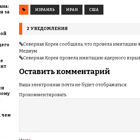
ана:
ИЗРАИЛЬ
ИРАН
США
и за
2 УВЕДОМЛЕНИЯ
вой
Северная Корея сообщила, что провела имитацию я
щего
Медиум
Северная Корея провела имитацию ядерного взры
ие
оит
Оставить комментарий
Ваша электронная почта не будет отображаться.
ли
вому
Прокомментировать
 чем