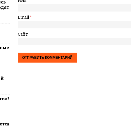
Имя
*
есь
едят
Email
*
м
Сайт
тные
ий
ти»?
е
ется