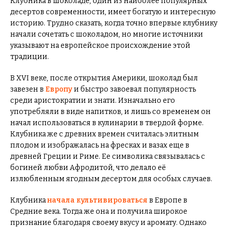
Клубника в шоколаде, один из наиболее популярных
десертов современности, имеет богатую и интересную
историю. Трудно сказать, когда точно впервые клубнику
начали сочетать с шоколадом, но многие источники
указывают на европейское происхождение этой
традиции.
В XVI веке, после открытия Америки, шоколад был
завезен в
Европу
и быстро завоевал популярность
среди аристократии и знати. Изначально его
употребляли в виде напитков, и лишь со временем он
начал использоваться в кулинарии в твердой форме.
Клубника же с древних времен считалась элитным
плодом и изображалась на фресках и вазах еще в
древней Греции и Риме. Ее символика связывалась с
богиней любви Афродитой, что делало её
излюбленным ягодным десертом для особых случаев.
Клубника
начала культивироваться
в Европе в
Средние века. Тогда же она и получила широкое
признание благодаря своему вкусу и аромату. Однако