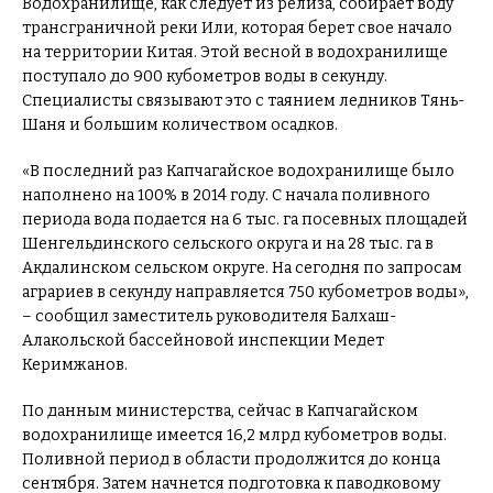
Водохранилище, как следует из релиза, собирает воду
трансграничной реки Или, которая берет свое начало
на территории Китая. Этой весной в водохранилище
поступало до 900 кубометров воды в секунду.
Специалисты связывают это с таянием ледников Тянь-
Шаня и большим количеством осадков.
«В последний раз Капчагайское водохранилище было
наполнено на 100% в 2014 году. С начала поливного
периода вода подается на 6 тыс. га посевных площадей
Шенгельдинского сельского округа и на 28 тыс. га в
Акдалинском сельском округе. На сегодня по запросам
аграриев в секунду направляется 750 кубометров воды»,
– сообщил заместитель руководителя Балхаш-
Алакольской бассейновой инспекции Медет
Керимжанов.
По данным министерства, сейчас в Капчагайском
водохранилище имеется 16,2 млрд кубометров воды.
Поливной период в области продолжится до конца
сентября. Затем начнется подготовка к паводковому