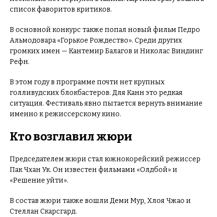
список фаворитов критиков.
В основной конкурс также попал новый фильм Педро
Альмодовара «Горькое Рождество». Среди других
громких имен — Кантемир Балагов и Николас Виндинг
Рефн.
В этом году в программе почти нет крупных
голливудских блокбастеров. Для Канн это редкая
ситуация. Фестиваль явно пытается вернуть внимание
именно к режиссерскому кино.
Кто возглавил жюри
Председателем жюри стал южнокорейский режиссер
Пак Чхан Ук. Он известен фильмами «Олдбой» и
«Решение уйти».
В состав жюри также вошли Деми Мур, Хлоя Чжао и
Стеллан Скарсгард.