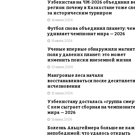
Узбекистан на ЧМ-2026 объединил в
регион: почему в Казахстане тоже сл
за историческим турниром
16 июня, 2026
Футбол снова объединил планету: че
удивляет чемпионат мира — 2026
15 июня, 2026
Ученые впервые обнаружили магни
поля у далеких планет: это может
изменить поиски внеземной жизни
13 июня, 2026
Мангровые леса начали
восстанавливаться после десятилет
исчезновения
12 июня, 2026
Узбекистану досталась «группа смер
С кем сыграет сборная на чемпионат
мира — 2026
11 июня, 2026
Болезнь Альцгеймера больше не каж
непобедимой: что удалось открыть