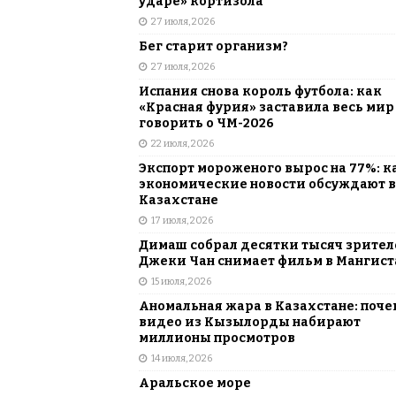
ударе» кортизола
27 июля, 2026
Бег старит организм?
27 июля, 2026
Испания снова король футбола: как
«Красная фурия» заставила весь мир
говорить о ЧМ-2026
22 июля, 2026
Экспорт мороженого вырос на 77%: к
экономические новости обсуждают в
Казахстане
17 июля, 2026
Димаш собрал десятки тысяч зрителе
Джеки Чан снимает фильм в Мангист
15 июля, 2026
Аномальная жара в Казахстане: поче
видео из Кызылорды набирают
миллионы просмотров
14 июля, 2026
Аральское море