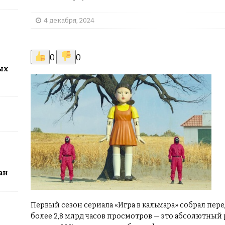
2026: столица превратится в центр поп-культуры Казахстана
4 декабря, 2024
0
0
ых
ан
Первый сезон сериала «Игра в кальмара» собрал пер
более 2,8 млрд часов просмотров — это абсолютный 