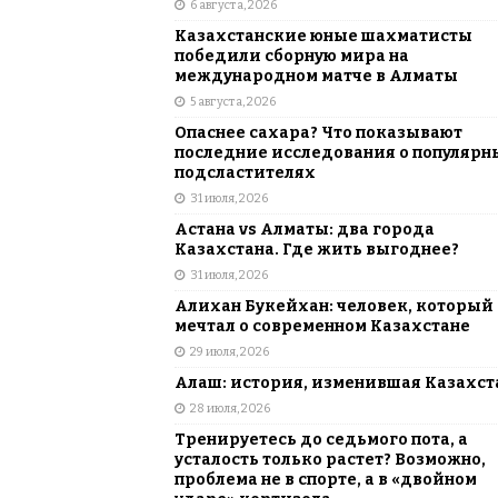
6 августа, 2026
АЗИЯ
Казахстанские юные шахматисты
[ 6 августа, 2026 ]
Astana Comic Con 
победили сборную мира на
международном матче в Алматы
КАЗАХСТАН
5 августа, 2026
Опаснее сахара? Что показывают
последние исследования о популярн
подсластителях
31 июля, 2026
Астана vs Алматы: два города
Казахстана. Где жить выгоднее?
31 июля, 2026
Алихан Букейхан: человек, который
мечтал о современном Казахстане
29 июля, 2026
Алаш: история, изменившая Казахст
28 июля, 2026
Тренируетесь до седьмого пота, а
усталость только растет? Возможно,
проблема не в спорте, а в «двойном