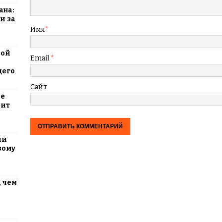
ана:
и за
Имя
*
вой
Email
*
щего
Сайт
ие
оит
ли
вому
 чем