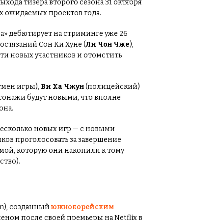
ыхода тизера второго сезона 31 октября
ых ожидаемых проектов года.
ра» дебютирует на стриминге уже 26
остязаний Сон Ки Хуне (
Ли Чон Чже
),
сти новых участников и отомстить
мен игры),
Ви Ха Чжун
(полицейский)
сонажи будут новыми, что вполне
она.
несколько новых игр — с новыми
ков проголосовать за завершение
ммой, которую они накопили к тому
ство).
im), созданный
южнокорейским
ном после своей премьеры на Netflix в