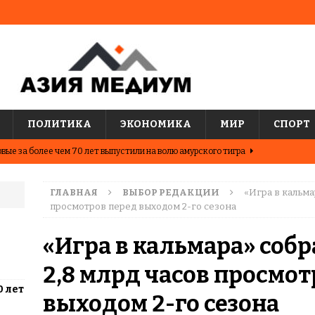
ПОЛИТИКА
ЭКОНОМИКА
МИР
СПОРТ
вые за более чем 70 лет выпустили на волю амурского тигра
ГЛАВНАЯ
ВЫБОР РЕДАКЦИИ
«Игра в кальма
ные шахматисты победили сборную мира на международном
просмотров перед выходом 2-го сезона
ЦИИ
«Игра в кальмара» соб
о показывают последние исследования о популярных
2,8 млрд часов просмот
АЗИЯ
0 лет
два города Казахстана. Где жить выгоднее?
ЦЕНТРАЛЬНАЯ
выходом 2-го сезона