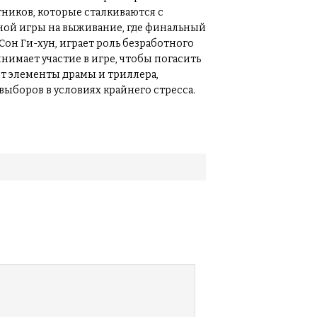
стников, которые сталкиваются с
ной игры на выживание, где финальный
 Сон Ги-хун, играет роль безработного
мает участие в игре, чтобы погасить
ет элементы драмы и триллера,
ыборов в условиях крайнего стресса.