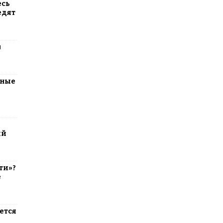
есь
едят
м
тные
ий
ти»?
е
ется