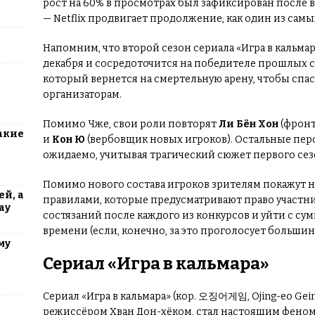
рост на 60% в просмотрах был зафиксирован после в
— Netflix продвигает продолжение, как один из сам
Напомним, что второй сезон сериала «Игра в кальма
декабря и сосредоточится на победителе прошлых с
который вернется на смертельную арену, чтобы спа
организаторам.
Помимо Чже, свои роли повторят
Ли Бён Хон
(фронт
акие
и
Кон Ю
(вербовщик новых игроков). Остальные пер
ожидаемо, учитывая трагический сюжет первого сез
Помимо нового состава игроков зрителям покажут 
й, а
правилами, которые предусматривают право участни
ау
состязаний после каждого из конкурсов и уйти с су
времени (если, конечно, за это проголосует большин
му
Сериал «Игра в кальмара»
Сериал «Игра в кальмара» (кор. 오징어게임, Ojing-eo Ge
режиссёром Хван Дон-хёком, стал настоящим феноме