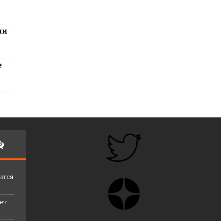
ли
е
ится
лет