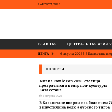
9 АВГУСТА, 2026
ГЛАВНАЯ
ЦЕНТРАЛЬНАЯ АЗИЯ
ЛЕНТА
[ 6 августа, 2026 ]
В Казахстане впер
ВЫБОР РЕДАКЦИИ
НОВОСТИ
[ 5 августа, 2026 ]
Казахстанские ю
матче в Алматы
ВЫБОР РЕДАК
Astana Comic Con 2026: столица
превратится в центр поп-культуры
[ 31 июля, 2026 ]
Опаснее сахара? Чт
Казахстана
6 августа, 2026
подсластителях
ЦЕНТРАЛЬНАЯ 
В Казахстане впервые за более чем 7
[ 31 июля, 2026 ]
Астана vs Алматы: 
выпустили на волю амурского тигра