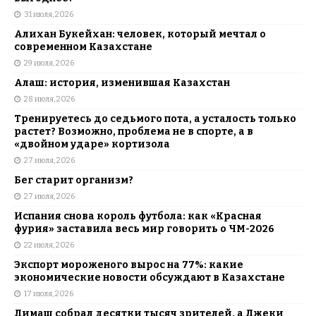
31 июля, 2026
Алихан Букейхан: человек, который мечтал о
современном Казахстане
29 июля, 2026
Алаш: история, изменившая Казахстан
28 июля, 2026
Тренируетесь до седьмого пота, а усталость только
растет? Возможно, проблема не в спорте, а в
«двойном ударе» кортизола
27 июля, 2026
Бег старит организм?
27 июля, 2026
Испания снова король футбола: как «Красная
фурия» заставила весь мир говорить о ЧМ-2026
22 июля, 2026
Экспорт мороженого вырос на 77%: какие
экономические новости обсуждают в Казахстане
17 июля, 2026
Димаш собрал десятки тысяч зрителей, а Джеки