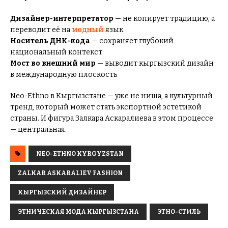
Дизайнер-интерпретатор
— не копирует традицию, а
переводит её на
модный
язык
Носитель ДНК-кода
— сохраняет глубокий
национальный контекст
Мост во внешний мир
— выводит кыргызский дизайн
в международную плоскость
Neo-Ethno в Кыргызстане — уже не ниша, а культурный
тренд, который может стать экспортной эстетикой
страны. И фигура Залкара Аскаралиева в этом процессе
— центральная.
NEO-ETHNO KYRGYZSTAN
ZALKAR ASKARALIEV FASHION
КЫРГЫЗСКИЙ ДИЗАЙНЕР
ЭТНИЧЕСКАЯ МОДА КЫРГЫЗСТАНА
ЭТНО-СТИЛЬ