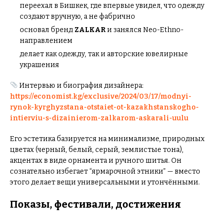
переехал в Бишкек, где впервые увидел, что одежду
создают вручную, а не фабрично
основал бренд
ZALKAR
и занялся Neo-Ethno-
направлением
делает как одежду, так и авторские ювелирные
украшения
Интервью и биография дизайнера:
https://economist.kg/exclusive/2024/03/17/modnyi-
rynok-kyrghyzstana-otstaiet-ot-kazakhstanskogho-
intierviu-s-dizainierom-zalkarom-askarali-uulu
Его эстетика базируется на минимализме, природных
цветах (черный, белый, серый, землистые тона),
акцентах в виде орнамента и ручного шитья. Он
сознательно избегает “ярмарочной этники” — вместо
этого делает вещи универсальными и утончёнными.
Показы, фестивали, достижения