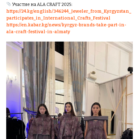
Участие на ALA CRAFT 2025:
https://24.kg/english/346244_Jeweler_from_Kyrgyzstan_
participates_in_International_Crafts_Festival
https://en.kabar.kg/news/kyrgyz-brands-take-part-in-
ala-craft-festival-in-almaty