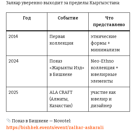
Залкар уверенно выходит за пределы Кыргызстана:
Год
Событие
Что
представлено
2014
Первая
этнические
коллекция
формы +
минимализм
2024
Показ
Neo-Ethno
«Жарыкты Издөө»
коллекция +
в Бишкеке
ювелирные
элементы
2025
ALA CRAFT
участие как
(Алматы,
ювелир и
Казахстан)
дизайнер
Показ в Бишкеке — Novotel:
https://bishkek.events/event/zalkar-askarali