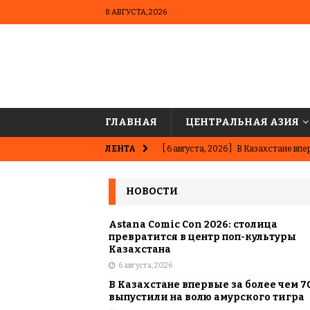
8 АВГУСТА, 2026
ГЛАВНАЯ
ЦЕНТРАЛЬНАЯ АЗИЯ
ЛЕНТА
[ 6 августа, 2026 ]
В Казахстане впер
ВЫБОР РЕДАКЦИИ
НОВОСТИ
[ 5 августа, 2026 ]
Казахстанские ю
матче в Алматы
ВЫБОР РЕДАК
Astana Comic Con 2026: столица
превратится в центр поп-культуры
[ 31 июля, 2026 ]
Опаснее сахара? Чт
Казахстана
6 августа, 2026
подсластителях
ЦЕНТРАЛЬНАЯ 
В Казахстане впервые за более чем 7
[ 31 июля, 2026 ]
Астана vs Алматы: 
выпустили на волю амурского тигра