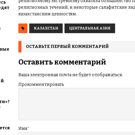
религиозному экстремизму охватила большинство 
есь
религиозных течений, и некоторые салафитские ли
едят
казахстанским ценностям.
м
КАЗАХСТАН
ЦЕНТРАЛЬНАЯ АЗИЯ
ОСТАВЬТЕ ПЕРВЫЙ КОММЕНТАРИЙ
тные
Оставить комментарий
Ваша электронная почта не будет отображаться.
ий
Прокомментировать
ти»?
е
ется
Имя
*