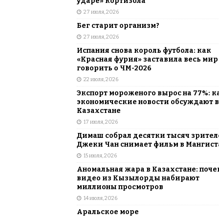
ударе» кортизола
27 июля, 2026
Бег старит организм?
27 июля, 2026
Испания снова король футбола: как
«Красная фурия» заставила весь мир
говорить о ЧМ-2026
22 июля, 2026
Экспорт мороженого вырос на 77%: к
экономические новости обсуждают в
Казахстане
17 июля, 2026
Димаш собрал десятки тысяч зрителе
Джеки Чан снимает фильм в Мангист
15 июля, 2026
Аномальная жара в Казахстане: поче
видео из Кызылорды набирают
миллионы просмотров
14 июля, 2026
Аральское море