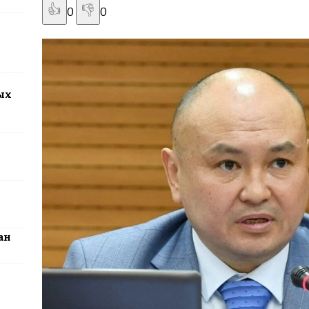
👍
👎
0
0
2026: столица превратится в центр поп-культуры Казахстана
ых
ан