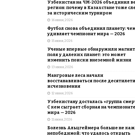
Узбекистан на ЧМ-2026 объединил в
регион: почему в Казахстане тоже сл
за историческим турниром
16 июня, 2026
Футбол снова объединил планету: че
удивляет чемпионат мира — 2026
15 июня, 2026
Ученые впервые обнаружили магни
поля у далеких планет: это может
изменить поиски внеземной жизни
13 июня, 2026
Мангровые леса начали
восстанавливаться после десятилет
исчезновения
12 июня, 2026
Узбекистану досталась «группа смер
С кем сыграет сборная на чемпионат
мира — 2026
11 июня, 2026
Болезнь Альцгеймера больше не каж
непобедимой: что удалось открыть