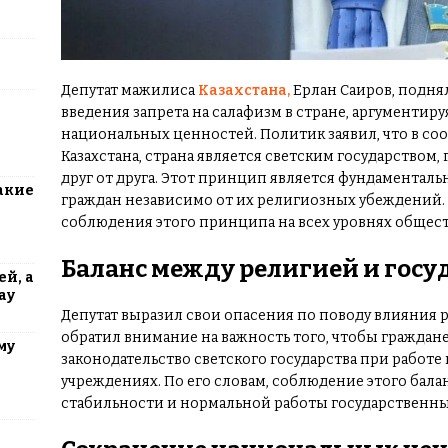
Депутат мажилиса
Казахстана,
Ерлан Саиров, подня
введения запрета на салафизм в стране, аргументиру
национальных ценностей. Политик заявил, что в со
Казахстана, страна является светским государством,
друг от друга. Этот принцип является фундаменталь
акие
граждан независимо от их религиозных убеждений.
соблюдения этого принципа на всех уровнях общест
Баланс между религией и госу
й, а
ау
Депутат выразил свои опасения по поводу влияния 
обратил внимание на важность того, чтобы граждан
му
законодательство светского государства при работе 
учреждениях. По его словам, соблюдение этого бал
стабильности и нормальной работы государственны