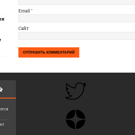
Email
*
ли
Сайт
е
ится
лет