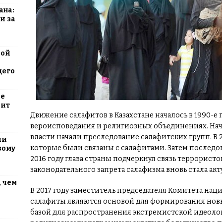
ана:
и за
вой
щего
ие
оит
Движение салафитов в Казахстане началось в 1990-е 
вероисповедания и религиозных объединениях. Начин
власти начали преследование салафитских групп. В 
ли
которые были связаны с салафитами. Затем последо
вому
2016 году глава страны подчеркнул связь террористо
законодательного запрета салафизма вновь стала акт
 чем
В 2017 году заместитель председателя Комитета нац
салафиты являются основой для формирования нов
базой для распространения экстремистской идеол