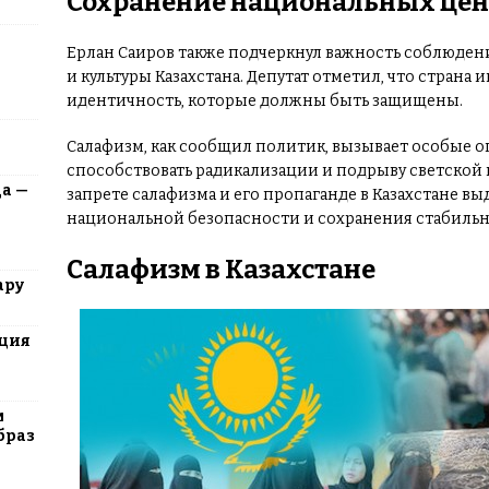
Сохранение национальных цен
Ерлан Саиров также подчеркнул важность соблюден
и культуры Казахстана. Депутат отметил, что страна
идентичность, которые должны быть защищены.
Салафизм, как сообщил политик, вызывает особые оп
способствовать радикализации и подрыву светской м
да —
запрете салафизма и его пропаганде в Казахстане в
национальной безопасности и сохранения стабильно
Салафизм в Казахстане
ару
юция
м
браз