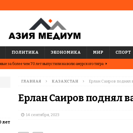
ПОЛИТИКА
ЭКОНОМИКА
МИР
СПОРТ
вые за более чем 70 лет выпустили на волю амурского тигра
ГЛАВНАЯ
КАЗАХСТАН
Ерлан Саиров поднял
ные шахматисты победили сборную мира на международном
ЦИИ
Ерлан Саиров поднял 
о показывают последние исследования о популярных
АЗИЯ
14 сентября, 2023
0 лет
два города Казахстана. Где жить выгоднее?
ЦЕНТРАЛЬНАЯ