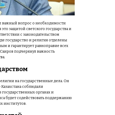
л важный вопрос о необходимости
я это защитой светского государства и
ответствии с законодательством
 где государство и религия отделены
ным и гарантирует равноправие всех
 Саиров подчеркнул важность
ва.
дарством
религии на государственные дела. Он
е Казахстана соблюдали
в государственных органах и
анса будет содействовать поддержанию
х институтов.