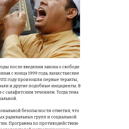
годы после введения закона о свободе
ая с конца 1999 года, казахстанские
2011 году произошли первые теракты,
вали и другие подобные инциденты. В
в с салафитским течением. Тогда тема
уальной.
иональной безопасности отметил, что
ых радикальных групп и социальной
огии. Программа по противодействию