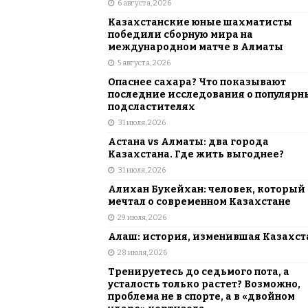
6 августа, 2026
АЗИЯ
Казахстанские юные шахматисты
[ 6 августа, 2026 ]
Astana Comic Con 
победили сборную мира на
международном матче в Алматы
КАЗАХСТАН
5 августа, 2026
Опаснее сахара? Что показывают
последние исследования о популярн
подсластителях
31 июля, 2026
Астана vs Алматы: два города
Казахстана. Где жить выгоднее?
31 июля, 2026
Алихан Букейхан: человек, который
мечтал о современном Казахстане
29 июля, 2026
Алаш: история, изменившая Казахст
28 июля, 2026
Тренируетесь до седьмого пота, а
усталость только растет? Возможно,
проблема не в спорте, а в «двойном