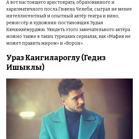
А вот настоящего аристократа, образованного и
харизматичного посла Гювена Челеби, сыграл не менее
интеллигентный и опытный актёр театра и кино,
режиссёр и художник-постановщик Эрдал
Кючюккёмурджю. Увидеть этого замечательного актёра
можно также в таких турецких сериалах, как «Мафия не
может править миром» и «Ворон».
Ураз Каигилароглу (Гедиз
Ишыклы)