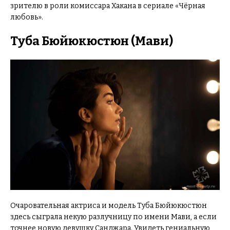
зрителю в роли комиссара Хакана в сериале «Чёрная
любовь».
Туба Бюйюкюстюн (Мави)
Очаровательная актриса и модель Туба Бюйюкюстюн
здесь сыграла некую разлучницу по имени Мави, а если
точнее новую девушку Санджара. Увидеть гениальную