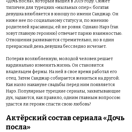
«Дочь посла», который вышел в 2019 году. Сюжет
типичен для турецких «мыльных опер»: богатая
девушка влюбляется в юношу по имени Санджар. Он
ниже нее по социальному статусу и, по мнению
родителей красавицы, ей не ровня. Однако Нарэ (так
зовут главную героиню) отвечает парню взаимностью.
Отношения развиваются стремительно, но в один
прекрасный день девушка бесследно исчезает.
Потеряв возлюбленную, молодой человек решает
кардинально изменить жизнь. Он становится
владельцем фермы. На ней в свое время работал его
отец. Затем Санджар собирается жениться на другой.
Как назло накануне свадьбы перед ним появляется
Нарэ. Популярные турецкие сериалы, захватывающие
дух, задаются, как правило, одним главным вопросом:
удастся ли героям спасти свою любовь?
Актёрский состав сериала «Дочь
посла»