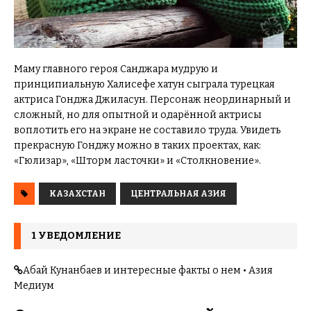
Маму главного героя Санджара мудрую и
принципиальную Халисефе хатун сыграла турецкая
актриса Гонджа Джиласун. Персонаж неординарный и
сложный, но для опытной и одарённой актрисы
воплотить его на экране не составило труда. Увидеть
прекрасную Гонджу можно в таких проектах, как:
«Гюлизар», «Шторм ласточки» и «Столкновение».
КАЗАХСТАН
ЦЕНТРАЛЬНАЯ АЗИЯ
1 УВЕДОМЛЕНИЕ
Абай Кунанбаев и интересные факты о нем • Азия
Медиум