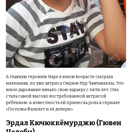
А главную героиню Наре в юном возрасте сыграла
маленькая, но уже актриса Омрюм Нур Чамчакаллы. Это
юное дарование начало свою карьеру с пяти лет. Она
стала самой высоко востребованной актрисой
ребёнком. А известность ей принесла роль в сериале
«Госпожа Фазилет и её дочери».
Эрдал Кючюккёмурджю (Гювен