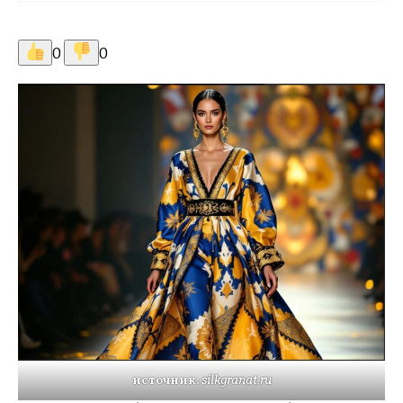
0
0
источник:
silkgranat.ru