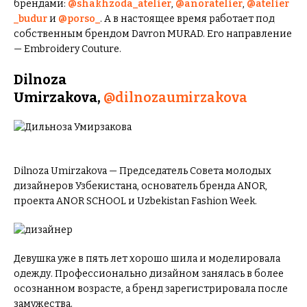
брендами:
@shakhzoda_atelier
,
@anoratelier
,
@atelier
_budur
и
@porso_
. А в настоящее время работает под
собственным брендом Davron MURAD. Его направление
— Embroidery Couture.
Dilnoza
Umirzakova,
@dilnozaumirzakova
Dilnoza Umirzakova — Председатель Совета молодых
дизайнеров Узбекистана, основатель бренда ANOR,
проекта ANOR SCHOOL и Uzbekistan Fashion Week.
Девушка уже в пять лет хорошо шила и моделировала
одежду. Профессионально дизайном занялась в более
осознанном возрасте, а бренд зарегистрировала после
замужества.