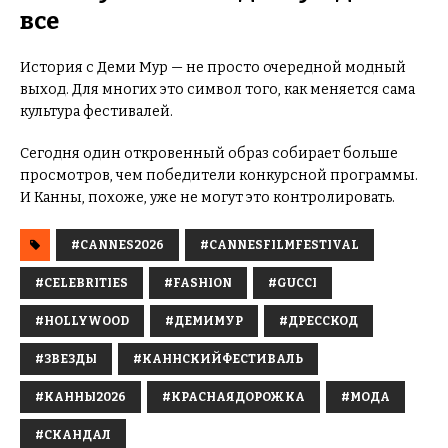
все
История с Деми Мур — не просто очередной модный
выход. Для многих это символ того, как меняется сама
культура фестивалей.
Сегодня один откровенный образ собирает больше
просмотров, чем победители конкурсной программы.
И Канны, похоже, уже не могут это контролировать.
#CANNES2026
#CANNESFILMFESTIVAL
#CELEBRITIES
#FASHION
#GUCCI
#HOLLYWOOD
#ДЕМИМУР
#ДРЕССКОД
#ЗВЕЗДЫ
#КАННСКИЙФЕСТИВАЛЬ
#КАННЫ2026
#КРАСНАЯДОРОЖКА
#МОДА
#СКАНДАЛ