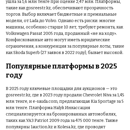
ушла за 1,6 млн тенге при оценке 2,47 млн. Платформы,
такие как gosreestr.kz, обеспечивают прозрачность
торгов. Выбор включает бюджетные и премиальные
модели, от Lada до Volvo. Однако есть риски: многие
машины, особенно старше 10 лет, требуют ремонта, как
Volkswagen Passat 2005 года, проданный «не на ходу».
Конфискованные авто могут иметь юридические
ограничения, а конкуренция за популярные лоты, такие
как Skoda Superb (27 заявок в 2022 году), бывает высокой.
Популярные платформы в 2025
году
В 2025 году ключевые площадки для аукционов — это
gosreestr.kz, где в 2023 году продали Chevrolet Niva за 1,45
млн тенге, и e-sauda.com, предлагающая Kia Sportage за 5
млн тенге. Платформа Halyk Инкассация
специализируется на бронированных автомобилях,
таких как УАЗ Patriot 2009 года за 475 000 тенге. Также
популярны 1auction.kz и Kolesa.kz, где проводят