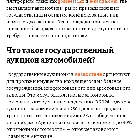
платформах, таких как
gosreestr.kz
и
e-sauda.com
, где
выставляют автомобили, ранее принадлежавшие
государственным органам, конфискованные или
изъятые у должников. Эти площадки привлекают
внимание благодаря прозрачности и доступности, но
требуют внимательной подготовки.
Что такое государственный
аукцион автомобилей?
Государственные аукционы в
Казахстане
организуют
для продажи имущества, находящегося на балансе
госучреждений, конфискованного или арестованного
за долги. Это могут быть легковые автомобили,
грузовики, автобусы или спецтехника. В 2024 году через
аукционы заключили около 250 сделок по продаже
транспорта, что составляет лишь 2% от общего числа
автопродаж. «Аукционы позволяют сэкономить до 30%
от рыночной стоимости», — отмечает экономист
Галымжан Айтказин.