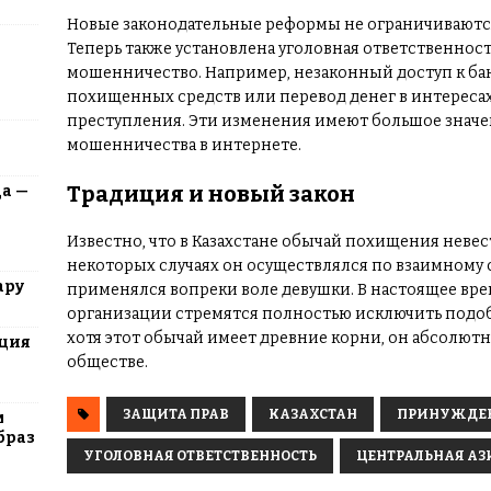
Новые законодательные реформы не ограничиваютс
Теперь также установлена уголовная ответственнос
мошенничество. Например, незаконный доступ к ба
похищенных средств или перевод денег в интересах
преступления. Эти изменения имеют большое значен
мошенничества в интернете.
Традиция и новый закон
да —
Известно, что в Казахстане обычай похищения невес
некоторых случаях он осуществлялся по взаимному 
ару
применялся вопреки воле девушки. В настоящее вр
организации стремятся полностью исключить подоб
хотя этот обычай имеет древние корни, он абсолю
юция
обществе.
ЗАЩИТА ПРАВ
КАЗАХСТАН
ПРИНУЖДЕН
м
браз
УГОЛОВНАЯ ОТВЕТСТВЕННОСТЬ
ЦЕНТРАЛЬНАЯ АЗ