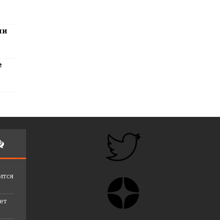
ли
е
ится
лет