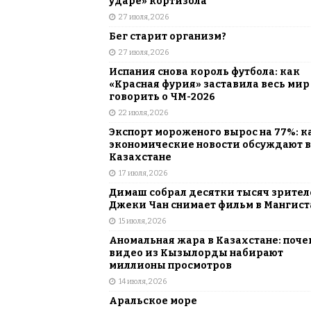
ударе» кортизола
27 июля, 2026
Бег старит организм?
27 июля, 2026
Испания снова король футбола: как
«Красная фурия» заставила весь мир
говорить о ЧМ-2026
22 июля, 2026
Экспорт мороженого вырос на 77%: к
экономические новости обсуждают в
Казахстане
17 июля, 2026
Димаш собрал десятки тысяч зрителе
Джеки Чан снимает фильм в Мангист
15 июля, 2026
Аномальная жара в Казахстане: поче
видео из Кызылорды набирают
миллионы просмотров
14 июля, 2026
Аральское море