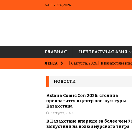
6 АВГУСТА, 2026
ГЛАВНАЯ
ЦЕНТРАЛЬНАЯ АЗИЯ
ЛЕНТА
[ 6 августа, 2026 ]
В Казахстане впер
ВЫБОР РЕДАКЦИИ
НОВОСТИ
[ 5 августа, 2026 ]
Казахстанские ю
матче в Алматы
ВЫБОР РЕДАК
Astana Comic Con 2026: столица
превратится в центр поп-культуры
[ 31 июля, 2026 ]
Опаснее сахара? Чт
Казахстана
6 августа, 2026
подсластителях
ЦЕНТРАЛЬНАЯ 
В Казахстане впервые за более чем 7
[ 31 июля, 2026 ]
Астана vs Алматы: 
выпустили на волю амурского тигра