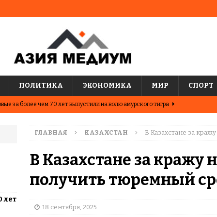
ПОЛИТИКА
ЭКОНОМИКА
МИР
СПОРТ
вые за более чем 70 лет выпустили на волю амурского тигра
ГЛАВНАЯ
КАЗАХСТАН
В Казахстане за краж
ные шахматисты победили сборную мира на международном
ЦИИ
В Казахстане за кражу
о показывают последние исследования о популярных
получить тюремный ср
АЗИЯ
0 лет
два города Казахстана. Где жить выгоднее?
ЦЕНТРАЛЬНАЯ
18 сентября, 2025