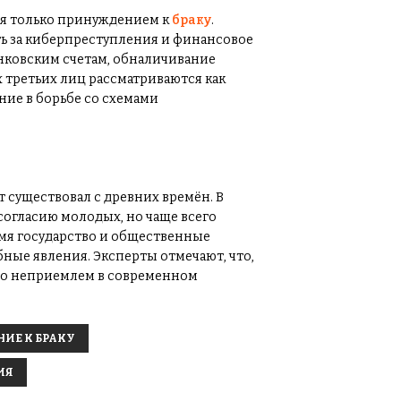
я только принуждением к
браку
.
ть за киберпреступления и финансовое
нковским счетам, обналичивание
 третьих лиц рассматриваются как
ие в борьбе со схемами
т существовал с древних времён. В
согласию молодых, но чаще всего
емя государство и общественные
ные явления. Эксперты отмечают, что,
тно неприемлем в современном
ИЕ К БРАКУ
ИЯ