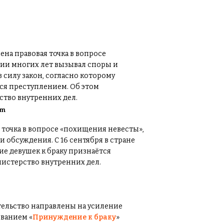
om
я точка в вопросе «похищения невесты»,
 обсуждения. С 16 сентября в стране
ие девушек к браку признаётся
истерство внутренних дел.
тельство направлены на усиление
званием «
Принуждение к браку
»