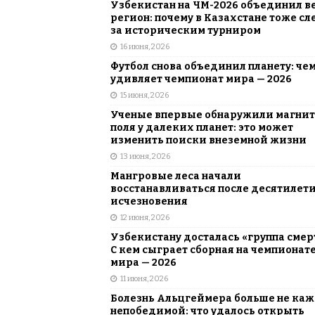
Узбекистан на ЧМ-2026 объединил в
регион: почему в Казахстане тоже сл
за историческим турниром
16 июня, 2026
Футбол снова объединил планету: че
удивляет чемпионат мира — 2026
15 июня, 2026
Ученые впервые обнаружили магни
поля у далеких планет: это может
изменить поиски внеземной жизни
13 июня, 2026
Мангровые леса начали
восстанавливаться после десятилет
исчезновения
12 июня, 2026
Узбекистану досталась «группа смер
С кем сыграет сборная на чемпионат
мира — 2026
11 июня, 2026
Болезнь Альцгеймера больше не каж
непобедимой: что удалось открыть