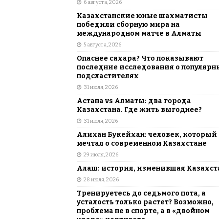
6 августа, 2026
АЗИЯ
Казахстанские юные шахматисты
[ 6 августа, 2026 ]
Astana Comic Con 
победили сборную мира на
международном матче в Алматы
КАЗАХСТАН
5 августа, 2026
Опаснее сахара? Что показывают
последние исследования о популярн
подсластителях
31 июля, 2026
Астана vs Алматы: два города
Казахстана. Где жить выгоднее?
31 июля, 2026
Алихан Букейхан: человек, который
мечтал о современном Казахстане
29 июля, 2026
Алаш: история, изменившая Казахст
28 июля, 2026
Тренируетесь до седьмого пота, а
усталость только растет? Возможно,
проблема не в спорте, а в «двойном