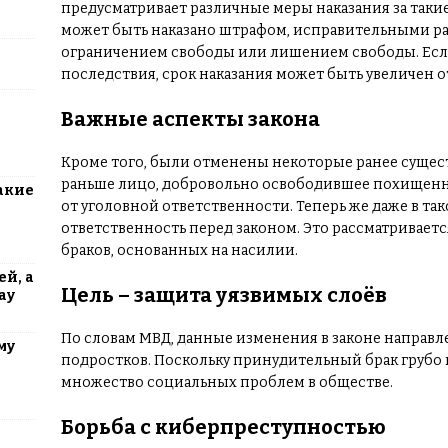
предусматривает различные меры наказания за такие
может быть наказано штрафом, исправительными р
ограничением свободы или лишением свободы. Есл
последствия, срок наказания может быть увеличен от
Важные аспекты закона
Кроме того, были отменены некоторые ранее сущес
раньше лицо, добровольно освободившее похищенн
акие
от уголовной ответственности. Теперь же даже в та
ответственность перед законом. Это рассматривает
браков, основанных на насилии.
й, а
Цель – защита уязвимых слоёв
ау
По словам МВД, данные изменения в законе направл
му
подростков. Поскольку принудительный брак грубо 
множество социальных проблем в обществе.
Борьба с киберпреступностью