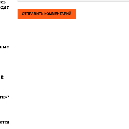
есь
едят
м
тные
ий
ти»?
е
ется