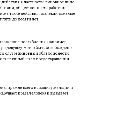
 действия. В частности, виновное лицо
аботами, общественными работами,
и же такие действия повлекли тяжёлые
 пяти до десяти лет.
твовавшие послабления. Например,
ую девушку, могло быть освобождено
ком случае виновный обязан понести
ся как важный шаг в предотвращении
ены прежде всего на защиту женщин и
нарушает права человека и вызывает