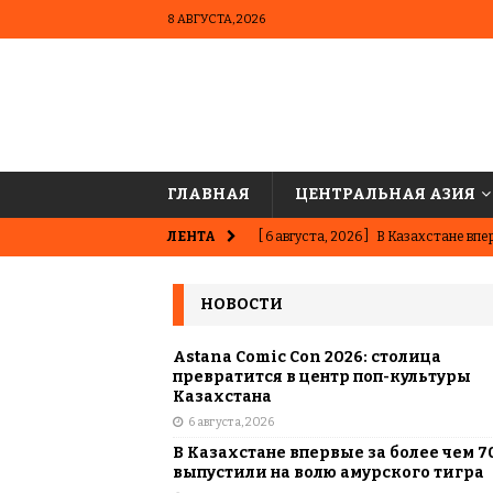
8 АВГУСТА, 2026
ГЛАВНАЯ
ЦЕНТРАЛЬНАЯ АЗИЯ
ЛЕНТА
[ 6 августа, 2026 ]
В Казахстане впер
ВЫБОР РЕДАКЦИИ
НОВОСТИ
[ 5 августа, 2026 ]
Казахстанские ю
матче в Алматы
ВЫБОР РЕДАК
Astana Comic Con 2026: столица
превратится в центр поп-культуры
[ 31 июля, 2026 ]
Опаснее сахара? Чт
Казахстана
6 августа, 2026
подсластителях
ЦЕНТРАЛЬНАЯ 
В Казахстане впервые за более чем 7
[ 31 июля, 2026 ]
Астана vs Алматы: 
выпустили на волю амурского тигра