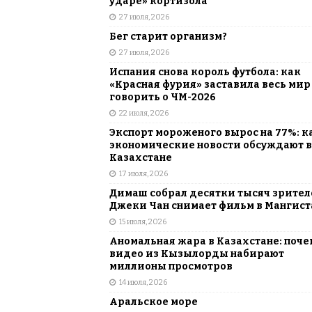
ударе» кортизола
27 июля, 2026
Бег старит организм?
27 июля, 2026
Испания снова король футбола: как
«Красная фурия» заставила весь мир
говорить о ЧМ-2026
22 июля, 2026
Экспорт мороженого вырос на 77%: к
экономические новости обсуждают в
Казахстане
17 июля, 2026
Димаш собрал десятки тысяч зрителе
Джеки Чан снимает фильм в Мангист
15 июля, 2026
Аномальная жара в Казахстане: поче
видео из Кызылорды набирают
миллионы просмотров
14 июля, 2026
Аральское море