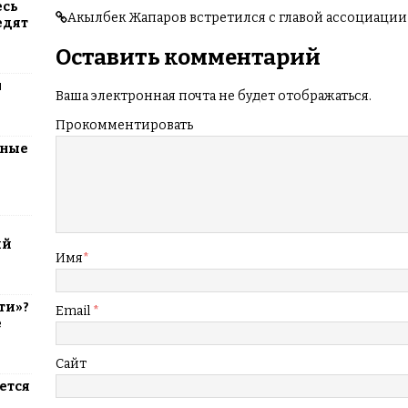
есь
Акылбек Жапаров встретился с главой ассоциации
едят
Оставить комментарий
м
Ваша электронная почта не будет отображаться.
Прокомментировать
тные
ий
Имя
*
ти»?
Email
*
е
Сайт
ется