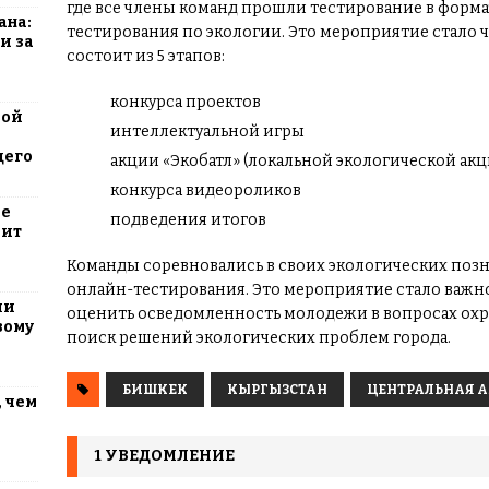
где все члены команд прошли тестирование в форм
ана:
тестирования по экологии. Это мероприятие стало ч
и за
состоит из 5 этапов:
конкурса проектов
вой
интеллектуальной игры
щего
акции «Экобатл» (локальной экологической акц
конкурса видеороликов
ие
подведения итогов
оит
Команды соревновались в своих экологических позн
онлайн-тестирования. Это мероприятие стало важно
ли
оценить осведомленность молодежи в вопросах охр
вому
поиск решений экологических проблем города.
БИШКЕК
КЫРГЫЗСТАН
ЦЕНТРАЛЬНАЯ 
 чем
1 УВЕДОМЛЕНИЕ