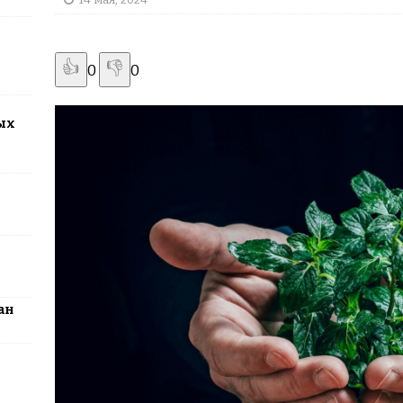
2026: столица превратится в центр поп-культуры Казахстана
👍
👎
0
0
ых
ан