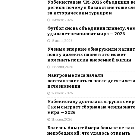
Узбекистан на ЧМ-2026 объединил в
регион: почему в Казахстане тоже сл
за историческим турниром
16 июня, 2026
Футбол снова объединил планету: че
удивляет чемпионат мира — 2026
15 июня, 2026
Ученые впервые обнаружили магни
поля у далеких планет: это может
изменить поиски внеземной жизни
13 июня, 2026
Мангровые леса начали
восстанавливаться после десятилет
исчезновения
12 июня, 2026
Узбекистану досталась «группа смер
С кем сыграет сборная на чемпионат
мира — 2026
11 июня, 2026
Болезнь Альцгеймера больше не каж
непобедимой: что удалось открыть