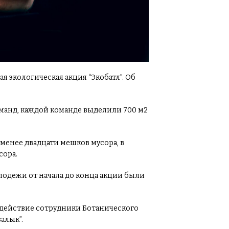
ая экологическая акция “Экобатл”. Об
оманд, каждой команде выделили 700 м2
 менее двадцати мешков мусора, в
сора.
лодежи от начала до конца акции были
содействие сотрудники Ботанического
алык”.