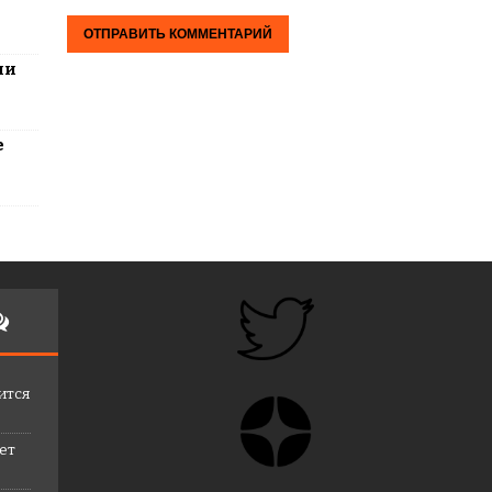
ли
е
ится
лет