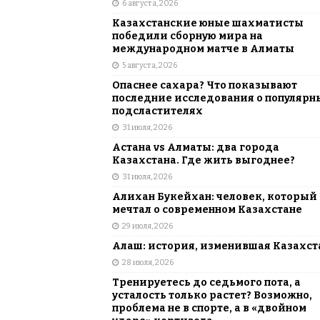
6 августа, 2026
АЗИЯ
Казахстанские юные шахматисты
[ 6 августа, 2026 ]
Astana Comic Con 
победили сборную мира на
международном матче в Алматы
КАЗАХСТАН
5 августа, 2026
Опаснее сахара? Что показывают
последние исследования о популярн
подсластителях
31 июля, 2026
Астана vs Алматы: два города
Казахстана. Где жить выгоднее?
31 июля, 2026
Алихан Букейхан: человек, который
мечтал о современном Казахстане
29 июля, 2026
Алаш: история, изменившая Казахст
28 июля, 2026
Тренируетесь до седьмого пота, а
усталость только растет? Возможно,
проблема не в спорте, а в «двойном