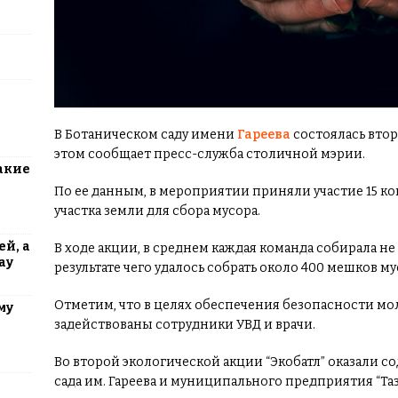
В Ботаническом саду имени
Гареева
состоялась втор
этом сообщает пресс-служба столичной мэрии.
акие
По ее данным, в мероприятии приняли участие 15 к
участка земли для сбора мусора.
й, а
В ходе акции, в среднем каждая команда собирала не
ау
результате чего удалось собрать около 400 мешков му
Отметим, что в целях обеспечения безопасности мо
му
задействованы сотрудники УВД и врачи.
Во второй экологической акции “Экобатл” оказали 
сада им. Гареева и муниципального предприятия “Таз