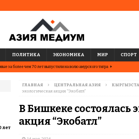
ПОЛИТИКА
ЭКОНОМИКА
МИР
СПОРТ
вые за более чем 70 лет выпустили на волю амурского тигра
ГЛАВНАЯ
ЦЕНТРАЛЬНАЯ АЗИЯ
КЫРГЫЗСТ
ные шахматисты победили сборную мира на международном
экологическая акция “Экобатл”
ЦИИ
В Бишкеке состоялась 
о показывают последние исследования о популярных
акция “Экобатл”
АЗИЯ
0 лет
два города Казахстана. Где жить выгоднее?
ЦЕНТРАЛЬНАЯ
14 мая, 2024