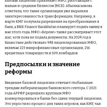
Базовая лицензия привлекает МФО, работающие с
малым и средним бизнесом (МСБ). Абылкасымова
отметила, что такие организации уже выразили
заинтересованность в трансформации. Например, в
марте KMF получила разрешение на преобразование в
банк, а BNK Finance Kazakhstan планирует подать заявку в
мае этого года. МФО «Береке» также рассматривает этот
шаг, хотя пока не подала документы. На 2024 год в
Казахстане действовало 948 лицензированных МФО,
включая 223 микрофинансовые организации, 216
кредитных товариществ и 509 ломбардов.
Предпосылки и значение
реформы
Введение базовой лицензии отвечает глобальным
трендам либерализации банковского сектора. С 2021
года АРРФР разрешило крупным МФО
конвертироваться в банки без сдачи текущей лицензии.
Это упростило процесс для таких игроков, как KMF, чьи