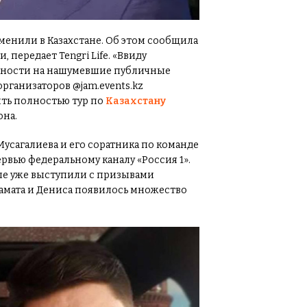
енили в Казахстане. Об этом сообщила
 передает Tengri Life. «Ввиду
нности на нашумевшие публичные
рганизаторов @jam.events.kz
ить полностью тур по
Казахстану
она.
Мусагалиева и его соратника по команде
рвью федеральному каналу «Россия 1».
ые уже выступили с призывами
замата и Дениса появилось множество