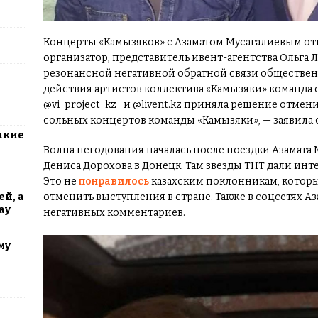
Концерты «Камызяков» с Азаматом Мусагалиевым отм
организатор, представитель ивент-агентства Ольга Ли,
резонансной негативной обратной связи обществе
действия артистов коллектива «Камызяки» команда о
@vi_project_kz_ и @livent.kz приняла решение отмен
сольных концертов команды «Камызяки», — заявила 
акие
Волна негодования началась после поездки Азамата 
Дениса Дорохова в Донецк. Там звезды ТНТ дали инте
Это не
понравилось
казахским поклонникам, котор
й, а
отменить выступления в стране. Также в соцсетях А
ау
негативных комментариев.
му