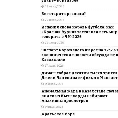
ударе» кортизола
27 июля, 2026
Бег старит организм?
27 июля, 2026
Испания снова король футбола: как
«Красная фурия» заставила весь мир
говорить о ЧМ-2026
22 июля, 2026
Экспорт мороженого вырос на 77%: к
экономические новости обсуждают в
Казахстане
17 июля, 2026
Димаш собрал десятки тысяч зрителе
Джеки Чан снимает фильм в Мангист
15 июля, 2026
Аномальная жара в Казахстане: поче
видео из Кызылорды набирают
миллионы просмотров
14 июля, 2026
Аральское море