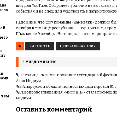
ана:
шоу для YouTube. Оба ранее публично не высказыва
и за
событиях и не спешили участвовать в патриотически
Напомним, что шоу команды «Камызяки» должно было
октября в столице республики — Нур-Султане, а гро
вой
Шымкенте 9 октября. Но теперь все эти мероприяти
щего
КАЗАХСТАН
ЦЕНТРАЛЬНАЯ АЗИЯ
ие
оит
3 УВЕДОМЛЕНИЯ
ли
В столице РК вновь проходит легендарный фестивал
вому
Азия Медиум
В Атырауской области полностью адаптирован 81 
Самопровозглашенная «мисс ДНР» стала посмешищем
 чем
Медиум
Оставить комментарий