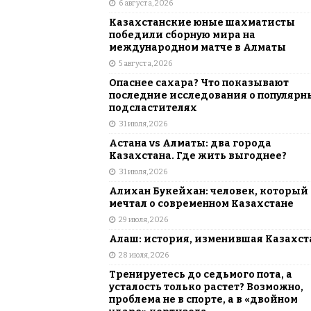
6 августа, 2026
АЗИЯ
Казахстанские юные шахматисты
[ 6 августа, 2026 ]
Astana Comic Con 
победили сборную мира на
международном матче в Алматы
КАЗАХСТАН
5 августа, 2026
Опаснее сахара? Что показывают
последние исследования о популярн
подсластителях
31 июля, 2026
Астана vs Алматы: два города
Казахстана. Где жить выгоднее?
31 июля, 2026
Алихан Букейхан: человек, который
мечтал о современном Казахстане
29 июля, 2026
Алаш: история, изменившая Казахст
28 июля, 2026
Тренируетесь до седьмого пота, а
усталость только растет? Возможно,
проблема не в спорте, а в «двойном