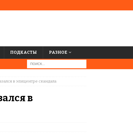
ПОДКАСТЫ
РАЗНОЕ
азался в эпицентре скандала
зался в