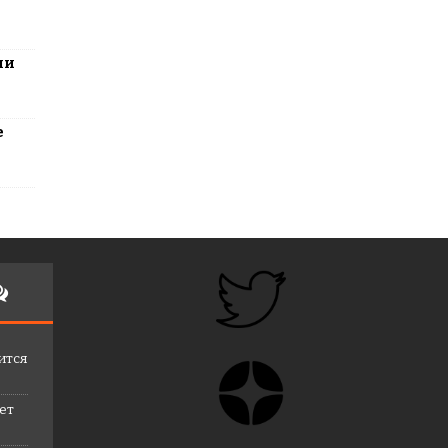
ли
е
ится
лет