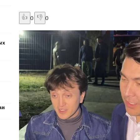
2026: столица превратится в центр поп-культуры Казахстана
👍
👎
0
0
ых
ан