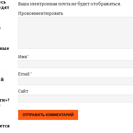
есь
Ваша электронная почта не будет отображаться.
едят
Прокомментировать
м
тные
Имя
*
Email
*
ий
Сайт
ти»?
е
ется