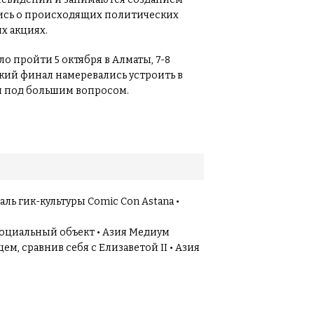
лись о происходящих политических
х акциях.
 пройти 5 октября в Алматы, 7-8
мкий финал намеревались устроить в
я под большим вопросом.
ь гик-культуры Comic Con Astana •
социальный объект • Азия Медиум
, сравнив себя с Елизаветой II • Азия