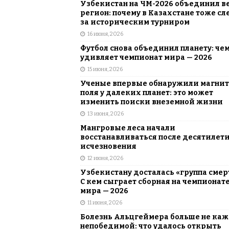
Узбекистан на ЧМ-2026 объединил в
регион: почему в Казахстане тоже сл
за историческим турниром
16 июня, 2026
Футбол снова объединил планету: че
удивляет чемпионат мира — 2026
15 июня, 2026
Ученые впервые обнаружили магни
поля у далеких планет: это может
изменить поиски внеземной жизни
13 июня, 2026
Мангровые леса начали
восстанавливаться после десятилет
исчезновения
12 июня, 2026
Узбекистану досталась «группа смер
С кем сыграет сборная на чемпионат
мира — 2026
11 июня, 2026
Болезнь Альцгеймера больше не каж
непобедимой: что удалось открыть