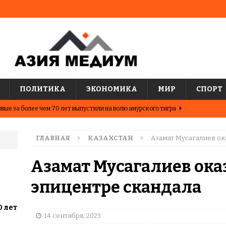
ПОЛИТИКА
ЭКОНОМИКА
МИР
СПОРТ
вые за более чем 70 лет выпустили на волю амурского тигра
ГЛАВНАЯ
КАЗАХСТАН
Азамат Мусагалиев ок
ные шахматисты победили сборную мира на международном
ЦИИ
Азамат Мусагалиев ока
о показывают последние исследования о популярных
эпицентре скандала
АЗИЯ
0 лет
два города Казахстана. Где жить выгоднее?
ЦЕНТРАЛЬНАЯ
14 сентября, 2023