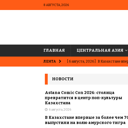
8 АВГУСТА, 2026
ГЛАВНАЯ
ЦЕНТРАЛЬНАЯ АЗИЯ
ЛЕНТА
[ 6 августа, 2026 ]
В Казахстане впер
ВЫБОР РЕДАКЦИИ
НОВОСТИ
[ 5 августа, 2026 ]
Казахстанские ю
матче в Алматы
ВЫБОР РЕДАК
Astana Comic Con 2026: столица
превратится в центр поп-культуры
[ 31 июля, 2026 ]
Опаснее сахара? Чт
Казахстана
6 августа, 2026
подсластителях
ЦЕНТРАЛЬНАЯ 
В Казахстане впервые за более чем 7
[ 31 июля, 2026 ]
Астана vs Алматы: 
выпустили на волю амурского тигра