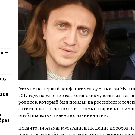
да —
ару
Это уже не первый конфликт между Азаматом Мусага
юция
2017 году нарушение казахстанских чувств вызвала ш
роликов, который был показан на российском телек
артист пришлось отключить комментарии к своим пуб
м
опубликовать заявление с извинениями.
браз
Пока что ни Азамат Мусагалиев, ни Денис Дорохов 
продолжают работать над разными проектами на те