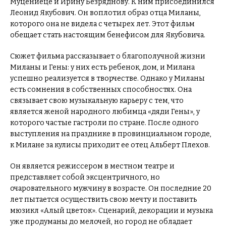
Муцениеце и Ирину Безряднову. К ним присоединился
Леонид Якубович. Он воплотил образ отца Миланы,
которого она не видела с четырех лет. Этот фильм
обещает стать настоящим бенефисом для Якубовича.
Сюжет фильма рассказывает о благополучной жизни
Миланы и Гены: у них есть ребенок, дом, и Милана
успешно реализуется в творчестве. Однако у Миланы
есть сомнения в собственных способностях. Она
связывает свою музыкальную карьеру с тем, что
является женой народного любимца «дяди Гены», у
которого частые гастроли по стране. После одного
выступления на празднике в провинциальном городе,
к Милане за кулисы приходит ее отец Альберт Плехов.
Он является режиссером в местном театре и
представляет собой эксцентричного, но
очаровательного мужчину в возрасте. Он последние 20
лет пытается осуществить свою мечту и поставить
мюзикл «Алый цветок». Сценарий, декорации и музыка
уже продуманы до мелочей, но город не обладает