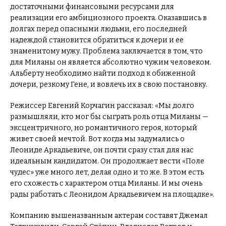
достаточными финансовыми ресурсами для
реализации его амбициозного проекта. Оказавшись в
долгах перед опасными людьми, его последней
надеждой становится обратиться к дочери и ее
знаменитому мужу. Проблема заключается в том, что
для Миланы он является абсолютно чужим человеком.
Альберту необходимо найти подход к обиженной
дочери, резкому Гене, и вовлечь их в свою постановку.
Режиссер Евгений Корчагин рассказал: «Мы долго
размышляли, кто мог бы сыграть роль отца Миланы —
эксцентричного, но романтичного героя, который
живет своей мечтой. Вот когда мы задумались о
Леониде Аркадьевиче, он почти сразу стал для нас
идеальным кандидатом. Он продолжает вести «Поле
чудес» уже много лет, делая одно и то же. В этом есть
его схожесть с характером отца Миланы. И мы очень
рады работать с Леонидом Аркадьевичем на площадке».
Компанию вышеназванным актерам составят Джемал