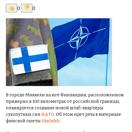
0
0
В городе Миккели на юге Финляндии, расположенном
примерно в 100 километрах от российской границы,
планируется создание новой штаб-квартиры
сухопутных сил
НАТО
. Об этом идет речь в материале
финской газеты
Iltalehti
.