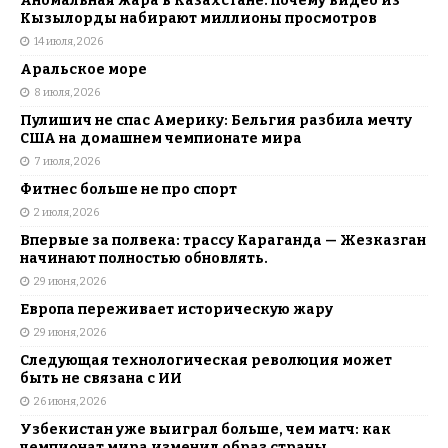
Аномальная жара в Казахстане: почему видео из
Кызылорды набирают миллионы просмотров
14 июля, 2026
Аральское море
8 июля, 2026
Пулишич не спас Америку: Бельгия разбила мечту
США на домашнем чемпионате мира
7 июля, 2026
Фитнес больше не про спорт
2 июля, 2026
Впервые за полвека: трассу Караганда — Жезказган
начинают полностью обновлять.
29 июня, 2026
Европа переживает историческую жару
29 июня, 2026
Следующая технологическая революция может
быть не связана с ИИ
26 июня, 2026
Узбекистан уже выиграл больше, чем матч: как
чемпионат мира изменил образ страны