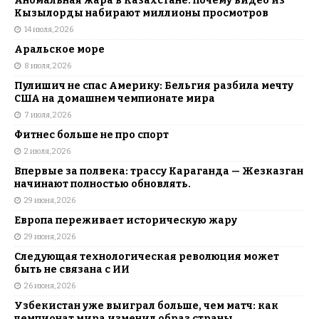
Аномальная жара в Казахстане: почему видео из
Кызылорды набирают миллионы просмотров
14 июля, 2026
Аральское море
8 июля, 2026
Пулишич не спас Америку: Бельгия разбила мечту
США на домашнем чемпионате мира
7 июля, 2026
Фитнес больше не про спорт
2 июля, 2026
Впервые за полвека: трассу Караганда — Жезказган
начинают полностью обновлять.
29 июня, 2026
Европа переживает историческую жару
29 июня, 2026
Следующая технологическая революция может
быть не связана с ИИ
26 июня, 2026
Узбекистан уже выиграл больше, чем матч: как
чемпионат мира изменил образ страны