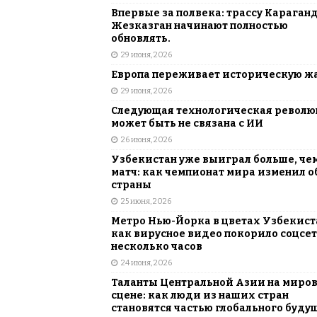
Впервые за полвека: трассу Караган
Жезказган начинают полностью
обновлять.
29 июня, 2026
Европа переживает историческую ж
29 июня, 2026
Следующая технологическая револ
может быть не связана с ИИ
26 июня, 2026
Узбекистан уже выиграл больше, че
матч: как чемпионат мира изменил о
страны
25 июня, 2026
Метро Нью-Йорка в цветах Узбекист
как вирусное видео покорило соцсет
несколько часов
24 июня, 2026
Таланты Центральной Азии на миро
сцене: как люди из наших стран
становятся частью глобального буду