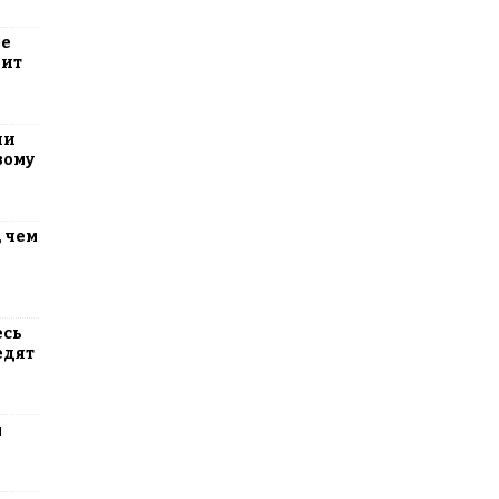
ие
оит
ли
вому
 чем
есь
едят
м