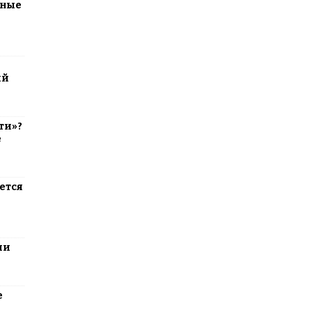
тные
ий
ти»?
е
ется
ли
е