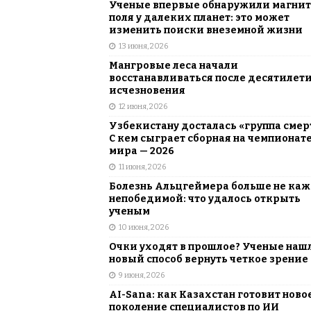
Ученые впервые обнаружили магни
поля у далеких планет: это может
изменить поиски внеземной жизни
13 июня, 2026
Мангровые леса начали
восстанавливаться после десятилет
исчезновения
12 июня, 2026
Узбекистану досталась «группа смер
С кем сыграет сборная на чемпионат
мира — 2026
11 июня, 2026
Болезнь Альцгеймера больше не каж
непобедимой: что удалось открыть
ученым
10 июня, 2026
Очки уходят в прошлое? Ученые наш
новый способ вернуть четкое зрение
9 июня, 2026
AI-Sana: как Казахстан готовит ново
поколение специалистов по ИИ