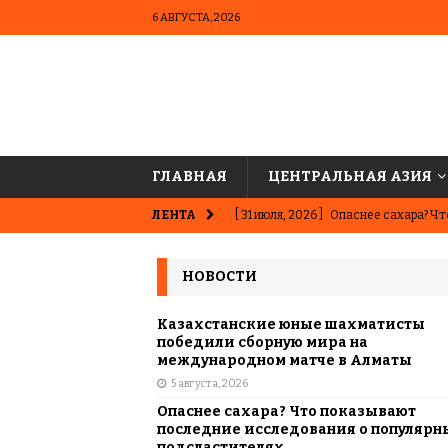
6 АВГУСТА, 2026
ГЛАВНАЯ
ЦЕНТРАЛЬНАЯ АЗИЯ
ЛЕНТА
[ 31 июля, 2026 ]
Опаснее сахара? Чт
подсластителях
ЦЕНТРАЛЬНАЯ 
НОВОСТИ
[ 31 июля, 2026 ]
Астана vs Алматы: 
АЗИЯ
Казахстанские юные шахматисты
победили сборную мира на
[ 29 июля, 2026 ]
Алихан Букейхан: 
международном матче в Алматы
5 августа, 2026
ИСТОРИЯ И КУЛЬТУРА
Опаснее сахара? Что показывают
[ 28 июля, 2026 ]
Алаш: история, из
последние исследования о популярн
подсластителях