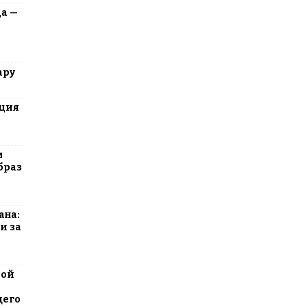
да —
ару
юция
м
браз
ана:
и за
вой
щего