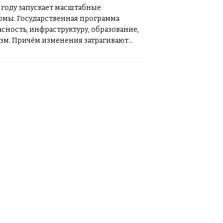
6 году запускает масштабные
рмы. Государственная программа
сность, инфраструктуру, образование,
изм. Причём изменения затрагивают
жизни. Государственная программа –
а утверждена новая Государственная