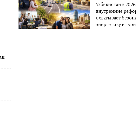
ные шахматисты победили сборную мира на международном
Узбекистан в 202
внутренние рефо
ЦИИ
охватывает безопа
энергетику и тур
почти все сферы 
2026 В начале год
программа
[…]
ан