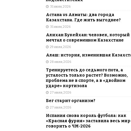
[ 5 августа, 2026 ]
Казахстанские ю
31 июля, 2026
матче в Алматы
ВЫБОР РЕДАК
Астана vs Алматы: два города
Казахстана. Где жить выгоднее?
31 июля, 2026
Алихан Букейхан: человек, который
мечтал о современном Казахстане
29 июля, 2026
Алаш: история, изменившая Казахст
28 июля, 2026
Тренируетесь до седьмого пота, а
усталость только растет? Возможно,
проблема не в спорте, а в «двойном
ударе» кортизола
27 июля, 2026
Бег старит организм?
27 июля, 2026
Испания снова король футбола: как
«Красная фурия» заставила весь мир
говорить о ЧМ-2026