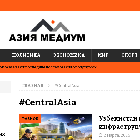
ПОЛИТИКА
ЭКОНОМИКА
МИР
СПОРТ
о показывают последние исследования о популярных
АЗИЯ
ГЛАВНАЯ
#CentralAsia
два города Казахстана. Где жить выгоднее?
ЦЕНТРАЛЬНАЯ
#CentralAsia
человек, который мечтал о современном Казахстане
Узбекистан 
РАЗНОЕ
инфраструкт
менившая Казахстан
ВЫБОР РЕДАКЦИИ
ых
2 марта, 2026