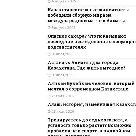
6 августа, 2026
АЗИЯ
Казахстанские юные шахматисты
[ 6 августа, 2026 ]
Astana Comic Con 
победили сборную мира на
международном матче в Алматы
КАЗАХСТАН
5 августа, 2026
Опаснее сахара? Что показывают
последние исследования о популярн
подсластителях
31 июля, 2026
Астана vs Алматы: два города
Казахстана. Где жить выгоднее?
31 июля, 2026
Алихан Букейхан: человек, который
мечтал о современном Казахстане
29 июля, 2026
Алаш: история, изменившая Казахст
28 июля, 2026
Тренируетесь до седьмого пота, а
усталость только растет? Возможно,
проблема не в спорте, а в «двойном