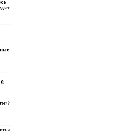
есь
едят
м
тные
ий
ти»?
е
ется