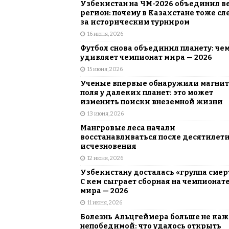
Узбекистан на ЧМ-2026 объединил в
регион: почему в Казахстане тоже сл
за историческим турниром
16 июня, 2026
Футбол снова объединил планету: че
удивляет чемпионат мира — 2026
15 июня, 2026
Ученые впервые обнаружили магни
поля у далеких планет: это может
изменить поиски внеземной жизни
13 июня, 2026
Мангровые леса начали
восстанавливаться после десятилет
исчезновения
12 июня, 2026
Узбекистану досталась «группа смер
С кем сыграет сборная на чемпионат
мира — 2026
11 июня, 2026
Болезнь Альцгеймера больше не каж
непобедимой: что удалось открыть