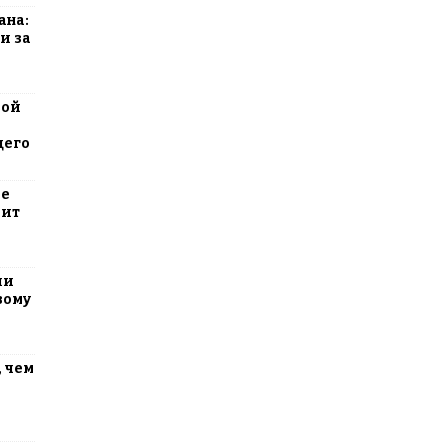
ана:
и за
вой
щего
ие
оит
ли
вому
 чем