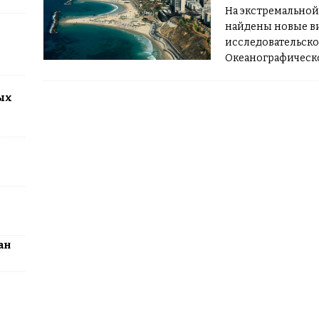
На экстремальной
найдены новые ви
2026: столица превратится в центр поп-культуры Казахстана
исследовательског
Океанографическ
роботизированны
1524 метров для 
ых
ан