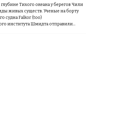
 глубине Тихого океана у берегов Чили
ды живых существ. Ученые на борту
о судна Falkor (too)
ого института Шмидта отправили
й подводный аппарат на глубину более
изучения биотопов
[…]