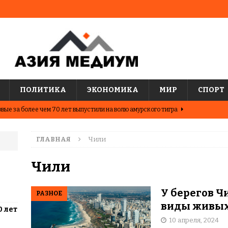
ПОЛИТИКА
ЭКОНОМИКА
МИР
СПОРТ
вые за более чем 70 лет выпустили на волю амурского тигра
ГЛАВНАЯ
Чили
ные шахматисты победили сборную мира на международном
ЦИИ
Чили
о показывают последние исследования о популярных
У берегов 
РАЗНОЕ
АЗИЯ
виды живых
0 лет
два города Казахстана. Где жить выгоднее?
ЦЕНТРАЛЬНАЯ
10 апреля, 2024