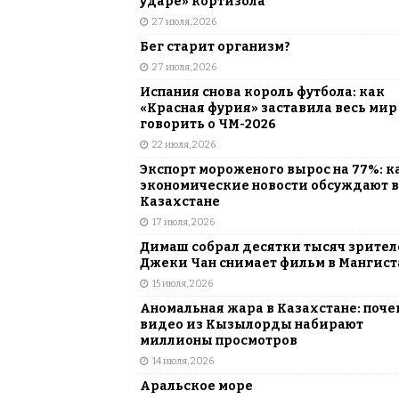
ударе» кортизола
27 июля, 2026
Бег старит организм?
27 июля, 2026
Испания снова король футбола: как
«Красная фурия» заставила весь мир
говорить о ЧМ-2026
22 июля, 2026
Экспорт мороженого вырос на 77%: к
экономические новости обсуждают в
Казахстане
17 июля, 2026
Димаш собрал десятки тысяч зрителе
Джеки Чан снимает фильм в Мангист
15 июля, 2026
Аномальная жара в Казахстане: поче
видео из Кызылорды набирают
миллионы просмотров
14 июля, 2026
Аральское море