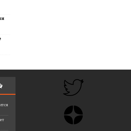
ли
е
ится
лет