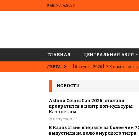
9 АВГУСТА, 2026
ГЛАВНАЯ
ЦЕНТРАЛЬНАЯ АЗИЯ
ЛЕНТА
[ 6 августа, 2026 ]
В Казахстане впер
ВЫБОР РЕДАКЦИИ
НОВОСТИ
[ 5 августа, 2026 ]
Казахстанские ю
матче в Алматы
ВЫБОР РЕДАК
Astana Comic Con 2026: столица
превратится в центр поп-культуры
[ 31 июля, 2026 ]
Опаснее сахара? Чт
Казахстана
6 августа, 2026
подсластителях
ЦЕНТРАЛЬНАЯ 
В Казахстане впервые за более чем 7
[ 31 июля, 2026 ]
Астана vs Алматы: 
выпустили на волю амурского тигра