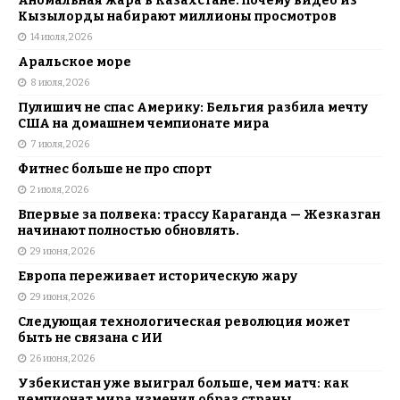
Аномальная жара в Казахстане: почему видео из
Кызылорды набирают миллионы просмотров
14 июля, 2026
Аральское море
8 июля, 2026
Пулишич не спас Америку: Бельгия разбила мечту
США на домашнем чемпионате мира
7 июля, 2026
Фитнес больше не про спорт
2 июля, 2026
Впервые за полвека: трассу Караганда — Жезказган
начинают полностью обновлять.
29 июня, 2026
Европа переживает историческую жару
29 июня, 2026
Следующая технологическая революция может
быть не связана с ИИ
26 июня, 2026
Узбекистан уже выиграл больше, чем матч: как
чемпионат мира изменил образ страны